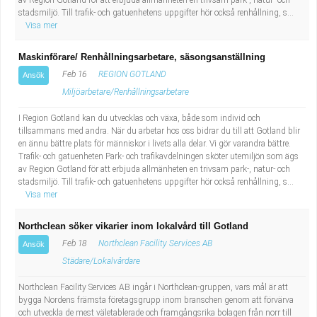
av Region Gotland för att erbjuda allmänheten en trivsam park-, natur- och
stadsmiljö. Till trafik- och gatuenhetens uppgifter hör också renhållning, s...
Visa mer
Maskinförare/ Renhållningsarbetare, säsongsanställning
Feb 16
REGION GOTLAND
Ansök
Miljöarbetare/Renhållningsarbetare
I Region Gotland kan du utvecklas och växa, både som individ och
tillsammans med andra. När du arbetar hos oss bidrar du till att Gotland blir
en ännu bättre plats för människor i livets alla delar. Vi gör varandra bättre.
Trafik- och gatuenheten Park- och trafikavdelningen sköter utemiljön som ägs
av Region Gotland för att erbjuda allmänheten en trivsam park-, natur- och
stadsmiljö. Till trafik- och gatuenhetens uppgifter hör också renhållning, s...
Visa mer
Northclean söker vikarier inom lokalvård till Gotland
Feb 18
Northclean Facility Services AB
Ansök
Städare/Lokalvårdare
Northclean Facility Services AB ingår i Northclean-gruppen, vars mål är att
bygga Nordens främsta företagsgrupp inom branschen genom att förvärva
och utveckla de mest väletablerade och framgångsrika bolagen från norr till