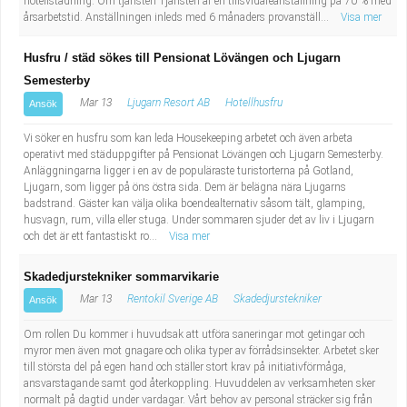
hotellstädning. Om tjänsten Tjänsten är en tillsvidareanställning på 70 % med
årsarbetstid. Anställningen inleds med 6 månaders provanställ...
Visa mer
Husfru / städ sökes till Pensionat Lövängen och Ljugarn
Semesterby
Mar 13
Ljugarn Resort AB
Hotellhusfru
Ansök
Vi söker en husfru som kan leda Housekeeping arbetet och även arbeta
operativt med städuppgifter på Pensionat Lövängen och Ljugarn Semesterby.
Anläggningarna ligger i en av de populäraste turistorterna på Gotland,
Ljugarn, som ligger på öns östra sida. Dem är belägna nära Ljugarns
badstrand. Gäster kan välja olika boendealternativ såsom tält, glamping,
husvagn, rum, villa eller stuga. Under sommaren sjuder det av liv i Ljugarn
och det är ett fantastiskt ro...
Visa mer
Skadedjurstekniker sommarvikarie
Mar 13
Rentokil Sverige AB
Skadedjurstekniker
Ansök
Om rollen Du kommer i huvudsak att utföra saneringar mot getingar och
myror men även mot gnagare och olika typer av förrådsinsekter. Arbetet sker
till största del på egen hand och ställer stort krav på initiativförmåga,
ansvarstagande samt god återkoppling. Huvuddelen av verksamheten sker
normalt på dagtid under vardagar. Vårt behov av personal sträcker sig från