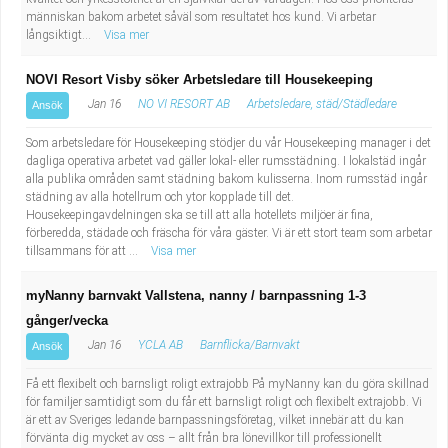
människan bakom arbetet såväl som resultatet hos kund. Vi arbetar
långsiktigt...
Visa mer
NOVI Resort Visby söker Arbetsledare till Housekeeping
Jan 16
NO VI RESORT AB
Arbetsledare, städ/Städledare
Ansök
Som arbetsledare för Housekeeping stödjer du vår Housekeeping manager i det
dagliga operativa arbetet vad gäller lokal- eller rumsstädning. I lokalstäd ingår
alla publika områden samt städning bakom kulisserna. Inom rumsstäd ingår
städning av alla hotellrum och ytor kopplade till det.
Housekeepingavdelningen ska se till att alla hotellets miljöer är fina,
förberedda, städade och fräscha för våra gäster. Vi är ett stort team som arbetar
tillsammans för att ...
Visa mer
myNanny barnvakt Vallstena, nanny / barnpassning 1-3
gånger/vecka
Jan 16
YCLA AB
Barnflicka/Barnvakt
Ansök
Få ett flexibelt och barnsligt roligt extrajobb På myNanny kan du göra skillnad
för familjer samtidigt som du får ett barnsligt roligt och flexibelt extrajobb. Vi
är ett av Sveriges ledande barnpassningsföretag, vilket innebär att du kan
förvänta dig mycket av oss – allt från bra lönevillkor till professionellt