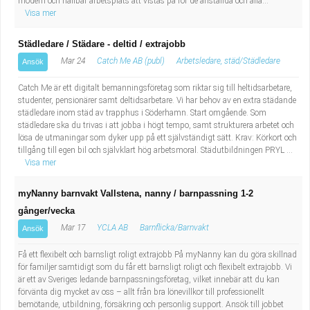
modern och hållbar arbetsplats att vistas på för de anställda och alla...
Visa mer
Städledare / Städare - deltid / extrajobb
Mar 24
Catch Me AB (publ)
Arbetsledare, städ/Städledare
Ansök
Catch Me är ett digitalt bemanningsföretag som riktar sig till heltidsarbetare,
studenter, pensionärer samt deltidsarbetare. Vi har behov av en extra städande
städledare inom städ av trapphus i Söderhamn. Start omgående. Som
städledare ska du trivas i att jobba i högt tempo, samt strukturera arbetet och
lösa de utmaningar som dyker upp på ett självständigt sätt. Krav: Körkort och
tillgång till egen bil och självklart hög arbetsmoral. Städutbildningen PRYL ...
Visa mer
myNanny barnvakt Vallstena, nanny / barnpassning 1-2
gånger/vecka
Mar 17
YCLA AB
Barnflicka/Barnvakt
Ansök
Få ett flexibelt och barnsligt roligt extrajobb På myNanny kan du göra skillnad
för familjer samtidigt som du får ett barnsligt roligt och flexibelt extrajobb. Vi
är ett av Sveriges ledande barnpassningsföretag, vilket innebär att du kan
förvänta dig mycket av oss – allt från bra lönevillkor till professionellt
bemötande, utbildning, försäkring och personlig support. Ansök till jobbet