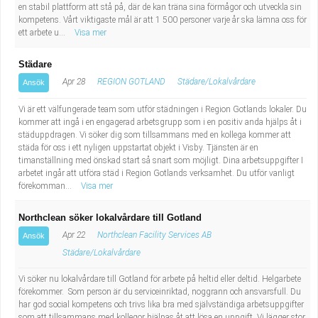
en stabil plattform att stå på, där de kan träna sina förmågor och utveckla sin
kompetens. Vårt viktigaste mål är att 1 500 personer varje år ska lämna oss för
ett arbete u...
Visa mer
Städare
Apr 28
REGION GOTLAND
Städare/Lokalvårdare
Ansök
Vi är ett välfungerade team som utför städningen i Region Gotlands lokaler. Du
kommer att ingå i en engagerad arbetsgrupp som i en positiv anda hjälps åt i
städuppdragen. Vi söker dig som tillsammans med en kollega kommer att
städa för oss i ett nyligen uppstartat objekt i Visby. Tjänsten är en
timanställning med önskad start så snart som möjligt. Dina arbetsuppgifter I
arbetet ingår att utföra städ i Region Gotlands verksamhet. Du utför vanligt
förekomman...
Visa mer
Northclean söker lokalvårdare till Gotland
Apr 22
Northclean Facility Services AB
Ansök
Städare/Lokalvårdare
Vi söker nu lokalvårdare till Gotland för arbete på heltid eller deltid. Helgarbete
förekommer. Som person är du serviceinriktad, noggrann och ansvarsfull. Du
har god social kompetens och trivs lika bra med självständiga arbetsuppgifter
som att tillsammans med kollegor hjälpas åt att lösa en uppgift. Vi lägger stor