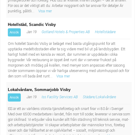
privatpersoner och företag. Hos oss är kvalitet inte en slogan – det är affären.
För oss är det viktigt att du: Arbetar noggrant och tar ansvar för detaljer Är
punktlig, pålitli...
Visa mer
Hotellstäd, Scandic Visby
Jan 19
Gotland Hotels & Properties AB
Hotellstädare
Ansök
Om hotellet Scandic Visby är beläget med bästa utgångspunkt för att
upptäcka medeltidsstaden eller ta sig vidare med bil ut på landsbygden. Ett
härligt hotell med en känsla av resort, där rummen är uppdelade i olika
byggnader. Vår restaurang är öppet året runt där vi serverar frukost på
morgonen och middag på kvällen, med menyer som anpassas efter säsong.
Under sommaren öppnar vi vår härliga uteservering med utomhuspool och för
den som vill bada året runt...
Visa mer
Lokalvårdare, Sommarjobb Visby
Jan 19
Iss Facility Services AB
Städare/Lokalvårdare
Ansök
ISS är ett av världens största tjänsteföretag och snart firar vi 80 år i Sverige!
Med över 6500 medarbetare i landet, från norr till söder, levererar vi service som
gör skillnad. Vi erbjuder våra kunder allt från städning till teknisk service, mat-
och arbetsplatstjänster. Vi skapar arbetsplatser där människor trivs, företag
växer och där hållbarhet är en självklarhet – socialt, miljömässigt och