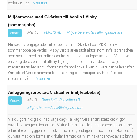
vecka 26–33
Visa mer
Miljöarbetare med C-körkort till Verdis i Visby
(sommarjobb)
Mar 10
VERDIS AB
Miljöarbetare/Renhållningsarbetare
Ansök
Nu söker vi engagerade miljöarbetare med C-körkort och YKB som vill
sommarjobba på Verdis i Visby.Verdis är en stolt aktör inom avfallsbranschen
som sysslar med insamling och transport av olika typer av avfall. Vill du vara
en viktig del av en samhällsnyttig organisation som värdesätter varje
medarbetares bidrag till företagets framgång? Då kan du vara den vi letar efter.
Om jobbet Verdis ansvarar för insamling och transport av hushålls- och
matavfall på ...
Visa mer
Anläggningsarbetare/C-chaufför (miljlöarbetare)
Mar 3
Ragn-Sells Recycling AB
Ansök
Miljöarbetare/Renhållningsarbetare
Vill du göra riktig skillnad varje dag? På Ragn-Sells är det exakt det vi gör,
oavsett vilken position du har. Vi är ett familjeföretag i tredje generationen med
erfarenheten i ryggen och blicken mot morgondagens innovationer. Hos oss får
du vara med och forma en cirkulär framtid där vi minskar behovet av att bryta