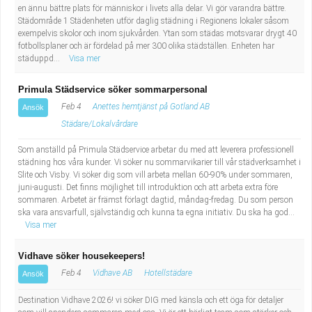
en ännu bättre plats för människor i livets alla delar. Vi gör varandra bättre.
Städområde 1 Städenheten utför daglig städning i Regionens lokaler såsom
exempelvis skolor och inom sjukvården. Ytan som städas motsvarar drygt 40
fotbollsplaner och är fördelad på mer 300 olika städställen. Enheten har
städuppd...
Visa mer
Primula Städservice söker sommarpersonal
Feb 4
Anettes hemtjänst på Gotland AB
Ansök
Städare/Lokalvårdare
Som anställd på Primula Städservice arbetar du med att leverera professionell
städning hos våra kunder. Vi söker nu sommarvikarier till vår städverksamhet i
Slite och Visby. Vi söker dig som vill arbeta mellan 60-90% under sommaren,
juni-augusti. Det finns möjlighet till introduktion och att arbeta extra före
sommaren. Arbetet är främst förlagt dagtid, måndag-fredag. Du som person
ska vara ansvarfull, självständig och kunna ta egna initiativ. Du ska ha god...
Visa mer
Vidhave söker housekeepers!
Feb 4
Vidhave AB
Hotellstädare
Ansök
Destination Vidhave 2026! vi söker DIG med känsla och ett öga för detaljer