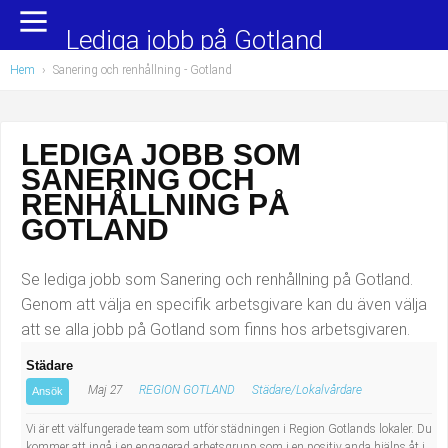
Yrkesområden
Populära jobb
Lediga jobb på Gotland
Hem
›
Sanering och renhållning
- Gotland
Administration, ekonomi, juridik
Undersköterska, hemtjänst och äldreboende
Bygg och anläggning
Städare/Lokalvårdare
LEDIGA JOBB SOM
SANERING OCH
Chefer och verksamhetsledare
Barnskötare
RENHÅLLNING PÅ
Data/IT
Lärare i förskola/Förskollärare
GOTLAND
Försäljning, inköp, marknadsföring
Lagerarbetare
Se lediga jobb som Sanering och renhållning på Gotland.
Genom att välja en specifik arbetsgivare kan du även välja
Hantverksyrken
Bussförare/Busschaufför
att se alla jobb på Gotland som finns hos arbetsgivaren.
Städare
Hotell, restaurang, storhushåll
Elevassistent
Maj 27
REGION GOTLAND
Städare/Lokalvårdare
Ansök
Hälso- och sjukvård
Personlig assistent
Vi är ett välfungerade team som utför städningen i Region Gotlands lokaler. Du
kommer att ingå i en engagerad arbetsgrupp som i en positiv anda hjälps åt i