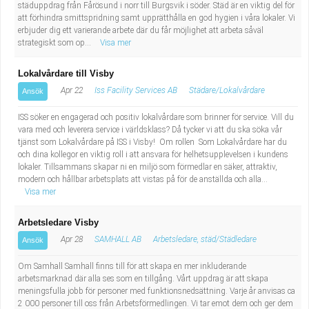
städuppdrag från Fårösund i norr till Burgsvik i söder. Städ är en viktig del för
att förhindra smittspridning samt upprätthålla en god hygien i våra lokaler. Vi
erbjuder dig ett varierande arbete där du får möjlighet att arbeta såväl
strategiskt som op...
Visa mer
Lokalvårdare till Visby
Apr 22
Iss Facility Services AB
Städare/Lokalvårdare
Ansök
ISS söker en engagerad och positiv lokalvårdare som brinner för service. Vill du
vara med och leverera service i världsklass? Då tycker vi att du ska söka vår
tjänst som Lokalvårdare på ISS i Visby! Om rollen Som Lokalvårdare har du
och dina kollegor en viktig roll i att ansvara för helhetsupplevelsen i kundens
lokaler. Tillsammans skapar ni en miljö som förmedlar en säker, attraktiv,
modern och hållbar arbetsplats att vistas på för de anställda och alla...
Visa mer
Arbetsledare Visby
Apr 28
SAMHALL AB
Arbetsledare, städ/Städledare
Ansök
Om Samhall Samhall finns till för att skapa en mer inkluderande
arbetsmarknad där alla ses som en tillgång. Vårt uppdrag är att skapa
meningsfulla jobb för personer med funktionsnedsättning. Varje år anvisas ca
2 000 personer till oss från Arbetsförmedlingen. Vi tar emot dem och ger dem