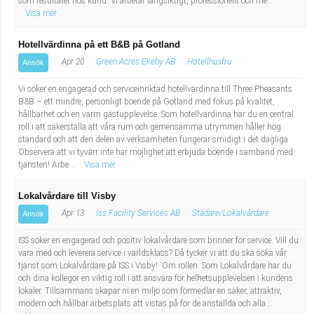
som resultatet hos kund. Vi arbetar långsiktigt, professionellt och me...
Visa mer
Hotellvärdinna på ett B&B på Gotland
Apr 20
Green Acres Ekeby AB
Hotellhusfru
Ansök
Vi söker en engagerad och serviceinriktad hotellvärdinna till Three Pheasants
B&B – ett mindre, personligt boende på Gotland med fokus på kvalitet,
hållbarhet och en varm gästupplevelse. Som hotellvärdinna har du en central
roll i att säkerställa att våra rum och gemensamma utrymmen håller hög
standard och att den delen av verksamheten fungerar smidigt i det dagliga.
Observera att vi tyvärr inte har möjlighet att erbjuda boende i samband med
tjänsten! Arbe...
Visa mer
Lokalvårdare till Visby
Apr 13
Iss Facility Services AB
Städare/Lokalvårdare
Ansök
ISS söker en engagerad och positiv lokalvårdare som brinner för service. Vill du
vara med och leverera service i världsklass? Då tycker vi att du ska söka vår
tjänst som Lokalvårdare på ISS i Visby! Om rollen Som Lokalvårdare har du
och dina kollegor en viktig roll i att ansvara för helhetsupplevelsen i kundens
lokaler. Tillsammans skapar ni en miljö som förmedlar en säker, attraktiv,
modern och hållbar arbetsplats att vistas på för de anställda och alla...