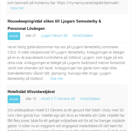
som barnvakt på myNanny här: https://my-nanny.se/extrajobb-barnvakt/...
Visa mer
Housekeeping/städ sökes till Ljugarn Semesterby &
Pensionat Lövängen
Mar 31
Ljugarn Resort AB
Hotellstädare
Ansök
Ha en härlig gotlandssommar hos oss på Ljugarn Semesterby sommaren
2026. Vi söker städpersonal till Ljugarn Semesterby. Anläggningen är belägen
på en av de populäraste turistorterna på Gotland, Ljugarn, som ligger på öns
östra sida. Anläggningen är beläget på Ljugarns badstrand med en fantastisk
utsikt över stranden och havet. Anläggningen har gäster som väljer olika
boendealternativ såsom tält, glamping, husvagn eller stuga. Ljugarn
Semesterby på Gotland ...
Visa mer
Hotellstäd tillsvidaretjänst
Mar 10
Hotell S:T Clemens AB
Hotellstädare
Ansök
Om arbetsplatsen Hotell S:t Clemens är ett genuint litet hotell i Visby med 30
rum i fem gamla hus. Hotellet ägs och drivs av Menette och Calle. Hotellet har
fått flera priser, både för ett gediget miljöarbete och för att ha Sveriges nöjdaste
gäster. Vi söker nu en noggrann och engagerad medarbetare till vårt team för