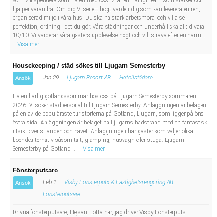
som vill spendera sommaren med oss. Vi är ett härligt team som stärker och
hjälper varandra. Om dig Vi ser ett högt värde i dig som kan leverera en ren,
organiserad miljö i våra hus. Du ska ha stark arbetsmoral och vilja se
perfektion, ordning i det du gör. Våra städningar och underhåll ska alltid vara
10/10. Vi värderar våra gästers upplevelse högt och vill sträva efter en harm...
Visa mer
Housekeeping / städ sökes till Ljugarn Semesterby
Jan 29
Ljugarn Resort AB
Hotellstädare
Ansök
Ha en härlig gotlandssommar hos oss på Ljugarn Semesterby sommaren
2026. Vi söker städpersonal till Ljugarn Semesterby. Anläggningen är belägen
på en av de populäraste turistorterna på Gotland, Ljugarn, som ligger på öns
östra sida. Anläggningen är beläget på Ljugarns badstrand med en fantastisk
utsikt över stranden och havet. Anläggningen har gäster som väljer olika
boendealternativ såsom tält, glamping, husvagn eller stuga. Ljugarn
Semesterby på Gotland ...
Visa mer
Fönsterputsare
Feb 1
Visby Fönsterputs & Fastighetsrengöring AB
Ansök
Fönsterputsare
Drivna fönsterputsare, Hejsan! Lotta här, jag driver Visby Fönsterputs