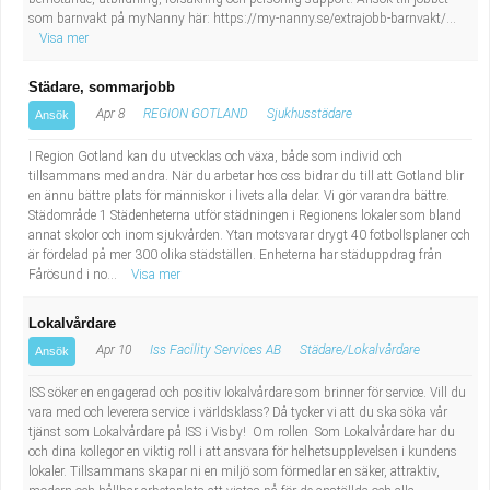
som barnvakt på myNanny här: https://my-nanny.se/extrajobb-barnvakt/...
Visa mer
Städare, sommarjobb
Apr 8
REGION GOTLAND
Sjukhusstädare
Ansök
I Region Gotland kan du utvecklas och växa, både som individ och
tillsammans med andra. När du arbetar hos oss bidrar du till att Gotland blir
en ännu bättre plats för människor i livets alla delar. Vi gör varandra bättre.
Städområde 1 Städenheterna utför städningen i Regionens lokaler som bland
annat skolor och inom sjukvården. Ytan motsvarar drygt 40 fotbollsplaner och
är fördelad på mer 300 olika städställen. Enheterna har städuppdrag från
Fårösund i no...
Visa mer
Lokalvårdare
Apr 10
Iss Facility Services AB
Städare/Lokalvårdare
Ansök
ISS söker en engagerad och positiv lokalvårdare som brinner för service. Vill du
vara med och leverera service i världsklass? Då tycker vi att du ska söka vår
tjänst som Lokalvårdare på ISS i Visby! Om rollen Som Lokalvårdare har du
och dina kollegor en viktig roll i att ansvara för helhetsupplevelsen i kundens
lokaler. Tillsammans skapar ni en miljö som förmedlar en säker, attraktiv,