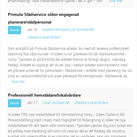
affärsmässigt. Våra medarbetare är hjärtat i det vi gör – och...
Visa mer
Primula Städservice söker engagerad
planerare/städpersonal
Jan 16
Anettes hemtjänst på Gotland AB
Ansök
Städare/Lokalvårdare
Som anställd på Primula Städservice arbetar du med att leverera professionell
städning hos våra kunder. Vi söker nu en planerare till vår städverksamhet i
Visby. Tjänsten är på 80-90% där arbetet främst är förlagt dagtid, måndag-
fredag. Arbetet är upplagt att du en dag i veckan arbetar administrativt med
att planera schemat för personalen i Städservice. I arbetet med planering har du
stöd av verksamhetschef och även planerare för hemtjänsten. Resterande da...
Visa mer
Professionell hemstädare/lokalvårdare
Jan 17
Clean Gotland AB
Städare/Lokalvårdare
Ansök
Vi söker TRE nya medarbetare till Hemstädning Visby / Clean Gotland AB
Provanställning start i mars med möjlighet till förlängning Vi söker tre nya
medarbetare till vårt team inför sommaren. Tjänsten passar dig som tycker om
att arbeta med städning och som vill vara en del av ett företag där struktur,
kvalitet och yrkesstolthet är en självklar del av vardagen. Hos oss prioriteras