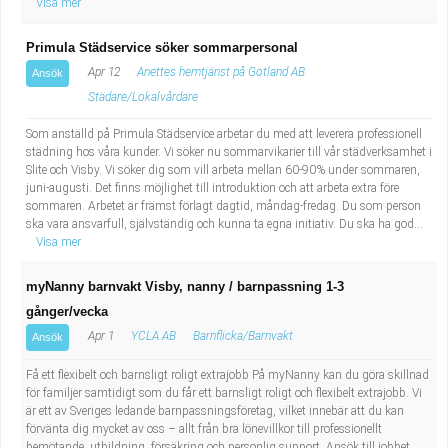
Visa mer
Primula Städservice söker sommarpersonal
Apr 12
Anettes hemtjänst på Gotland AB
Ansök
Städare/Lokalvårdare
Som anställd på Primula Städservice arbetar du med att leverera professionell
städning hos våra kunder. Vi söker nu sommarvikarier till vår städverksamhet i
Slite och Visby. Vi söker dig som vill arbeta mellan 60-90% under sommaren,
juni-augusti. Det finns möjlighet till introduktion och att arbeta extra före
sommaren. Arbetet är främst förlagt dagtid, måndag-fredag. Du som person
ska vara ansvarfull, självständig och kunna ta egna initiativ. Du ska ha god...
Visa mer
myNanny barnvakt Visby, nanny / barnpassning 1-3
gånger/vecka
Apr 1
YCLA AB
Barnflicka/Barnvakt
Ansök
Få ett flexibelt och barnsligt roligt extrajobb På myNanny kan du göra skillnad
för familjer samtidigt som du får ett barnsligt roligt och flexibelt extrajobb. Vi
är ett av Sveriges ledande barnpassningsföretag, vilket innebär att du kan
förvänta dig mycket av oss – allt från bra lönevillkor till professionellt
bemötande, utbildning, försäkring och personlig support. Ansök till jobbet