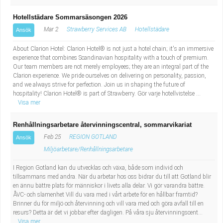
Hotellstädare Sommarsäsongen 2026
Mar 2
Strawberry Services AB
Hotellstädare
Ansök
About Clarion Hotel: Clarion Hotel® is not just a hotel chain; it's an immersive
experience that combines Scandinavian hospitality with a touch of premium.
Our team members are not merely employees; they are an integral part of the
Clarion experience. We pride ourselves on delivering on personality, passion,
and we always strive for perfection. Join us in shaping the future of
hospitality! Clarion Hotel® is part of Strawberry. Gör varje hotellvistelse ...
Visa mer
Renhållningsarbetare återvinningscentral, sommarvikariat
Feb 25
REGION GOTLAND
Ansök
Miljöarbetare/Renhållningsarbetare
I Region Gotland kan du utvecklas och växa, både som individ och
tillsammans med andra. När du arbetar hos oss bidrar du till att Gotland blir
en ännu bättre plats för människor i livets alla delar. Vi gör varandra bättre.
ÅVC- och slamenhet Vill du vara med i vårt arbete för en hållbar framtid?
Brinner du för miljö och återvinning och vill vara med och göra avfall till en
resurs? Detta är det vi jobbar efter dagligen. På våra sju återvinningscent...
Visa mer