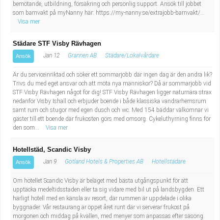
bemötande, utbildning, försäkring och personlig support. Ansök till jobbet
som barnvakt på myNanny här: https://my-nanny.se/extrajobb-barnvakt/...
Visa mer
Städare STF Visby Rävhagen
Jan 12
Grannen AB
Städare/Lokalvårdare
Ansök
Är du serviceinriktad och söker ett sommarjobb där ingen dag är den andra lik?
Trivs du med eget ansvar och att möta nya människor? Då är sommarjobb vid
STF Visby Rävhagen något för dig! STF Visby Rävhagen ligger naturnära strax
nedanför Visby Ishall och erbjuder boende i både klassiska vandrarhemsrum
samt rum och stugor med egen dusch och wc. Med 154 bäddar välkomnar vi
gäster till ett boende där frukosten görs med omsorg. Cykeluthyrning finns för
den som...
Visa mer
Hotellstäd, Scandic Visby
Jan 9
Gotland Hotels & Properties AB
Hotellstädare
Ansök
Om hotellet Scandic Visby är beläget med bästa utgångspunkt för att
upptäcka medeltidsstaden eller ta sig vidare med bil ut på landsbygden. Ett
härligt hotell med en känsla av resort, där rummen är uppdelade i olika
byggnader. Vår restaurang är öppet året runt där vi serverar frukost på
morgonen och middag på kvällen, med menyer som anpassas efter säsong.