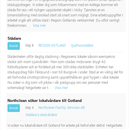
Industriell tillverkning
Behandlingsassistent/Socialpedagog
städuppdragen. Vi söker dig som tillsammans med en kollega kommer att
städa för oss i ett nyligen uppstartat objekt i Visby. Tjänsten är en
timanställning med önskad start så snart som möjligt. Dina arbetsuppgifter I
Installation, drift, underhåll
Tandsköterska
arbetet ingår att utföra städ i Region Gotlands verksamhet. Du utför vanligt
förekomman...
Visa mer
Kropps- och skönhetsvård
Budbilsförare
Städare
Maj 8
REGION GOTLAND
Sjukhusstädare
Ansök
Kultur, media, design
Tidningsbud/Tidningsdistributör
Städenheten utför daglig städning i Regionens lokaler såsom exempelvis
Militärt arbete
Lärare i fritidshem/Fritidspedagog
skolor och inom sjukvården. Ytan som städas motsvarar drygt 40
fotbollsplaner och är fördelad på mer 300 olika städställen. Enheten har
städuppdrag från Fårösund i norr till Burgsvik i söder. Städ är en viktig del för
Naturbruk
Taxiförare/Taxichaufför
att förhindra smittspridning samt upprätthålla en god hygien i våra lokaler.
Nu söker vi dig som vill jobba i vår poolgrupp om sex personer med
schemalagt helgarbete var t...
Visa mer
Naturvetenskapligt arbete
Läkarsekreterare/Vårdadmin/Medicinsk
Northclean söker lokalvårdare till Gotland
sekreterare
Pedagogiskt arbete
Maj 4
Northclean Facility Services AB
Ansök
Städare/Lokalvårdare
Lastbilsförare m.fl.
Sanering och renhållning
Vi söker nu lokalvårdare till Gotland för arbete på heltid eller deltid. Helgarbete