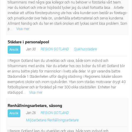
tillsammans med några goa kollegor och nu behöver vi förstärka vårt team.
Har du körkort och inte är höjdrädd tycker jag du skall fortsätta läsa... Arbete
innebär att utföra fönsterputsning ute hos våra kunder som består av företags-
och privatkunder över hela ön, underhålla arbetsmaterial och serva kunderna.
Allmänt händig och du har en stark önskan att lyckas samt lösa problem. Som
p...
Visa mer
Städare i personalpool
Jan 30
REGION GOTLAND
Sjukhusstädare
Ansök
I Region Gotland kan du utvecklas och växa, både som individ och
tillsammans med andra. När du arbetar hos oss bidrar du till att Gotland blir
en ännu bättre plats för människor i livets alla delar. Vi gör varandra bättre.
Städområde 1 Städenheten utför daglig städning i Regionens lokaler såsom
exempelvis skolor och inom sjukvården. Ytan som städas motsvarar drygt 40
fotbollsplaner och är fördelad på mer 300 olika städställen. Enheten har
städuppd...
Visa mer
Renhållningsarbetare, säsong
Jan 26
REGION GOTLAND
Ansök
Miljöarbetare/Renhållningsarbetare
I Region Gotland kan du utvecklas och växa, både som individ och