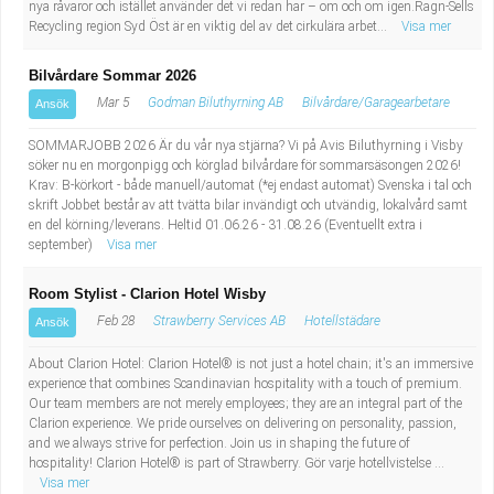
nya råvaror och istället använder det vi redan har – om och om igen.Ragn-Sells
Recycling region Syd Öst är en viktig del av det cirkulära arbet...
Visa mer
Bilvårdare Sommar 2026
Mar 5
Godman Biluthyrning AB
Bilvårdare/Garagearbetare
Ansök
SOMMARJOBB 2026 Är du vår nya stjärna? Vi på Avis Biluthyrning i Visby
söker nu en morgonpigg och körglad bilvårdare för sommarsäsongen 2026!
Krav: B-körkort - både manuell/automat (*ej endast automat) Svenska i tal och
skrift Jobbet består av att tvätta bilar invändigt och utvändig, lokalvård samt
en del körning/leverans. Heltid 01.06.26 - 31.08.26 (Eventuellt extra i
september)
Visa mer
Room Stylist - Clarion Hotel Wisby
Feb 28
Strawberry Services AB
Hotellstädare
Ansök
About Clarion Hotel: Clarion Hotel® is not just a hotel chain; it's an immersive
experience that combines Scandinavian hospitality with a touch of premium.
Our team members are not merely employees; they are an integral part of the
Clarion experience. We pride ourselves on delivering on personality, passion,
and we always strive for perfection. Join us in shaping the future of
hospitality! Clarion Hotel® is part of Strawberry. Gör varje hotellvistelse ...
Visa mer