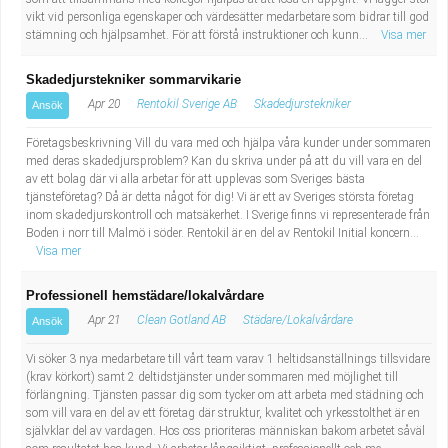
vikt vid personliga egenskaper och värdesätter medarbetare som bidrar till god
stämning och hjälpsamhet. För att förstå instruktioner och kunn...
Visa mer
Skadedjurstekniker sommarvikarie
Apr 20
Rentokil Sverige AB
Skadedjurstekniker
Ansök
Företagsbeskrivning Vill du vara med och hjälpa våra kunder under sommaren
med deras skadedjursproblem? Kan du skriva under på att du vill vara en del
av ett bolag där vi alla arbetar för att upplevas som Sveriges bästa
tjänsteföretag? Då är detta något för dig! Vi är ett av Sveriges största företag
inom skadedjurskontroll och matsäkerhet. I Sverige finns vi representerade från
Boden i norr till Malmö i söder. Rentokil är en del av Rentokil Initial koncern...
Visa mer
Professionell hemstädare/lokalvårdare
Apr 21
Clean Gotland AB
Städare/Lokalvårdare
Ansök
Vi söker 3 nya medarbetare till vårt team varav 1 heltidsanställnings tillsvidare
(krav körkort) samt 2 deltidstjänster under sommaren med möjlighet till
förlängning. Tjänsten passar dig som tycker om att arbeta med städning och
som vill vara en del av ett företag där struktur, kvalitet och yrkesstolthet är en
självklar del av vardagen. Hos oss prioriteras människan bakom arbetet såväl