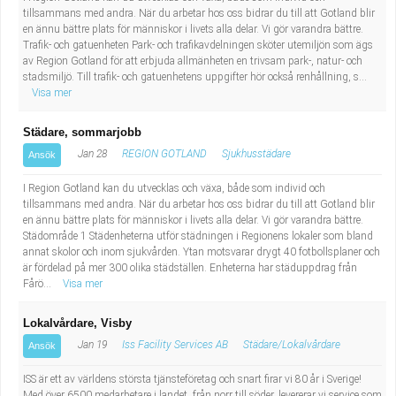
tillsammans med andra. När du arbetar hos oss bidrar du till att Gotland blir
en ännu bättre plats för människor i livets alla delar. Vi gör varandra bättre.
Trafik- och gatuenheten Park- och trafikavdelningen sköter utemiljön som ägs
av Region Gotland för att erbjuda allmänheten en trivsam park-, natur- och
stadsmiljö. Till trafik- och gatuenhetens uppgifter hör också renhållning, s...
Visa mer
Städare, sommarjobb
Jan 28
REGION GOTLAND
Sjukhusstädare
Ansök
I Region Gotland kan du utvecklas och växa, både som individ och
tillsammans med andra. När du arbetar hos oss bidrar du till att Gotland blir
en ännu bättre plats för människor i livets alla delar. Vi gör varandra bättre.
Städområde 1 Städenheterna utför städningen i Regionens lokaler som bland
annat skolor och inom sjukvården. Ytan motsvarar drygt 40 fotbollsplaner och
är fördelad på mer 300 olika städställen. Enheterna har städuppdrag från
Fårö...
Visa mer
Lokalvårdare, Visby
Jan 19
Iss Facility Services AB
Städare/Lokalvårdare
Ansök
ISS är ett av världens största tjänsteföretag och snart firar vi 80 år i Sverige!
Med över 6500 medarbetare i landet, från norr till söder, levererar vi service som