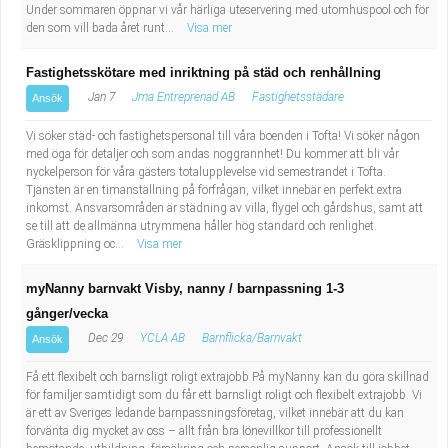
Under sommaren öppnar vi vår härliga uteservering med utomhuspool och för
den som vill bada året runt...
Visa mer
Fastighetsskötare med inriktning på städ och renhållning
Jan 7
Jma Entreprenad AB
Fastighetsstädare
Ansök
Vi söker städ- och fastighetspersonal till våra boenden i Tofta! Vi söker någon
med öga för detaljer och som andas noggrannhet! Du kommer att bli vår
nyckelperson för våra gästers totalupplevelse vid semestrandet i Tofta.
Tjänsten är en timanställning på förfrågan, vilket innebär en perfekt extra
inkomst. Ansvarsområden är städning av villa, flygel och gårdshus, samt att
se till att de allmänna utrymmena håller hög standard och renlighet.
Gräsklippning oc...
Visa mer
myNanny barnvakt Visby, nanny / barnpassning 1-3
gånger/vecka
Dec 29
YCLA AB
Barnflicka/Barnvakt
Ansök
Få ett flexibelt och barnsligt roligt extrajobb På myNanny kan du göra skillnad
för familjer samtidigt som du får ett barnsligt roligt och flexibelt extrajobb. Vi
är ett av Sveriges ledande barnpassningsföretag, vilket innebär att du kan
förvänta dig mycket av oss – allt från bra lönevillkor till professionellt