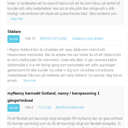
söder. Vi värdesätter att ha nära till beslut och att ha stort fokus på närhet till
kunden och våra medarbetare. Hos oss är alla jobb lika viktiga och vi står
stadigt i vår ambition att städa och putsa fönster bäst. Våra värdeord; ans...
Visa mer
Städare
Feb 13
REGION GOTLAND
Städare/Lokalvårdare
Ansök
I Region Gotland kan du utvecklas och växa, både som individ och
tillsammans med andra. När du arbetar hos oss bidrar du till att Gotland blir
en ännu bättre plats för människor i livets alla delar. Vi gör varandra bättre.
Städområde 4 Vi är ett härligt gäng som samarbetar och utför uppdragen
gemensamt till våra kunder. Nu söker vi dig som vill arbeta vid ordinarie
medarbetares frånvaro på mellersta och norra Gotland. Du kanske i dag har en
annan...
Visa mer
myNanny barnvakt Gotland, nanny / barnpassning 1
gånger/månad
Feb 6
YCLA AB
Barnflicka/Barnvakt
Ansök
Få ett flexibelt och barnsligt roligt extrajobb På myNanny kan du göra skillnad
för familjer samtidigt som du får ett barnsligt roligt och flexibelt extrajobb. Vi