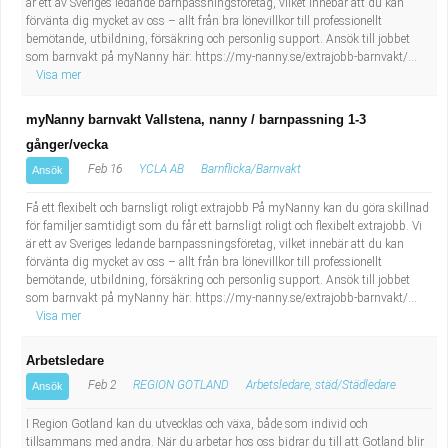
är ett av Sveriges ledande barnpassningsföretag, vilket innebär att du kan
förvänta dig mycket av oss – allt från bra lönevillkor till professionellt
bemötande, utbildning, försäkring och personlig support. Ansök till jobbet
som barnvakt på myNanny här: https://my-nanny.se/extrajobb-barnvakt/...
Visa mer
myNanny barnvakt Vallstena, nanny / barnpassning 1-3
gånger/vecka
Feb 16
YCLA AB
Barnflicka/Barnvakt
Ansök
Få ett flexibelt och barnsligt roligt extrajobb På myNanny kan du göra skillnad
för familjer samtidigt som du får ett barnsligt roligt och flexibelt extrajobb. Vi
är ett av Sveriges ledande barnpassningsföretag, vilket innebär att du kan
förvänta dig mycket av oss – allt från bra lönevillkor till professionellt
bemötande, utbildning, försäkring och personlig support. Ansök till jobbet
som barnvakt på myNanny här: https://my-nanny.se/extrajobb-barnvakt/...
Visa mer
Arbetsledare
Feb 2
REGION GOTLAND
Arbetsledare, städ/Städledare
Ansök
I Region Gotland kan du utvecklas och växa, både som individ och
tillsammans med andra. När du arbetar hos oss bidrar du till att Gotland blir