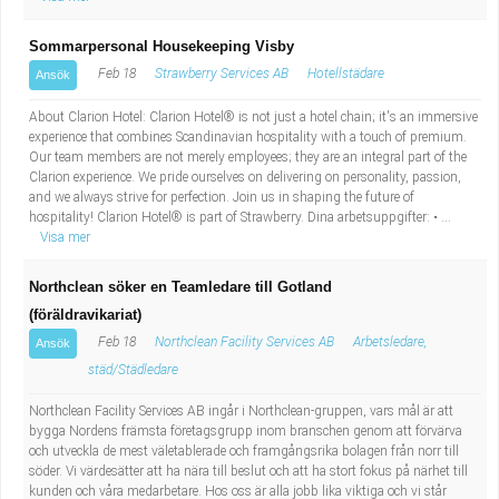
Sommarpersonal Housekeeping Visby
Feb 18
Strawberry Services AB
Hotellstädare
Ansök
About Clarion Hotel: Clarion Hotel® is not just a hotel chain; it's an immersive
experience that combines Scandinavian hospitality with a touch of premium.
Our team members are not merely employees; they are an integral part of the
Clarion experience. We pride ourselves on delivering on personality, passion,
and we always strive for perfection. Join us in shaping the future of
hospitality! Clarion Hotel® is part of Strawberry. Dina arbetsuppgifter: • ...
Visa mer
Northclean söker en Teamledare till Gotland
(föräldravikariat)
Feb 18
Northclean Facility Services AB
Arbetsledare,
Ansök
städ/Städledare
Northclean Facility Services AB ingår i Northclean-gruppen, vars mål är att
bygga Nordens främsta företagsgrupp inom branschen genom att förvärva
och utveckla de mest väletablerade och framgångsrika bolagen från norr till
söder. Vi värdesätter att ha nära till beslut och att ha stort fokus på närhet till
kunden och våra medarbetare. Hos oss är alla jobb lika viktiga och vi står