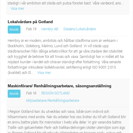
stadigt i vår ambition att städa och putsa fönster bäst. Våra värdeord; ans...
Visa mer
Lokalvårdare på Gotland
Feb 19
Hembry AB
Städare/Lokalvårdare
Ansök
Hembry är en modern, ambitiös och hållbar städfirma som är verksam i
Stockholm, Göteborg, Malmö, Lund och Gotland. Vi vill städa upp
städbranschen från dåliga arbetsvillkor för att ge våra städare den stabilitet
och trygghet de behöver för att trivas och växa. Samtidigt har vi målet att ha
nöjdast kunder i landet och strävar ständigt efter förbättring. Våra senaste
förbättringar inkluderar kollektivavtal, certifiering enligt ISO 9001:2015
(kvalitet) och IS...
Visa mer
Maskinförare/ Renhållningsarbetare, säsongsanställning
Feb 16
REGION GOTLAND
Ansök
Miljöarbetare/Renhållningsarbetare
I Region Gotland kan du utvecklas och växa, både som individ och
tillsammans med andra. När du arbetar hos oss bidrar du till att Gotland blir
en ännu bättre plats för människor i livets alla delar. Vi gör varandra bättre.
Trafik- och gatuenheten Park- och trafikavdelningen sköter utemiljön som ägs