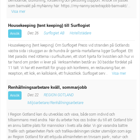
bemötande, utbildning, försäkring och personlig support. Ansök till jobbet
som barnvakt på myNanny här: https://my-nanny.se/extrajobb-barnvakt/...
Visa mer
Housekeeping (tent keeping) till Surflogiet
Dec 26
Surflogiet AB
Hotellstädare
Ansök
Housekeeping (tent keeping) Om Surflogiet Precis vid stranden på Gotlands
västra sida i skuggan av de hundra år gamla martallarna ligger Surflogiet. Ett
litet paradis med rötterna i surfkulturen, ett stort hjärta för livsstilen och hur vi
tar hand om jorden vi lever på. Verksamheten består av 30 bäddar fördelat på
11 tält. Vi har ett eventtält för grupp och konferens, en restaurang/bar, en
reception, ett kök, en kallskänk, ett frukostkök. Surflogiet serv...
Visa mer
Renhållningsarbetare kväll, sommarjobb
Dec 22
REGION GOTLAND
Ansök
Miljöarbetare/Renhållningsarbetare
I Region Gotland kan du utvecklas och växa, både som individ och
tillsammans med andra. När du arbetar hos oss bidrar du till att Gotland blir
en ännu bättre plats för människor i livets alla delar. Vi gör varandra bättre.
Trafik- och gataenheten Park- och trafikavdelningen sköter utemiljön som ägs
av Region Gotland för att erbjuda allmänheten en trivsam park-, natur- och