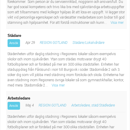
förekommer. Som person är du serviceinriktad, noggrann och ansvarsfull. Du
Fastighetsskötare
Socialt arbete
har god social kompetens och trivs lika bra med självständiga arbetsuppgifter
som att tillsammans med kollegor hjälpas åt att lösa en uppgift. Vi lägger stor
Informatör/Kommunikatör
Säkerhetsarbete
vikt vid personliga egenskaper och värdesätter medarbetare som bidrar till god
stämning och hjälpsamhet. För att förstå instruktioner och kunn...
Visa mer
Brevbärare
Tekniskt arbete
Städare
Apr 29
REGION GOTLAND
Städare/Lokalvårdare
Ansök
Sjuksköterska, grundutbildad
Transport
Städenheten utför daglig städning i Regionens lokaler såsom exempelvis
Kock, storhushåll
skolor och inom sjukvården. Ytan som städas motsvarar drygt 40
fotbollsplaner och är fördelad på mer än 300 olika städställen. Enheten har
städuppdrag från Fårösund i norr till Burgsvik i söder. Städområde 2 och 3
Undersköterska, vård- o specialavd. o mottagning
söker dig som vill jobba med städning inom förskola och skola. Enheterna har
även städning inom Regionens övriga lokaler så som gymnastikhallar, kontor,
med mera. Städområde 2...
Visa mer
Bibliotekarie
Arbetsledare
Administrativ assistent
Maj 4
REGION GOTLAND
Arbetsledare, städ/Städledare
Ansök
Lärare i gymnasiet
Städenheten utför daglig städning i Regionens lokaler såsom exempelvis
skolor och inom sjukvården. Ytan som städas motsvarar drygt 40
fotbollsplaner och är fördelad på mer 300 olika städställen. Enheten har