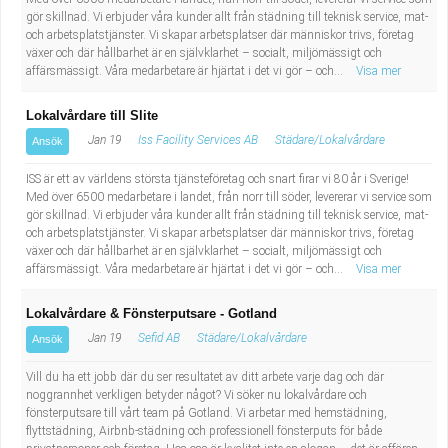
gör skillnad. Vi erbjuder våra kunder allt från städning till teknisk service, mat-
och arbetsplatstjänster. Vi skapar arbetsplatser där människor trivs, företag
växer och där hållbarhet är en självklarhet – socialt, miljömässigt och
affärsmässigt. Våra medarbetare är hjärtat i det vi gör – och...
Visa mer
Lokalvårdare till Slite
Jan 19
Iss Facility Services AB
Städare/Lokalvårdare
Ansök
ISS är ett av världens största tjänsteföretag och snart firar vi 80 år i Sverige!
Med över 6500 medarbetare i landet, från norr till söder, levererar vi service som
gör skillnad. Vi erbjuder våra kunder allt från städning till teknisk service, mat-
och arbetsplatstjänster. Vi skapar arbetsplatser där människor trivs, företag
växer och där hållbarhet är en självklarhet – socialt, miljömässigt och
affärsmässigt. Våra medarbetare är hjärtat i det vi gör – och...
Visa mer
Lokalvårdare & Fönsterputsare - Gotland
Jan 19
Sefid AB
Städare/Lokalvårdare
Ansök
Vill du ha ett jobb där du ser resultatet av ditt arbete varje dag och där
noggrannhet verkligen betyder något? Vi söker nu lokalvårdare och
fönsterputsare till vårt team på Gotland. Vi arbetar med hemstädning,
flyttstädning, Airbnb-städning och professionell fönsterputs för både