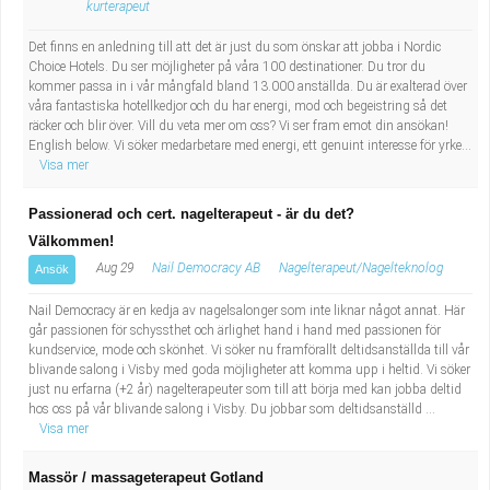
kurterapeut
Fastighetsskötare
Socialt arbete
Det finns en anledning till att det är just du som önskar att jobba i Nordic
Informatör/Kommunikatör
Säkerhetsarbete
Choice Hotels. Du ser möjligheter på våra 100 destinationer. Du tror du
kommer passa in i vår mångfald bland 13.000 anställda. Du är exalterad över
våra fantastiska hotellkedjor och du har energi, mod och begeistring så det
Brevbärare
Tekniskt arbete
räcker och blir över. Vill du veta mer om oss? Vi ser fram emot din ansökan!
English below. Vi söker medarbetare med energi, ett genuint interesse för yrke...
Visa mer
Sjuksköterska, grundutbildad
Transport
Passionerad och cert. nagelterapeut - är du det?
Kock, storhushåll
Välkommen!
Aug 29
Nail Democracy AB
Nagelterapeut/Nagelteknolog
Ansök
Undersköterska, vård- o specialavd. o mottagning
Nail Democracy är en kedja av nagelsalonger som inte liknar något annat. Här
Bibliotekarie
går passionen för schyssthet och ärlighet hand i hand med passionen för
kundservice, mode och skönhet. Vi söker nu framförallt deltidsanställda till vår
blivande salong i Visby med goda möjligheter att komma upp i heltid. Vi söker
Administrativ assistent
just nu erfarna (+2 år) nagelterapeuter som till att börja med kan jobba deltid
hos oss på vår blivande salong i Visby. Du jobbar som deltidsanställd ...
Visa mer
Lärare i gymnasiet
Massör / massageterapeut Gotland