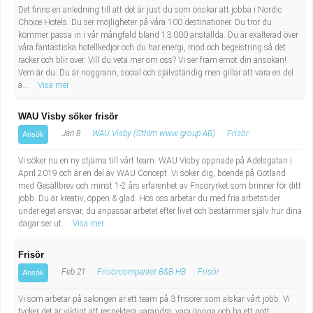
Det finns en anledning till att det är just du som önskar att jobba i Nordic
Choice Hotels. Du ser möjligheter på våra 100 destinationer. Du tror du
kommer passa in i vår mångfald bland 13.000 anställda. Du är exalterad över
våra fantastiska hotellkedjor och du har energi, mod och begeistring så det
räcker och blir över. Vill du veta mer om oss? Vi ser fram emot din ansökan!
Vem är du: Du är noggrann, social och självständig men gillar att vara en del
a...
Visa mer
WAU Visby söker frisör
Jan 8
WAU Visby (Sthlm www group AB)
Frisör
Ansök
Vi söker nu en ny stjärna till vårt team. WAU Visby öppnade på Adelsgatan i
April 2019 och är en del av WAU Concept. Vi söker dig, boende på Gotland
med Gesällbrev och minst 1-2 års erfarenhet av Frisöryrket som brinner för ditt
jobb. Du är kreativ, öppen & glad. Hos oss arbetar du med fria arbetstider
under eget ansvar, du anpassar arbetet efter livet och bestämmer själv hur dina
dagar ser ut.
Visa mer
Frisör
Feb 21
Frisörcompaniet B&B HB
Frisör
Ansök
Vi som arbetar på salongen är ett team på 3 frisörer som älskar vårt jobb. Vi
tycker det är viktigt att respektera varandra, vara öppna och ha ett gott