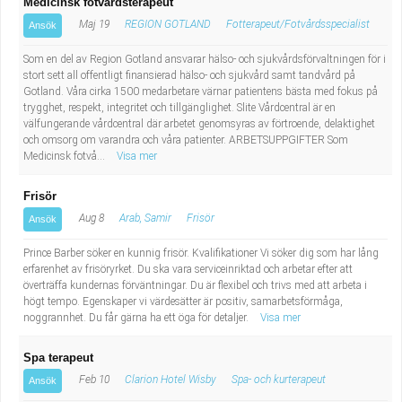
Medicinsk fotvårdsterapeut
Maj 19
REGION GOTLAND
Fotterapeut/Fotvårdsspecialist
Ansök
Som en del av Region Gotland ansvarar hälso- och sjukvårdsförvaltningen för i
stort sett all offentligt finansierad hälso- och sjukvård samt tandvård på
Gotland. Våra cirka 1500 medarbetare värnar patientens bästa med fokus på
trygghet, respekt, integritet och tillgänglighet. Slite Vårdcentral är en
välfungerande vårdcentral där arbetet genomsyras av förtroende, delaktighet
och omsorg om varandra och våra patienter. ARBETSUPPGIFTER Som
Medicinsk fotvå...
Visa mer
Frisör
Aug 8
Arab, Samir
Frisör
Ansök
Prince Barber söker en kunnig frisör. Kvalifikationer Vi söker dig som har lång
erfarenhet av frisöryrket. Du ska vara serviceinriktad och arbetar efter att
överträffa kundernas förväntningar. Du är flexibel och trivs med att arbeta i
högt tempo. Egenskaper vi värdesätter är positiv, samarbetsförmåga,
noggrannhet. Du får gärna ha ett öga för detaljer.
Visa mer
Spa terapeut
Feb 10
Clarion Hotel Wisby
Spa- och kurterapeut
Ansök