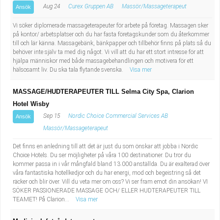
Aug 24
Curex Gruppen AB
Massör/Massageterapeut
Ansök
Vi söker diplomerade massageterapeuter för arbete på företag. Massagen sker
på kontor/ arbetsplatser och du har fasta företagskunder som du återkommer
till och lär känna. Massagebänk, bänkpapper och tillbehör finns på plats så du
behöver inte själv ta med dig något. Vi vill att du har ett stort intresse för att
hjälpa människor med både massagebehandlingen och motivera för ett
hälsosamt liv. Du ska tala flytande svenska.
Visa mer
MASSAGE/HUDTERAPEUTER TILL Selma City Spa, Clarion
Hotel Wisby
Sep 15
Nordic Choice Commercial Services AB
Ansök
Massör/Massageterapeut
Det finns en anledning till att det är just du som önskar att jobba i Nordic
Choice Hotels. Du ser möjligheter på våra 100 destinationer. Du tror du
kommer passa in i vår mångfald bland 13.000 anställda. Du är exalterad över
våra fantastiska hotellkedjor och du har energi, mod och begeistring så det
räcker och blir över. Vill du veta mer om oss? Vi ser fram emot din ansökan! VI
SÖKER PASSIONERADE MASSAGE OCH/ ELLER HUDTERAPEUTER TILL
TEAMET! På Clarion...
Visa mer