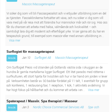
Industriell tillverkning
Behandlingsassistent/Socialpedagog
Massör/Massageterapeut
Vi söker dig som vill bli Fasciaspecialist och vi erbjuder utbildning som en del
Installation, drift, underhåll
Tandsköterska
av tjänsten. Fasciaklinikerna fortsätter att växa, och nu söker vi dig som vill
vara med på vår resa mot att förändra hur människor mår och rör sig. Hos oss
får du chansen att arbeta med hälsa, välmående och livskvalitet – och
Kropps- och skönhetsvård
Budbilsförare
samtidigt lära dig ett modernt och efterfrågat yrke. Vi ser gärna att du har en
terapeutisk grund, till exempel som massör eller med annan utbildning in...
Visa mer
Kultur, media, design
Tidningsbud/Tidningsdistributör
Surflogiet för massageterapeut
Militärt arbete
Lärare i fritidshem/Fritidspedagog
Jan 10
Surflogiet AB
Massör/Massageterapeut
Ansök
Naturbruk
Taxiförare/Taxichaufför
Om Surflogiet Precis vid stranden på Gotlands västra sida i skuggan av de
hundra år gamla martallarna ligger Surflogiet. Ett litet paradis med rötterna i
surfkulturen, ett stort hjärta för livsstilen och hur vi tar hand om jorden vi lever
Naturvetenskapligt arbete
Läkarsekreterare/Vårdadmin/Medicinsk
på. Verksamheten består av 30 bäddar fördelat på 11 tält, 1 eventtält för grupp
och konferens, 1 restaurang/bar, 1 reception, 1 kök, 1 aktivitets avdelning. Vi
sekreterare
Pedagogiskt arbete
har högt fokus på hållbarhet och du kommer att arbeta i en...
Visa mer
Spaterapeut / Massör. Spa therapist / Masseur
Lastbilsförare m.fl.
Sanering och renhållning
Jan 3
Nordic Choice Commercial Services AB
Spa- och
Ansök