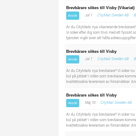
Brevbärare sökes till Visby (Vikariat)
Jul 1
CityMail Sweden AB
B
Ansök
Är du CityMails nya vikarierande brevbärare?
Vi söker efter dig som trivs med ett fysiskt o
tjänsten ingår även att hålla adressuppgifter
Brevbärare sökes till Visby
Jul 1
CityMail Sweden AB
B
Ansök
Är du CityMails nya brevbärare? Vi söker nu fle
kul på jobbet! I rollen som brevbärare komme
kvalitetssäkra leveransen av försändelser. A
Brevbärare sökes till Visby
Maj 10
CityMail Sweden AB
Ansök
Är du CityMails nya brevbärare? Vi söker nu fle
kul på jobbet! I rollen som brevbärare komme
kvalitetssäkra leveransen av försändelser. A