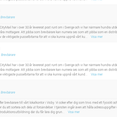
d
Brevbärare
 CityMail har i över 30 år levererat post runt om i Sverige och vi har närmare hundra 
l våra mottagare. Att jobba som brevbärare kan numera ses som att jobba som en distribut
 de viktigaste pusselbitarna för att vi ska kunna uppnå vårt ku...
Visa mer
d
Brevbärare
 CityMail har i över 30 år levererat post runt om i Sverige och vi har närmare hundra 
l våra mottagare. Att jobba som brevbärare kan numera ses som att jobba som en distribut
e viktigaste pusselbitarna för att vi ska kunna uppnå vårt kund...
Visa mer
Brevbärare
r brevbärare till vårt lokalkontor i Visby. Vi söker efter dig som trivs med ett fysiskt och
 du att sortera och dela ut försändelser. I tjänsten ingår även att hålla adressuppgifte
troduktionsutbildning där du får lära dig grun...
Visa mer