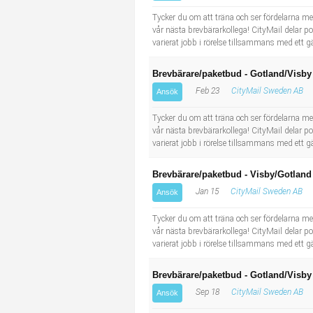
Industriell tillverkning
Behandlingsassistent/Socialpedagog
Tycker du om att träna och ser fördelarna me
vår nästa brevbärarkollega! CityMail delar post
varierat jobb i rörelse tillsammans med ett g
Installation, drift, underhåll
Tandsköterska
Brevbärare/paketbud - Gotland/Visby
Kropps- och skönhetsvård
Budbilsförare
Feb 23
CityMail Sweden AB
Ansök
Kultur, media, design
Tidningsbud/Tidningsdistributör
Tycker du om att träna och ser fördelarna me
vår nästa brevbärarkollega! CityMail delar post
varierat jobb i rörelse tillsammans med ett g
Militärt arbete
Lärare i fritidshem/Fritidspedagog
Brevbärare/paketbud - Visby/Gotland
Naturbruk
Taxiförare/Taxichaufför
Jan 15
CityMail Sweden AB
Ansök
Naturvetenskapligt arbete
Läkarsekreterare/Vårdadmin/Medicinsk sekreterare
Tycker du om att träna och ser fördelarna me
vår nästa brevbärarkollega! CityMail delar post
varierat jobb i rörelse tillsammans med ett g
Pedagogiskt arbete
Lastbilsförare m.fl.
Brevbärare/paketbud - Gotland/Visby
Sanering och renhållning
Fastighetsskötare
Sep 18
CityMail Sweden AB
Ansök