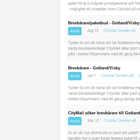
paket till ca 6 miljoner privatpersoner och för
- möjlighet att utvecklas inom CityMail på sikt
Brevbärare/paketbud - Gotland/Visby
Aug 13
CityMail Sweden AB
Ansök
Tycker du om att träna och ser fördelarna me
nästa brevbärarkollega! CityMail delar post och
jobb i rörelse tillsammans med ett gäng härli
Brevbärare - Gotland/Visby
Jun 1
CityMail Sweden AB
Ansök
Tycker du om att träna och ser fördelarna me
nästa brevbärarkollega! CityMail delar post och 
rörelse tillsammans med ett gäng härliga kol
CityMail söker brevbärare till Gotlan
Mar 10
CityMail Sweden AB
Ansök
Är du vår nya distributör av post och paket?
handeln har vi även börjat leverera paket til