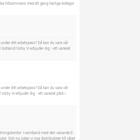
 rörelse tillsammans med ett gäng härliga kollegor
? under ditt arbetspass? Då kan du vara vår
l Gotland/Visby Vi erbjuder dig: - ett varierat
? under ditt arbetspass? Då kan du vara vår
Visby Vi erbjuder dig: - ett varierat jobb i
utdelningskontor. I samband med den växande E-
ör. Och nu söker vi nya distributörer till vårat