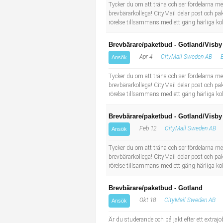
Socialt arbete
Informatör/Kommunikatör
Tycker du om att träna och ser fördelarna m
brevbärarkollega! CityMail delar post och paket
rörelse tillsammans med ett gäng härliga koll
Säkerhetsarbete
Brevbärare
Brevbärare/paketbud - Gotland/Visby
Tekniskt arbete
Sjuksköterska, grundutbildad
Apr 4
CityMail Sweden AB
Ansök
Tycker du om att träna och ser fördelarna me
Transport
Kock, storhushåll
brevbärarkollega! CityMail delar post och paket
rörelse tillsammans med ett gäng härliga kol
Undersköterska, vård- o specialavd. o mottagning
Brevbärare/paketbud - Gotland/Visby
Bibliotekarie
Feb 12
CityMail Sweden AB
Ansök
Tycker du om att träna och ser fördelarna me
Administrativ assistent
brevbärarkollega! CityMail delar post och paket
rörelse tillsammans med ett gäng härliga kol
Lärare i gymnasiet
Brevbärare/paketbud - Gotland
Okt 18
CityMail Sweden AB
Ansök
Är du studerande och på jakt efter ett extraj