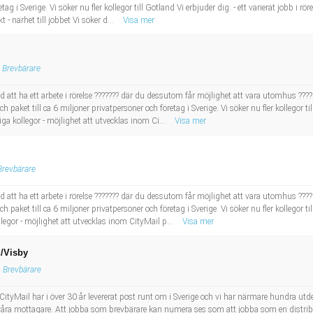
etag i Sverige. Vi söker nu fler kollegor till Gotland Vi erbjuder dig: - ett varierat jobb i
 - närhet till jobbet Vi söker d...
Visa mer
Brevbärare
d att ha ett arbete i rörelse ??????? där du dessutom får möjlighet att vara utomhus ???
 paket till ca 6 miljoner privatpersoner och företag i Sverige. Vi söker nu fler kollegor til
ga kollegor - möjlighet att utvecklas inom Ci...
Visa mer
Brevbärare
d att ha ett arbete i rörelse ??????? där du dessutom får möjlighet att vara utomhus ???
paket till ca 6 miljoner privatpersoner och företag i Sverige. Vi söker nu fler kollegor till 
legor - möjlighet att utvecklas inom CityMail p...
Visa mer
d/Visby
Brevbärare
 CityMail har i över 30 år levererat post runt om i Sverige och vi har närmare hundra 
l våra mottagare. Att jobba som brevbärare kan numera ses som att jobba som en distribut