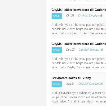
CityMail söker brevbärare till Gotlan
Okt 31
CityMail Sweden AB
Ansök
Är du vår nya distributör av post och paket?
handeln har vi även börjat leverara paket til
vårat kontor i Gotland. Du kommer vara en av
CityMail söker brevbärare till Gotlan
Dec 27
CityMail Sweden AB
Ansök
Är du vår nya distributör av post och paket?
handeln har vi även börjat leverara paket til
vårat kontor i Visby. Du kommer vara en av d
Brevbärare sökes till Visby
Aug 24
CityMail Sweden AB
Ansök
Är du CityMails nya brevbärare? Vi söker nu fle
kul på jobbet! I rollen som brevbärare kommer
försändelser. Anställningen inleds med en in