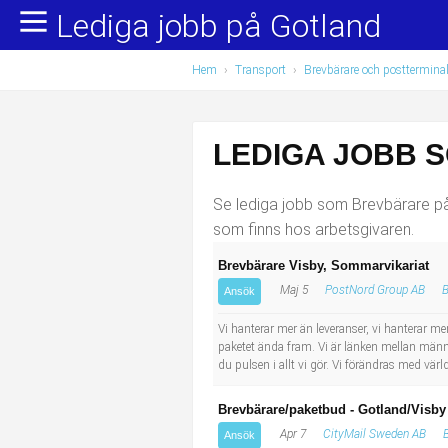
Lediga jobb på Gotland
Yrkesområden
Populära jobb
Hem
›
Transport
›
Brevbärare och postterminal
Administration, ekonomi, juridik
Undersköterska, hemtjänst och äldreboende
Bygg och anläggning
Städare/Lokalvårdare
LEDIGA JOBB 
Chefer och verksamhetsledare
Barnskötare
Se lediga jobb som Brevbärare på 
Data/IT
Lärare i förskola/Förskollärare
som finns hos arbetsgivaren.
Brevbärare Visby, Sommarvikariat
Försäljning, inköp, marknadsföring
Lagerarbetare
Maj 5
PostNord Group AB
B
Ansök
Hantverksyrken
Bussförare/Busschaufför
Vi hanterar mer än leveranser, vi hanterar men
paketet ända fram. Vi är länken mellan männi
du pulsen i allt vi gör. Vi förändras med v
Hotell, restaurang, storhushåll
Elevassistent
Brevbärare/paketbud - Gotland/Visby
Hälso- och sjukvård
Personlig assistent
Apr 7
CityMail Sweden AB
Ansök