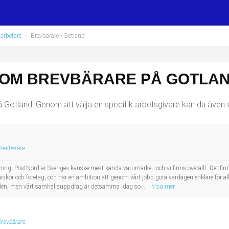
arbetare
›
Brevbärare
- Gotland
SOM BREVBÄRARE PÅ GOTLA
Gotland. Genom att välja en specifik arbetsgivare kan du även vä
revbärare
ing. PostNord är Sveriges kanske mest kända varumärke - och vi finns överallt. Det finns e
skor och företag, och har en ambition att genom vårt jobb göra vardagen enklare för all
ärlden, men vårt samhällsuppdrag är detsamma idag so...
Visa mer
Brevbärare