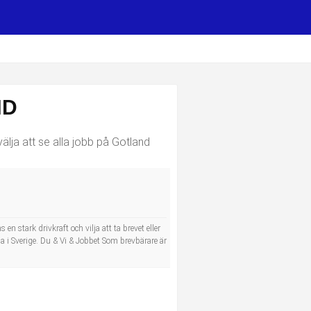
ND
lja att se alla jobb på Gotland
n stark drivkraft och vilja att ta brevet eller
a i Sverige. Du & Vi & Jobbet Som brevbärare är