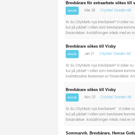
Brevbärare för extraarbete sökes till 
Mar 28
CityMail Sweden AB
Ansök
Är du CityMails nya brevbärare? Vi söker nu fle
kul på jobbet! I rollen som brevbärare kommer
försändelser. Anställningen inleds med en in
Brevbärare sökes till Visby
Jan 21
CityMail Sweden AB
Ansök
Är du CityMails nya brevbärare? Vi söker nu fle
kul på jobbet! I rollen som brevbärare komme
kvalitetssäkra leveransen av försändelser. A
Brevbärare sökes till Visby
Nov 23
CityMail Sweden AB
Ansök
Är du CityMails nya brevbärare? Vi söker nu fle
kul på jobbet! I rollen som brevbärare kommer
försändelser. Anställningen inleds med en in
Sommarvik. Brevbärare, Hemse Gotl