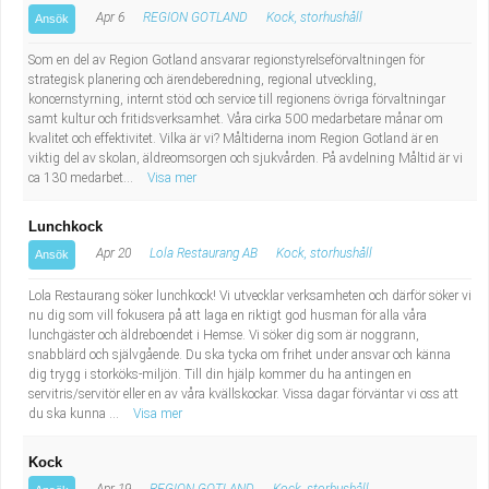
Apr 6
REGION GOTLAND
Kock, storhushåll
Ansök
Som en del av Region Gotland ansvarar regionstyrelseförvaltningen för
strategisk planering och ärendeberedning, regional utveckling,
koncernstyrning, internt stöd och service till regionens övriga förvaltningar
samt kultur och fritidsverksamhet. Våra cirka 500 medarbetare månar om
kvalitet och effektivitet. Vilka är vi? Måltiderna inom Region Gotland är en
viktig del av skolan, äldreomsorgen och sjukvården. På avdelning Måltid är vi
ca 130 medarbet...
Visa mer
Lunchkock
Apr 20
Lola Restaurang AB
Kock, storhushåll
Ansök
Lola Restaurang söker lunchkock! Vi utvecklar verksamheten och därför söker vi
nu dig som vill fokusera på att laga en riktigt god husman för alla våra
lunchgäster och äldreboendet i Hemse. Vi söker dig som är noggrann,
snabblärd och självgående. Du ska tycka om frihet under ansvar och känna
dig trygg i storköks-miljön. Till din hjälp kommer du ha antingen en
servitris/servitör eller en av våra kvällskockar. Vissa dagar förväntar vi oss att
du ska kunna ...
Visa mer
Kock