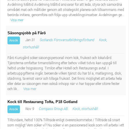
Avdelning Måltid Avdelning Måltid ansvarar för att leda, styra och samordna
området mat och måltider genom att strategiskt planera och tillsammans med
berörda initiera, genomföra och följa upp utvecklingsinsatser. Avdelningen ge...
Visa mer
Säsongsjobb på Fårö
Jan 31
Gotlands Försvarsutbildningsförbund
Kock,
Ansök
storhushåll
Fårö Kursgård söker säsongspersonal inom kök, frukost och lokalvård.
Tjänsterna omfattar timanställning efter behov vilket tidvis kan uppgå till
heltid under högsäsong. Timlön efter Hotell och Restaurangs avtal. I
arbetsuppgifterna ingår, beroende vilken tjänst du har bl a, matlagning, disk,
städning, ta emot varor och tillaga frukost. Det finns möjlighet att arbeta hela
eller delar av säsongen men också inhopp när vi har toppar eller större fester
och lik...
Visa mer
Kock till Restaurang Tofta, P18 Gotland
Nov 9
Compass Group AB
Kock, storhushåll
Ansök
Tillsvidare, heltid 100% Tillträde enligt överenskommelse / Tillträde så snart
som möjligt Vem söker vi? Nu söker vi en passionerad kock som vill arbeta i ett