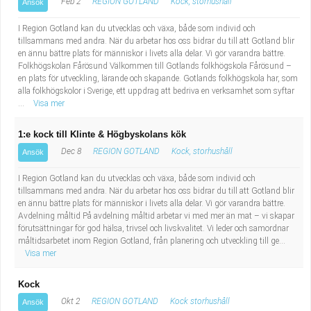
Feb 2
REGION GOTLAND
Kock, storhushåll
Ansök
I Region Gotland kan du utvecklas och växa, både som individ och
tillsammans med andra. När du arbetar hos oss bidrar du till att Gotland blir
en ännu bättre plats för människor i livets alla delar. Vi gör varandra bättre.
Folkhögskolan Fårösund Välkommen till Gotlands folkhögskola Fårösund –
en plats för utveckling, lärande och skapande. Gotlands folkhögskola har, som
alla folkhögskolor i Sverige, ett uppdrag att bedriva en verksamhet som syftar
...
Visa mer
1:e kock till Klinte & Högbyskolans kök
Dec 8
REGION GOTLAND
Kock, storhushåll
Ansök
I Region Gotland kan du utvecklas och växa, både som individ och
tillsammans med andra. När du arbetar hos oss bidrar du till att Gotland blir
en ännu bättre plats för människor i livets alla delar. Vi gör varandra bättre.
Avdelning måltid På avdelning måltid arbetar vi med mer än mat – vi skapar
förutsättningar för god hälsa, trivsel och livskvalitet. Vi leder och samordnar
måltidsarbetet inom Region Gotland, från planering och utveckling till ge...
Visa mer
Kock
Okt 2
REGION GOTLAND
Kock storhushåll
Ansök