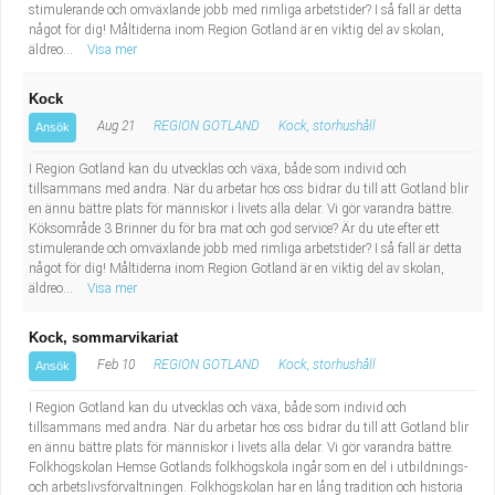
stimulerande och omväxlande jobb med rimliga arbetstider? I så fall är detta
något för dig! Måltiderna inom Region Gotland är en viktig del av skolan,
äldreo...
Visa mer
Kock
Aug 21
REGION GOTLAND
Kock, storhushåll
Ansök
I Region Gotland kan du utvecklas och växa, både som individ och
tillsammans med andra. När du arbetar hos oss bidrar du till att Gotland blir
en ännu bättre plats för människor i livets alla delar. Vi gör varandra bättre.
Köksområde 3 Brinner du för bra mat och god service? Är du ute efter ett
stimulerande och omväxlande jobb med rimliga arbetstider? I så fall är detta
något för dig! Måltiderna inom Region Gotland är en viktig del av skolan,
äldreo...
Visa mer
Kock, sommarvikariat
Feb 10
REGION GOTLAND
Kock, storhushåll
Ansök
I Region Gotland kan du utvecklas och växa, både som individ och
tillsammans med andra. När du arbetar hos oss bidrar du till att Gotland blir
en ännu bättre plats för människor i livets alla delar. Vi gör varandra bättre.
Folkhögskolan Hemse Gotlands folkhögskola ingår som en del i utbildnings-
och arbetslivsförvaltningen. Folkhögskolan har en lång tradition och historia