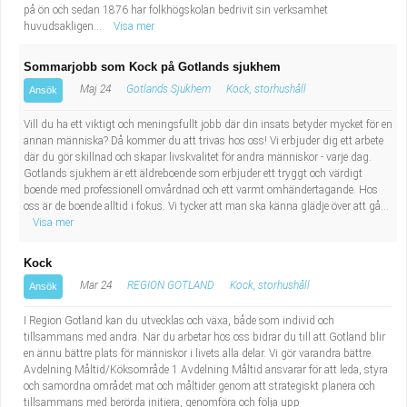
på ön och sedan 1876 har folkhögskolan bedrivit sin verksamhet
huvudsakligen...
Visa mer
Sommarjobb som Kock på Gotlands sjukhem
Maj 24
Gotlands Sjukhem
Kock, storhushåll
Ansök
Vill du ha ett viktigt och meningsfullt jobb där din insats betyder mycket för en
annan människa? Då kommer du att trivas hos oss! Vi erbjuder dig ett arbete
där du gör skillnad och skapar livskvalitet för andra människor - varje dag.
Gotlands sjukhem är ett äldreboende som erbjuder ett tryggt och värdigt
boende med professionell omvårdnad och ett varmt omhändertagande. Hos
oss är de boende alltid i fokus. Vi tycker att man ska känna glädje över att gå...
Visa mer
Kock
Mar 24
REGION GOTLAND
Kock, storhushåll
Ansök
I Region Gotland kan du utvecklas och växa, både som individ och
tillsammans med andra. När du arbetar hos oss bidrar du till att Gotland blir
en ännu bättre plats för människor i livets alla delar. Vi gör varandra bättre.
Avdelning Måltid/Köksområde 1 Avdelning Måltid ansvarar för att leda, styra
och samordna området mat och måltider genom att strategiskt planera och
tillsammans med berörda initiera, genomföra och följa upp