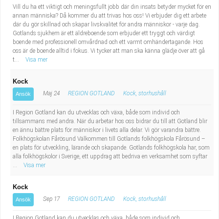
Vill du ha ett viktigt och meningsfullt jobb där din insats betyder mycket för en
annan människa? Då kommer du att trivas hos oss! Vi erbjuder dig ett arbete
där du gör skillnad och skapar livskvalitet för andra människor - varje dag.
Gotlands sjukhem är ett äldreboende som erbjuder ett tryggt och värdigt
boende med professionell omvårdnad och ett varmt omhändertagande. Hos
oss är de boende alltid i fokus. Vi tycker att man ska känna glädje över att gå
t...
Visa mer
Kock
Maj 24
REGION GOTLAND
Kock, storhushåll
Ansök
I Region Gotland kan du utvecklas och växa, både som individ och
tillsammans med andra. När du arbetar hos oss bidrar du till att Gotland blir
en ännu bättre plats för människor i livets alla delar. Vi gör varandra bättre.
Folkhögskolan Fårösund Välkommen till Gotlands folkhögskola Fårösund –
en plats för utveckling, lärande och skapande. Gotlands folkhögskola har, som
alla folkhögskolor i Sverige, ett uppdrag att bedriva en verksamhet som syftar
...
Visa mer
Kock
Sep 17
REGION GOTLAND
Kock, storhushåll
Ansök
I Region Gotland kan du utvecklas och växa, både som individ och