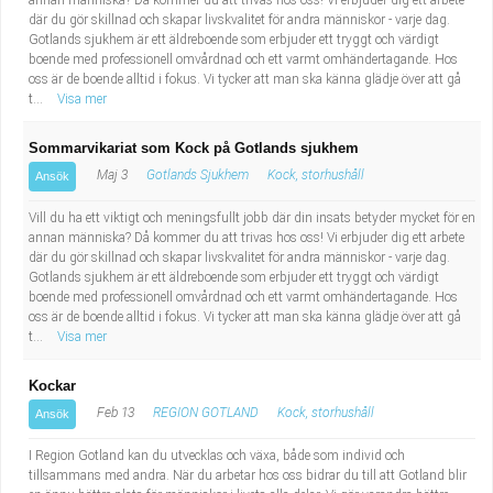
annan människa? Då kommer du att trivas hos oss! Vi erbjuder dig ett arbete
där du gör skillnad och skapar livskvalitet för andra människor - varje dag.
Gotlands sjukhem är ett äldreboende som erbjuder ett tryggt och värdigt
boende med professionell omvårdnad och ett varmt omhändertagande. Hos
oss är de boende alltid i fokus. Vi tycker att man ska känna glädje över att gå
t...
Visa mer
Sommarvikariat som Kock på Gotlands sjukhem
Maj 3
Gotlands Sjukhem
Kock, storhushåll
Ansök
Vill du ha ett viktigt och meningsfullt jobb där din insats betyder mycket för en
annan människa? Då kommer du att trivas hos oss! Vi erbjuder dig ett arbete
där du gör skillnad och skapar livskvalitet för andra människor - varje dag.
Gotlands sjukhem är ett äldreboende som erbjuder ett tryggt och värdigt
boende med professionell omvårdnad och ett varmt omhändertagande. Hos
oss är de boende alltid i fokus. Vi tycker att man ska känna glädje över att gå
t...
Visa mer
Kockar
Feb 13
REGION GOTLAND
Kock, storhushåll
Ansök
I Region Gotland kan du utvecklas och växa, både som individ och
tillsammans med andra. När du arbetar hos oss bidrar du till att Gotland blir