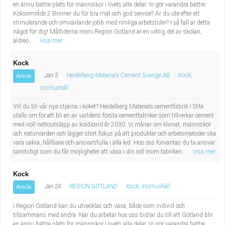
en ännu bättre plats för människor i livets alla delar. Vi gör varandra bättre.
Köksområde 2 Brinner du för bra mat och god service? Är du ute efter ett
stimulerande och omväxlande jobb med rimliga arbetstider? I så fall är detta
något för dig! Måltiderna inom Region Gotland är en viktig del av skolan,
äldreo...
Visa mer
Kock
Jan 5
Heidelberg Materials Cement Sverige AB
Kock,
Ansök
storhushåll
Vill du bli vår nya stjärna i köket? Heidelberg Materials cementfabrik i Slite
ställs om för att bli en av världens första cementfabriker som tillverkar cement
med noll nettoutsläpp av koldioxid år 2030. Vi månar om klimat, människor
och naturvärden och lägger stort fokus på att produkter och arbetsmetoder ska
vara säkra, hållbara och ansvarsfulla i alla led. Hos oss förväntas du ta ansvar
samtidigt som du får möjligheter att växa i din roll inom fabriken...
Visa mer
Kock
Jan 24
REGION GOTLAND
Kock, storhushåll
Ansök
I Region Gotland kan du utvecklas och växa, både som individ och
tillsammans med andra. När du arbetar hos oss bidrar du till att Gotland blir
en ännu bättre plats för människor i livets alla delar. Vi gör varandra bättre.