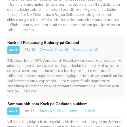
tillsammans med andra. När du arbetar hos oss bidrar du till att Gotland blir
en ännu bättre plats för människor i livets alla delar. Vi gör varandra bättre.
Köksområde 3 Måltiderna inom Region Gotland är en viktig del av skolan,
äldreomsorgen och sjukvården. Med kompetens om och leverans av mat och
måltider bidrar avdelningen till att verksamheterna skapar goda livsvillkor, en
hälso...
Visa mer
Kock till Restaurang Suderby på Gotland
Mar 18
Compass Group AB
Kock, storhushåll
Ansök
Tillsvidare, heltid 100% Vem söker vi? Nu söker vi en passionerad kock som vill
arbeta i ett team där serviceanda och lagarbete står i centrum. Med nyfikenhet
och entusiasm skapar du smakfulla och vällagade rätter med fokus på
hållbarhet. I tjänsten ingår bland annat dagligt arbete med egenkontroll, att ha
god kännedom om allergener och kunna redogöra för alla ingredienser,
beställning och mottagning av varor samt svinnhantering. Du kommer även
vara be...
Visa mer
Sommarjobb som Kock på Gotlands sjukhem
Apr 11
Gotlands Sjukhem
Kock, storhushåll
Ansök
Vill du ha ett viktigt och meningsfullt jobb där din insats betyder mycket för en