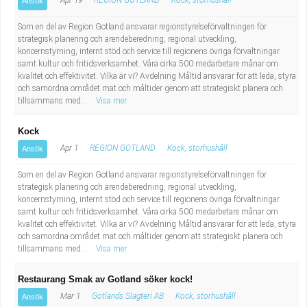
Apr 19
REGION GOTLAND
Kock, storhushåll
Ansök
Som en del av Region Gotland ansvarar regionstyrelseförvaltningen för
strategisk planering och ärendeberedning, regional utveckling,
koncernstyrning, internt stöd och service till regionens övriga förvaltningar
samt kultur och fritidsverksamhet. Våra cirka 500 medarbetare månar om
kvalitet och effektivitet. Vilka är vi? Avdelning Måltid ansvarar för att leda, styra
och samordna området mat och måltider genom att strategiskt planera och
tillsammans med...
Visa mer
Kock
Apr 1
REGION GOTLAND
Kock, storhushåll
Ansök
Som en del av Region Gotland ansvarar regionstyrelseförvaltningen för
strategisk planering och ärendeberedning, regional utveckling,
koncernstyrning, internt stöd och service till regionens övriga förvaltningar
samt kultur och fritidsverksamhet. Våra cirka 500 medarbetare månar om
kvalitet och effektivitet. Vilka är vi? Avdelning Måltid ansvarar för att leda, styra
och samordna området mat och måltider genom att strategiskt planera och
tillsammans med...
Visa mer
Restaurang Smak av Gotland söker kock!
Mar 1
Gotlands Slagteri AB
Kock, storhushåll
Ansök