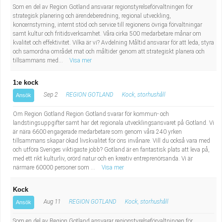
Som en del av Region Gotland ansvarar regionstyrelseförvaltningen för
strategisk planering och ärendeberedning, regional utveckling,
koncernstyrning, internt stöd och service till regionens övriga förvaltningar
samt kultur och fritidsverksamhet. Våra cirka 500 medarbetare månar om
kvalitet och effektivitet. Vilka är vi? Avdelning Måltid ansvarar för att leda, styra
och samordna området mat och måltider genom att strategiskt planera och
tillsammans med...
Visa mer
1:e kock
Sep 2
REGION GOTLAND
Kock, storhushåll
Ansök
Om Region Gotland Region Gotland svarar för kommun- och
landstingsuppgifter samt har det regionala utvecklingsansvaret på Gotland. Vi
är nära 6600 engagerade medarbetare som genom våra 240 yrken
tillsammans skapar ökad livskvalitet för öns invånare. Vill du också vara med
och utföra Sveriges viktigaste jobb? Gotland är en fantastisk plats att leva på,
med ett rikt kulturliv, orörd natur och en kreativ entreprenörsanda. Vi är
närmare 60000 personer som ...
Visa mer
Kock
Aug 11
REGION GOTLAND
Kock, storhushåll
Ansök
Som en del av Region Gotland ansvarar regionstyrelseförvaltningen för