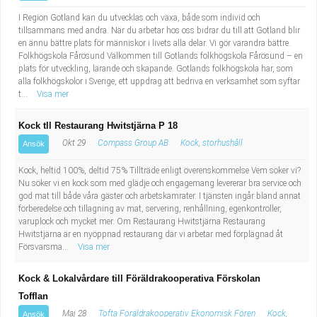
I Region Gotland kan du utvecklas och växa, både som individ och
tillsammans med andra. När du arbetar hos oss bidrar du till att Gotland blir
en ännu bättre plats för människor i livets alla delar. Vi gör varandra bättre.
Folkhögskola Fårösund Välkommen till Gotlands folkhögskola Fårösund – en
plats för utveckling, lärande och skapande. Gotlands folkhögskola har, som
alla folkhögskolor i Sverige, ett uppdrag att bedriva en verksamhet som syftar
t...
Visa mer
Kock tll Restaurang Hwitstjärna P 18
Okt 29
Compass Group AB
Kock, storhushåll
Ansök
Kock, heltid 100%, deltid 75% Tillträde enligt överenskommelse Vem söker vi?
Nu söker vi en kock som med glädje och engagemang levererar bra service och
god mat till både våra gäster och arbetskamrater. I tjänsten ingår bland annat
förberedelse och tillagning av mat, servering, renhållning, egenkontroller,
varuplock och mycket mer. Om Restaurang Hwitstjärna Restaurang
Hwitstjärna är en nyöppnad restaurang där vi arbetar med förplägnad åt
Försvarsma...
Visa mer
Kock & Lokalvårdare till Föräldrakooperativa Förskolan
Tofflan
Maj 28
Tofta Föräldrakooperativ Ekonomisk Fören
Kock,
Ansök