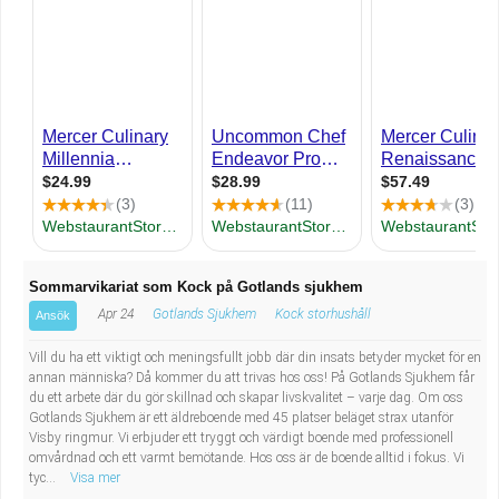
Industriell tillverkning
Behandlingsassistent/Socialpedagog
Installation, drift, underhåll
Tandsköterska
Kropps- och skönhetsvård
Budbilsförare
Kultur, media, design
Tidningsbud/Tidningsdistributör
Militärt arbete
Lärare i fritidshem/Fritidspedagog
Sommarvikariat som Kock på Gotlands sjukhem
Naturbruk
Taxiförare/Taxichaufför
Apr 24
Gotlands Sjukhem
Kock storhushåll
Ansök
Naturvetenskapligt arbete
Läkarsekreterare/Vårdadmin/Medicinsk
Vill du ha ett viktigt och meningsfullt jobb där din insats betyder mycket för en
annan människa? Då kommer du att trivas hos oss! På Gotlands Sjukhem får
du ett arbete där du gör skillnad och skapar livskvalitet – varje dag. Om oss
sekreterare
Pedagogiskt arbete
Gotlands Sjukhem är ett äldreboende med 45 platser beläget strax utanför
Visby ringmur. Vi erbjuder ett tryggt och värdigt boende med professionell
Lastbilsförare m.fl.
Sanering och renhållning
omvårdnad och ett varmt bemötande. Hos oss är de boende alltid i fokus. Vi
tyc...
Visa mer