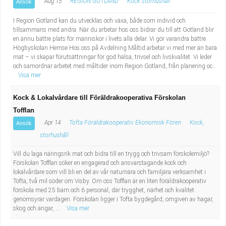
Aug 15
REGION GOTLAND
Kock storhushåll
Ansök
I Region Gotland kan du utvecklas och växa, både som individ och
tillsammans med andra. När du arbetar hos oss bidrar du till att Gotland blir
en ännu bättre plats för människor i livets alla delar. Vi gör varandra bättre.
Högbyskolan Hemse Hos oss på Avdelning Måltid arbetar vi med mer än bara
mat – vi skapar förutsättningar för god hälsa, trivsel och livskvalitet. Vi leder
och samordnar arbetet med måltider inom Region Gotland, från planering oc...
Visa mer
Kock & Lokalvårdare till Föräldrakooperativa Förskolan
Tofflan
Apr 14
Tofta Föräldrakooperativ Ekonomisk Fören
Kock,
Ansök
storhushåll
Vill du laga näringsrik mat och bidra till en trygg och trivsam förskolemiljö?
Förskolan Tofflan söker en engagerad och ansvarstagande kock och
lokalvårdare som vill bli en del av vår naturnära och familjära verksamhet i
Tofta, två mil söder om Visby. Om oss Tofflan är en liten föräldrakooperativ
förskola med 25 barn och 6 personal, där trygghet, närhet och kvalitet
genomsyrar vardagen. Förskolan ligger i Tofta bygdegård, omgiven av hagar,
skog och ängar, ...
Visa mer