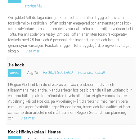
storhushåll
Om jobbet Vill du laga näringsrik mat och bidra till en trygg och trivsam
förskolemiljö? Förskolan Tofflan söker en engagerad och ansvarstagande kock
och lokalvårdare som vill bli en del av vår naturnära och familjära verksamhet i
Tofta, två mil söder om Visby. Om oss Tofflan är en liten föräldrakooperativ
förskola med 25 barn och 6 personal, där trygghet, närhet och kvalitet
genomsyrar vardagen. Förskolan ligger i Tofta bygdegård, omgiven av hagar,
skog o...
Visa mer
1:e kock
Aug 15
REGION GOTLAND
Kock storhushåll
Ansök
I Region Gotland kan du utvecklas och växa, både som individ och
tillsammans med andra. När du arbetar hos oss bidrar du till att Gotland blir
en ännu bättre plats för människor i livets alla delar. Vi gör varandra bättre.
Avdelning Måltid Hos oss på Avdelning Måltid arbetar vi med mer än bara
mat – vi skapar förutsättningar för god hälsa, trivsel och livskvalitet. Vi leder
och samordnar arbetet med måltider inom Region Gotland, från planering
och...
Visa mer
Kock Högbyskolan i Hemse