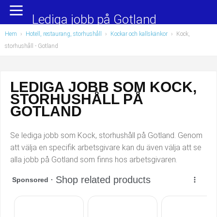
Yrkesområden
Populära jobb
Lediga jobb på Gotland
Hem
›
Hotell, restaurang, storhushåll
›
Kockar och kallskänkor
›
Kock,
Administration, ekonomi, juridik
Undersköterska, hemtjänst och äldreboende
storhushåll
- Gotland
Bygg och anläggning
Städare/Lokalvårdare
LEDIGA JOBB SOM KOCK,
Chefer och verksamhetsledare
Barnskötare
STORHUSHÅLL PÅ
Data/IT
Lärare i förskola/Förskollärare
GOTLAND
Försäljning, inköp, marknadsföring
Lagerarbetare
Se lediga jobb som Kock, storhushåll på Gotland. Genom
att välja en specifik arbetsgivare kan du även välja att se
Hantverksyrken
Bussförare/Busschaufför
alla jobb på Gotland som finns hos arbetsgivaren.
Hotell, restaurang, storhushåll
Elevassistent
Hälso- och sjukvård
Personlig assistent