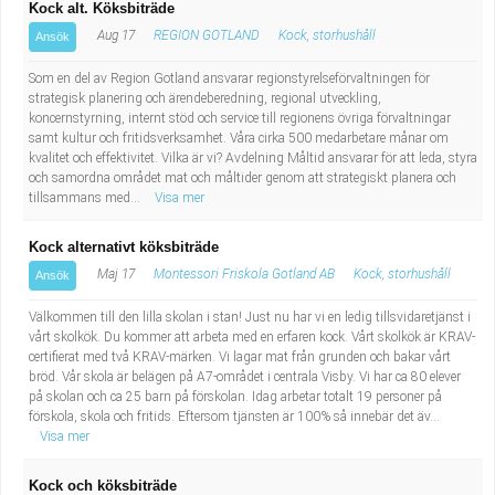
Kock alt. Köksbiträde
Aug 17
REGION GOTLAND
Kock, storhushåll
Ansök
Som en del av Region Gotland ansvarar regionstyrelseförvaltningen för
strategisk planering och ärendeberedning, regional utveckling,
koncernstyrning, internt stöd och service till regionens övriga förvaltningar
samt kultur och fritidsverksamhet. Våra cirka 500 medarbetare månar om
kvalitet och effektivitet. Vilka är vi? Avdelning Måltid ansvarar för att leda, styra
och samordna området mat och måltider genom att strategiskt planera och
tillsammans med...
Visa mer
Kock alternativt köksbiträde
Maj 17
Montessori Friskola Gotland AB
Kock, storhushåll
Ansök
Välkommen till den lilla skolan i stan! Just nu har vi en ledig tillsvidaretjänst i
vårt skolkök. Du kommer att arbeta med en erfaren kock. Vårt skolkök är KRAV-
certifierat med två KRAV-märken. Vi lagar mat från grunden och bakar vårt
bröd. Vår skola är belägen på A7-området i centrala Visby. Vi har ca 80 elever
på skolan och ca 25 barn på förskolan. Idag arbetar totalt 19 personer på
förskola, skola och fritids. Eftersom tjänsten är 100% så innebär det äv...
Visa mer
Kock och köksbiträde