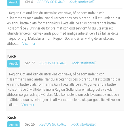
Okt 4
REGION GOTLAND
Kock, storhushåll
Ansök
I Region Gotland kan du utvecklas och växa, både som individ och
tillsammans med andra. När du arbetar hos oss bidrar du till att Gotland blir
en ännu bättre plats för människor i livets alla delar. Vi gör varandra bättre.
Köksområde 2 Brinner du för bra mat och god service? Är du ute efter ett
stimulerande och omväxlande jobb med rimliga arbetstider? I så fall är detta
något för dig! Måltiderna inom Region Gotland är en viktig del av skolan,
äldreo...
Visa mer
Kock
Sep 17
REGION GOTLAND
Kock, storhushåll
Ansök
I Region Gotland kan du utvecklas och växa, både som individ och
tillsammans med andra. När du arbetar hos oss bidrar du till att Gotland blir
en ännu bättre plats för människor i livets alla delar. Vi gör varandra bättre.
Köksområde 5 Måltiderna inom Region Gotland är en viktig del av skolan,
äldreomsorgen och sjukvården. Med kompetens om och leverans av mat och
måltider bidrar avdelningen till att verksamheterna skapar goda livsvillkor, en
hälso...
Visa mer
Kock
Sep 26
REGION GOTLAND
Kock, storhushåll
Ansök