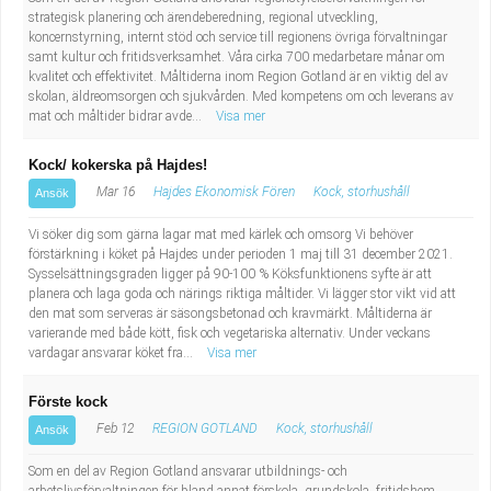
strategisk planering och ärendeberedning, regional utveckling,
koncernstyrning, internt stöd och service till regionens övriga förvaltningar
samt kultur och fritidsverksamhet. Våra cirka 700 medarbetare månar om
kvalitet och effektivitet. Måltiderna inom Region Gotland är en viktig del av
skolan, äldreomsorgen och sjukvården. Med kompetens om och leverans av
mat och måltider bidrar avde...
Visa mer
Kock/ kokerska på Hajdes!
Mar 16
Hajdes Ekonomisk Fören
Kock, storhushåll
Ansök
Vi söker dig som gärna lagar mat med kärlek och omsorg Vi behöver
förstärkning i köket på Hajdes under perioden 1 maj till 31 december 2021.
Sysselsättningsgraden ligger på 90-100 % Köksfunktionens syfte är att
planera och laga goda och närings riktiga måltider. Vi lägger stor vikt vid att
den mat som serveras är säsongsbetonad och kravmärkt. Måltiderna är
varierande med både kött, fisk och vegetariska alternativ. Under veckans
vardagar ansvarar köket fra...
Visa mer
Förste kock
Feb 12
REGION GOTLAND
Kock, storhushåll
Ansök
Som en del av Region Gotland ansvarar utbildnings- och