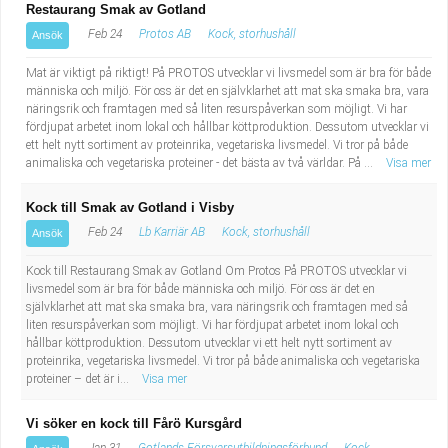
Restaurang Smak av Gotland
Feb 24
Protos AB
Kock, storhushåll
Ansök
Mat är viktigt på riktigt! På PROTOS utvecklar vi livsmedel som är bra för både
människa och miljö. För oss är det en självklarhet att mat ska smaka bra, vara
näringsrik och framtagen med så liten resurspåverkan som möjligt. Vi har
fördjupat arbetet inom lokal och hållbar köttproduktion. Dessutom utvecklar vi
ett helt nytt sortiment av proteinrika, vegetariska livsmedel. Vi tror på både
animaliska och vegetariska proteiner - det bästa av två världar. På ...
Visa mer
Kock till Smak av Gotland i Visby
Feb 24
Lb Karriär AB
Kock, storhushåll
Ansök
Kock till Restaurang Smak av Gotland Om Protos På PROTOS utvecklar vi
livsmedel som är bra för både människa och miljö. För oss är det en
självklarhet att mat ska smaka bra, vara näringsrik och framtagen med så
liten resurspåverkan som möjligt. Vi har fördjupat arbetet inom lokal och
hållbar köttproduktion. Dessutom utvecklar vi ett helt nytt sortiment av
proteinrika, vegetariska livsmedel. Vi tror på både animaliska och vegetariska
proteiner – det är i...
Visa mer
Vi söker en kock till Fårö Kursgård