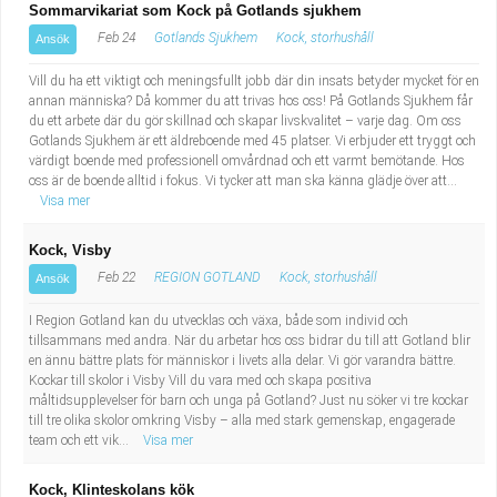
Sommarvikariat som Kock på Gotlands sjukhem
Feb 24
Gotlands Sjukhem
Kock, storhushåll
Ansök
Vill du ha ett viktigt och meningsfullt jobb där din insats betyder mycket för en
annan människa? Då kommer du att trivas hos oss! På Gotlands Sjukhem får
du ett arbete där du gör skillnad och skapar livskvalitet – varje dag. Om oss
Gotlands Sjukhem är ett äldreboende med 45 platser. Vi erbjuder ett tryggt och
värdigt boende med professionell omvårdnad och ett varmt bemötande. Hos
oss är de boende alltid i fokus. Vi tycker att man ska känna glädje över att...
Visa mer
Kock, Visby
Feb 22
REGION GOTLAND
Kock, storhushåll
Ansök
I Region Gotland kan du utvecklas och växa, både som individ och
tillsammans med andra. När du arbetar hos oss bidrar du till att Gotland blir
en ännu bättre plats för människor i livets alla delar. Vi gör varandra bättre.
Kockar till skolor i Visby Vill du vara med och skapa positiva
måltidsupplevelser för barn och unga på Gotland? Just nu söker vi tre kockar
till tre olika skolor omkring Visby – alla med stark gemenskap, engagerade
team och ett vik...
Visa mer
Kock, Klinteskolans kök