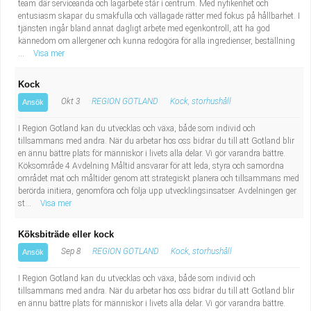
team där serviceanda och lagarbete står i centrum. Med nyfikenhet och
entusiasm skapar du smakfulla och vällagade rätter med fokus på hållbarhet. I
tjänsten ingår bland annat dagligt arbete med egenkontroll, att ha god
kännedom om allergener och kunna redogöra för alla ingredienser, beställning
...
Visa mer
Kock
Okt 3
REGION GOTLAND
Kock, storhushåll
Ansök
I Region Gotland kan du utvecklas och växa, både som individ och
tillsammans med andra. När du arbetar hos oss bidrar du till att Gotland blir
en ännu bättre plats för människor i livets alla delar. Vi gör varandra bättre.
Köksområde 4 Avdelning Måltid ansvarar för att leda, styra och samordna
området mat och måltider genom att strategiskt planera och tillsammans med
berörda initiera, genomföra och följa upp utvecklingsinsatser. Avdelningen ger
st...
Visa mer
Köksbiträde eller kock
Sep 8
REGION GOTLAND
Kock, storhushåll
Ansök
I Region Gotland kan du utvecklas och växa, både som individ och
tillsammans med andra. När du arbetar hos oss bidrar du till att Gotland blir
en ännu bättre plats för människor i livets alla delar. Vi gör varandra bättre.