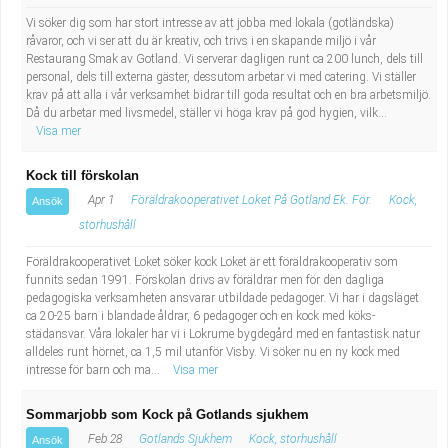
Vi söker dig som har stort intresse av att jobba med lokala (gotländska)
råvaror, och vi ser att du är kreativ, och trivs i en skapande miljö i vår
Restaurang Smak av Gotland. Vi serverar dagligen runt ca 200 lunch, dels till
personal, dels till externa gäster, dessutom arbetar vi med catering. Vi ställer
krav på att alla i vår verksamhet bidrar till goda resultat och en bra arbetsmiljö.
Då du arbetar med livsmedel, ställer vi höga krav på god hygien, vilk...
Visa mer
Kock till förskolan
Apr 1
Föräldrakooperativet Loket På Gotland Ek. För.
Kock,
Ansök
storhushåll
Föräldrakooperativet Loket söker kock Loket är ett föräldrakooperativ som
funnits sedan 1991. Förskolan drivs av föräldrar men för den dagliga
pedagogiska verksamheten ansvarar utbildade pedagoger. Vi har i dagsläget
ca 20-25 barn i blandade åldrar, 6 pedagoger och en kock med köks-
städansvar. Våra lokaler har vi i Lokrume bygdegård med en fantastisk natur
alldeles runt hörnet, ca 1,5 mil utanför Visby. Vi söker nu en ny kock med
intresse för barn och ma...
Visa mer
Sommarjobb som Kock på Gotlands sjukhem
Feb 28
Gotlands Sjukhem
Kock, storhushåll
Ansök