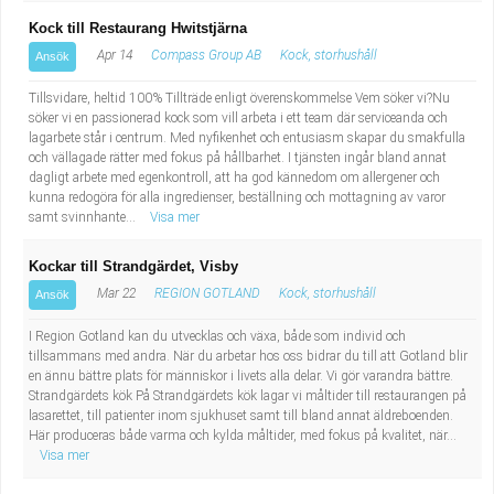
Fastighetsskötare
Socialt arbete
Kock till Restaurang Hwitstjärna
Apr 14
Compass Group AB
Kock, storhushåll
Ansök
Informatör/Kommunikatör
Säkerhetsarbete
Tillsvidare, heltid 100% Tillträde enligt överenskommelse Vem söker vi?Nu
Brevbärare
söker vi en passionerad kock som vill arbeta i ett team där serviceanda och
Tekniskt arbete
lagarbete står i centrum. Med nyfikenhet och entusiasm skapar du smakfulla
och vällagade rätter med fokus på hållbarhet. I tjänsten ingår bland annat
Sjuksköterska, grundutbildad
Transport
dagligt arbete med egenkontroll, att ha god kännedom om allergener och
kunna redogöra för alla ingredienser, beställning och mottagning av varor
samt svinnhante...
Visa mer
Kock, storhushåll
Kockar till Strandgärdet, Visby
Undersköterska, vård- o specialavd. o mottagning
Mar 22
REGION GOTLAND
Kock, storhushåll
Ansök
Bibliotekarie
I Region Gotland kan du utvecklas och växa, både som individ och
tillsammans med andra. När du arbetar hos oss bidrar du till att Gotland blir
en ännu bättre plats för människor i livets alla delar. Vi gör varandra bättre.
Administrativ assistent
Strandgärdets kök På Strandgärdets kök lagar vi måltider till restaurangen på
lasarettet, till patienter inom sjukhuset samt till bland annat äldreboenden.
Här produceras både varma och kylda måltider, med fokus på kvalitet, när...
Lärare i gymnasiet
Visa mer