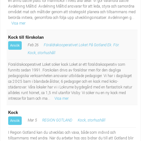
en ännu bättre plats för människor i livets alla delar. Vi gör varandra bättre.
Avdelning Måltid Avdelning Måltid ansvarar för att leda, styra och samordna
området mat och måltider genom att strategiskt planera och tillsammans med
berörda initiera, genomföra och följa upp utvecklingsinsatser. Avdelningen g...
Visa mer
Kock till förskolan
Feb 26
Föräldrakooperativet Loket På Gotland Ek. För.
Ansök
Kock, storhushåll
Föräldrakooperativet Loket söker kock Loket är ett föräldrakooperativ som
funnits sedan 1991. Förskolan drivs av föräldrar men för den dagliga
pedagogiska verksamheten ansvarar utbildade pedagoger. Vi har i dagsläget
ca 20-25 barn i blandade åldrar, 6 pedagoger och en kock med köks-
städansvar. Våra lokaler har vi i Lokrume bygdegård med en fantastisk natur
alldeles runt hörnet, ca 1,5 mil utanför Visby. Vi söker nu en ny kock med
intresse för barn och ma...
Visa mer
Kock
Mar 5
REGION GOTLAND
Kock, storhushåll
Ansök
I Region Gotland kan du utvecklas och växa, både som individ och
tillsammans med andra. När du arbetar hos oss bidrar du till att Gotland blir