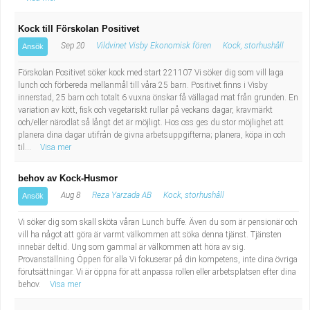
Kock till Förskolan Positivet
Sep 20
Vildvinet Visby Ekonomisk fören
Kock, storhushåll
Ansök
Förskolan Positivet söker kock med start 221107 Vi söker dig som vill laga
lunch och förbereda mellanmål till våra 25 barn. Positivet finns i Visby
innerstad, 25 barn och totalt 6 vuxna önskar få vällagad mat från grunden. En
variation av kött, fisk och vegetariskt rullar på veckans dagar, kravmärkt
och/eller närodlat så långt det är möjligt. Hos oss ges du stor möjlighet att
planera dina dagar utifrån de givna arbetsuppgifterna; planera, köpa in och
til...
Visa mer
behov av Kock-Husmor
Aug 8
Reza Yarzada AB
Kock, storhushåll
Ansök
Vi söker dig som skall sköta våran Lunch buffe. Även du som är pensionär och
vill ha något att göra är varmt välkommen att söka denna tjänst. Tjänsten
innebär deltid. Ung som gammal är välkommen att höra av sig.
Provanställning Öppen för alla Vi fokuserar på din kompetens, inte dina övriga
förutsättningar. Vi är öppna för att anpassa rollen eller arbetsplatsen efter dina
behov.
Visa mer