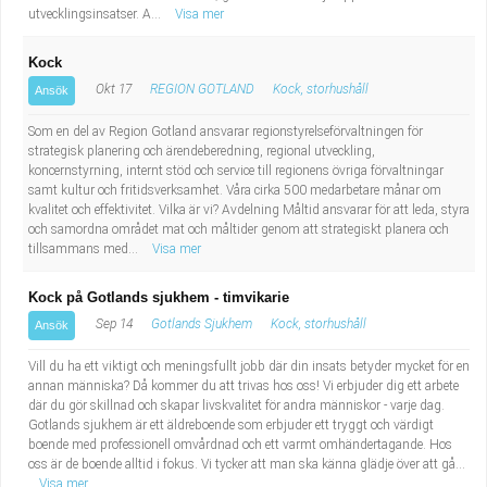
utvecklingsinsatser. A...
Visa mer
Kock
Okt 17
REGION GOTLAND
Kock, storhushåll
Ansök
Som en del av Region Gotland ansvarar regionstyrelseförvaltningen för
strategisk planering och ärendeberedning, regional utveckling,
koncernstyrning, internt stöd och service till regionens övriga förvaltningar
samt kultur och fritidsverksamhet. Våra cirka 500 medarbetare månar om
kvalitet och effektivitet. Vilka är vi? Avdelning Måltid ansvarar för att leda, styra
och samordna området mat och måltider genom att strategiskt planera och
tillsammans med...
Visa mer
Kock på Gotlands sjukhem - timvikarie
Sep 14
Gotlands Sjukhem
Kock, storhushåll
Ansök
Vill du ha ett viktigt och meningsfullt jobb där din insats betyder mycket för en
annan människa? Då kommer du att trivas hos oss! Vi erbjuder dig ett arbete
där du gör skillnad och skapar livskvalitet för andra människor - varje dag.
Gotlands sjukhem är ett äldreboende som erbjuder ett tryggt och värdigt
boende med professionell omvårdnad och ett varmt omhändertagande. Hos
oss är de boende alltid i fokus. Vi tycker att man ska känna glädje över att gå...
Visa mer