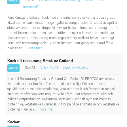
Jan 31
Gotlands Försvarsutbildningsförbund
Kock,
Ansök
storhushåll
Fårö Kursgård söker en kock med erfarenhet som ska kunna jobba i grupp
likväl som ensam. Anställningen gäller säsongsarbete från slutet av april till
slutet av september, ev längre. Vi serverar frukost, lunch och middag i buffé,
främst husmanskost men även trerättersmenyer och andra festmiddagar
förekommer. Kunskap kring matallergier och specialkost krävs. Lön enligt
hotell och restaurangavtalet. Vi är ett litet och glatt gäng och ibland får vi
hjälpas åt ...
Visa mer
Kock till restaurang Smak av Gotland
Dec 28
Lb Karriär AB
Kock, storhushåll
Ansök
Kock till Restaurang Smak av Gotland Om Protos På PROTOS utvecklar vi
livsmedel som är bra för både människa och miljö. För oss är det en
självklarhet att mat ska smaka bra, vara näringsrik och framtagen med så
liten resurspåverkan som möjligt. Vi har fördjupat arbetet inom lokal och
hållbar köttproduktion. Dessutom utvecklar vi ett helt nytt sortiment av
proteinrika, vegetariska livsmedel. Vi tror på både animaliska och vegetariska
proteiner – det är i...
Visa mer
Kockar