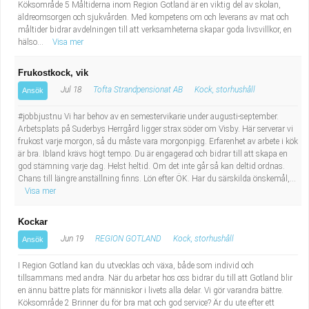
Köksområde 5 Måltiderna inom Region Gotland är en viktig del av skolan,
äldreomsorgen och sjukvården. Med kompetens om och leverans av mat och
måltider bidrar avdelningen till att verksamheterna skapar goda livsvillkor, en
hälso...
Visa mer
Frukostkock, vik
Jul 18
Tofta Strandpensionat AB
Kock, storhushåll
Ansök
#jobbjustnu Vi har behov av en semestervikarie under augusti-september.
Arbetsplats på Suderbys Herrgård ligger strax söder om Visby. Här serverar vi
frukost varje morgon, så du måste vara morgonpigg. Erfarenhet av arbete i kök
är bra. Ibland krävs högt tempo. Du är engagerad och bidrar till att skapa en
god stämning varje dag. Helst heltid. Om det inte går så kan deltid ordnas.
Chans till längre anställning finns. Lön efter ÖK. Har du särskilda önskemål,...
Visa mer
Kockar
Jun 19
REGION GOTLAND
Kock, storhushåll
Ansök
I Region Gotland kan du utvecklas och växa, både som individ och
tillsammans med andra. När du arbetar hos oss bidrar du till att Gotland blir
en ännu bättre plats för människor i livets alla delar. Vi gör varandra bättre.
Köksområde 2 Brinner du för bra mat och god service? Är du ute efter ett