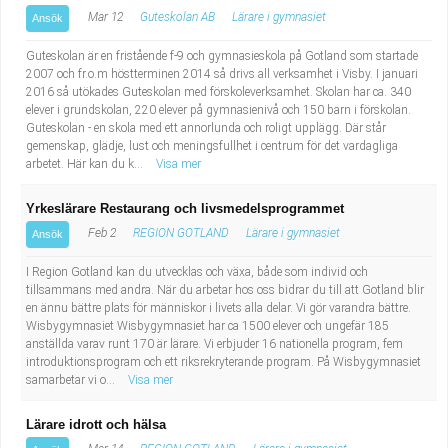
Mar 12
Guteskolan AB
Lärare i gymnasiet
Ansök
Guteskolan är en fristående f-9 och gymnasieskola på Gotland som startade
2007 och fr.o.m höstterminen 2014 så drivs all verksamhet i Visby. I januari
2016 så utökades Guteskolan med förskoleverksamhet. Skolan har ca. 340
elever i grundskolan, 220 elever på gymnasienivå och 150 barn i förskolan.
Guteskolan - en skola med ett annorlunda och roligt upplägg. Där står
gemenskap, glädje, lust och meningsfullhet i centrum för det vardagliga
arbetet. Här kan du k...
Visa mer
Yrkeslärare Restaurang och livsmedelsprogrammet
Feb 2
REGION GOTLAND
Lärare i gymnasiet
Ansök
I Region Gotland kan du utvecklas och växa, både som individ och
tillsammans med andra. När du arbetar hos oss bidrar du till att Gotland blir
en ännu bättre plats för människor i livets alla delar. Vi gör varandra bättre.
Wisbygymnasiet Wisbygymnasiet har ca 1500 elever och ungefär 185
anställda varav runt 170 är lärare. Vi erbjuder 16 nationella program, fem
introduktionsprogram och ett riksrekryterande program. På Wisbygymnasiet
samarbetar vi o...
Visa mer
Lärare idrott och hälsa