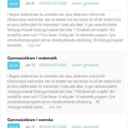
Jan 30
REGION GOTLAND
Lärare i gymnasiet
Ansök
I Region Gotland kan du utvecklas och växa, både som individ och
tillsammans med andra. När du arbetar hos oss bidrar du till att Gotland blir
en ännu bättre plats för människor i livets alla delar. Vi gör varandra bättre.
Wisbygymnasiet Wisbygymnasiet har cirka 1700 elever och ungefär 185
anställda varav runt 170 är lärare. Vi erbjuder 16 nationella program, fyra
introduktionsprogram och en riksrekryterande utbildning. På Wisbygymnasiet
samarbet...
Visa mer
Gymnasielärare i matematik
Jan 10
REGION GOTLAND
Lärare i gymnasiet
Ansök
I Region Gotland kan du utvecklas och växa, både som individ och
tillsammans med andra. När du arbetar hos oss bidrar du till att Gotland blir
en ännu bättre plats för människor i livets alla delar. Vi gör varandra bättre.
Wisbygymnasiet Wisbygymnasiet har cirka 1700 elever och ungefär 185
anställda varav runt 170 är lärare. Vi erbjuder 16 nationella program, fyra
introduktionsprogram och en riksrekryterande utbildning. På
Wisbygymnasiet samar...
Visa mer
Gymnasielärare i svenska
Jan 10
REGION GOTLAND
Lärare i gymnasiet
Ansök