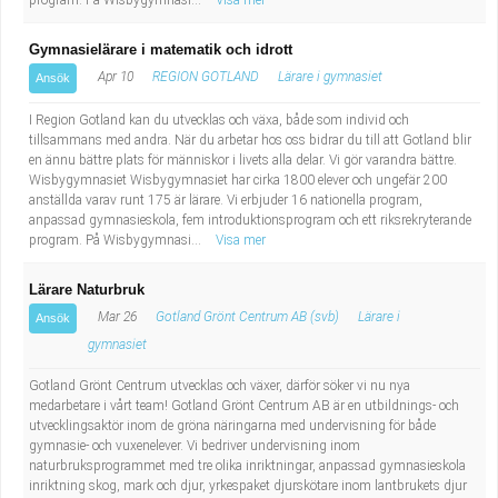
program. På Wisbygymnasi...
Visa mer
Gymnasielärare i matematik och idrott
Apr 10
REGION GOTLAND
Lärare i gymnasiet
Ansök
I Region Gotland kan du utvecklas och växa, både som individ och
tillsammans med andra. När du arbetar hos oss bidrar du till att Gotland blir
en ännu bättre plats för människor i livets alla delar. Vi gör varandra bättre.
Wisbygymnasiet Wisbygymnasiet har cirka 1800 elever och ungefär 200
anställda varav runt 175 är lärare. Vi erbjuder 16 nationella program,
anpassad gymnasieskola, fem introduktionsprogram och ett riksrekryterande
program. På Wisbygymnasi...
Visa mer
Lärare Naturbruk
Mar 26
Gotland Grönt Centrum AB (svb)
Lärare i
Ansök
gymnasiet
Gotland Grönt Centrum utvecklas och växer, därför söker vi nu nya
medarbetare i vårt team! Gotland Grönt Centrum AB är en utbildnings- och
utvecklingsaktör inom de gröna näringarna med undervisning för både
gymnasie- och vuxenelever. Vi bedriver undervisning inom
naturbruksprogrammet med tre olika inriktningar, anpassad gymnasieskola
inriktning skog, mark och djur, yrkespaket djurskötare inom lantbrukets djur