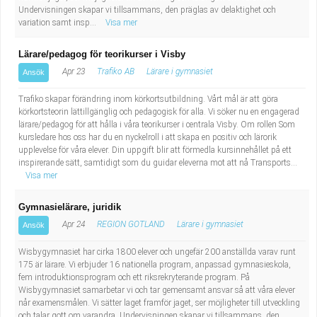
Undervisningen skapar vi tillsammans, den präglas av delaktighet och
variation samt insp...
Visa mer
Lärare/pedagog för teorikurser i Visby
Apr 23
Trafiko AB
Lärare i gymnasiet
Ansök
Trafiko skapar förändring inom körkortsutbildning. Vårt mål är att göra
körkortsteorin lättillgänglig och pedagogisk för alla. Vi söker nu en engagerad
lärare/pedagog för att hålla i våra teorikurser i centrala Visby. Om rollen Som
kursledare hos oss har du en nyckelroll i att skapa en positiv och lärorik
upplevelse för våra elever. Din uppgift blir att förmedla kursinnehållet på ett
inspirerande sätt, samtidigt som du guidar eleverna mot att nå Transports...
Visa mer
Gymnasielärare, juridik
Apr 24
REGION GOTLAND
Lärare i gymnasiet
Ansök
Wisbygymnasiet har cirka 1800 elever och ungefär 200 anställda varav runt
175 är lärare. Vi erbjuder 16 nationella program, anpassad gymnasieskola,
fem introduktionsprogram och ett riksrekryterande program. På
Wisbygymnasiet samarbetar vi och tar gemensamt ansvar så att våra elever
når examensmålen. Vi sätter laget framför jaget, ser möjligheter till utveckling
och talar gott om varandra. Undervisningen skapar vi tillsammans, den