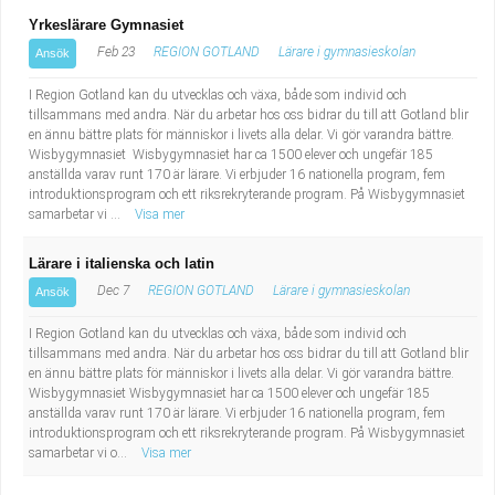
Yrkeslärare Gymnasiet
Feb 23
REGION GOTLAND
Lärare i gymnasieskolan
Ansök
I Region Gotland kan du utvecklas och växa, både som individ och
tillsammans med andra. När du arbetar hos oss bidrar du till att Gotland blir
en ännu bättre plats för människor i livets alla delar. Vi gör varandra bättre.
Wisbygymnasiet Wisbygymnasiet har ca 1500 elever och ungefär 185
anställda varav runt 170 är lärare. Vi erbjuder 16 nationella program, fem
introduktionsprogram och ett riksrekryterande program. På Wisbygymnasiet
samarbetar vi ...
Visa mer
Lärare i italienska och latin
Dec 7
REGION GOTLAND
Lärare i gymnasieskolan
Ansök
I Region Gotland kan du utvecklas och växa, både som individ och
tillsammans med andra. När du arbetar hos oss bidrar du till att Gotland blir
en ännu bättre plats för människor i livets alla delar. Vi gör varandra bättre.
Wisbygymnasiet Wisbygymnasiet har ca 1500 elever och ungefär 185
anställda varav runt 170 är lärare. Vi erbjuder 16 nationella program, fem
introduktionsprogram och ett riksrekryterande program. På Wisbygymnasiet
samarbetar vi o...
Visa mer