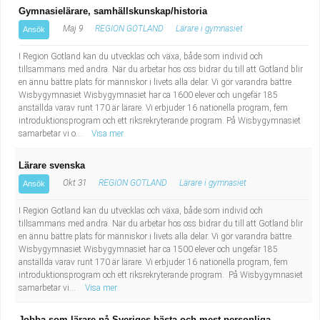
Gymnasielärare, samhällskunskap/historia
Maj 9
REGION GOTLAND
Lärare i gymnasiet
Ansök
I Region Gotland kan du utvecklas och växa, både som individ och
tillsammans med andra. När du arbetar hos oss bidrar du till att Gotland blir
en ännu bättre plats för människor i livets alla delar. Vi gör varandra bättre.
Wisbygymnasiet Wisbygymnasiet har ca 1600 elever och ungefär 185
anställda varav runt 170 är lärare. Vi erbjuder 16 nationella program, fem
introduktionsprogram och ett riksrekryterande program. På Wisbygymnasiet
samarbetar vi o...
Visa mer
Lärare svenska
Okt 31
REGION GOTLAND
Lärare i gymnasiet
Ansök
I Region Gotland kan du utvecklas och växa, både som individ och
tillsammans med andra. När du arbetar hos oss bidrar du till att Gotland blir
en ännu bättre plats för människor i livets alla delar. Vi gör varandra bättre.
Wisbygymnasiet Wisbygymnasiet har ca 1500 elever och ungefär 185
anställda varav runt 170 är lärare. Vi erbjuder 16 nationella program, fem
introduktionsprogram och ett riksrekryterande program. På Wisbygymnasiet
samarbetar vi...
Visa mer
Jobba som lärare på Sveriges bästa och mest personliga