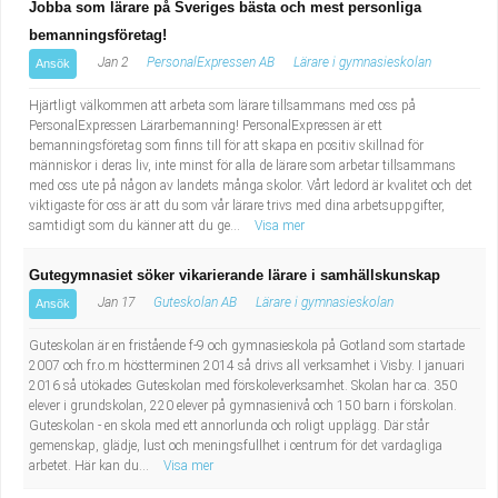
Jobba som lärare på Sveriges bästa och mest personliga
bemanningsföretag!
Jan 2
PersonalExpressen AB
Lärare i gymnasieskolan
Ansök
Hjärtligt välkommen att arbeta som lärare tillsammans med oss på
PersonalExpressen Lärarbemanning! PersonalExpressen är ett
bemanningsföretag som finns till för att skapa en positiv skillnad för
människor i deras liv, inte minst för alla de lärare som arbetar tillsammans
med oss ute på någon av landets många skolor. Vårt ledord är kvalitet och det
viktigaste för oss är att du som vår lärare trivs med dina arbetsuppgifter,
samtidigt som du känner att du ge...
Visa mer
Gutegymnasiet söker vikarierande lärare i samhällskunskap
Jan 17
Guteskolan AB
Lärare i gymnasieskolan
Ansök
Guteskolan är en fristående f-9 och gymnasieskola på Gotland som startade
2007 och fr.o.m höstterminen 2014 så drivs all verksamhet i Visby. I januari
2016 så utökades Guteskolan med förskoleverksamhet. Skolan har ca. 350
elever i grundskolan, 220 elever på gymnasienivå och 150 barn i förskolan.
Guteskolan - en skola med ett annorlunda och roligt upplägg. Där står
gemenskap, glädje, lust och meningsfullhet i centrum för det vardagliga
arbetet. Här kan du...
Visa mer