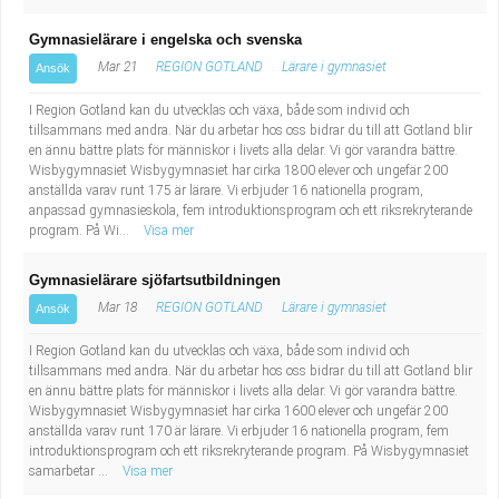
Gymnasielärare i engelska och svenska
Mar 21
REGION GOTLAND
Lärare i gymnasiet
Ansök
I Region Gotland kan du utvecklas och växa, både som individ och
tillsammans med andra. När du arbetar hos oss bidrar du till att Gotland blir
en ännu bättre plats för människor i livets alla delar. Vi gör varandra bättre.
Wisbygymnasiet Wisbygymnasiet har cirka 1800 elever och ungefär 200
anställda varav runt 175 är lärare. Vi erbjuder 16 nationella program,
anpassad gymnasieskola, fem introduktionsprogram och ett riksrekryterande
program. På Wi...
Visa mer
Gymnasielärare sjöfartsutbildningen
Mar 18
REGION GOTLAND
Lärare i gymnasiet
Ansök
I Region Gotland kan du utvecklas och växa, både som individ och
tillsammans med andra. När du arbetar hos oss bidrar du till att Gotland blir
en ännu bättre plats för människor i livets alla delar. Vi gör varandra bättre.
Wisbygymnasiet Wisbygymnasiet har cirka 1600 elever och ungefär 200
anställda varav runt 170 är lärare. Vi erbjuder 16 nationella program, fem
introduktionsprogram och ett riksrekryterande program. På Wisbygymnasiet
samarbetar ...
Visa mer