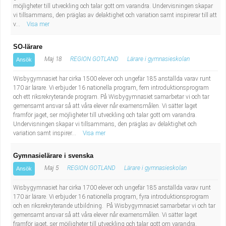
Fastighetsskötare
Socialt arbete
möjligheter till utveckling och talar gott om varandra. Undervisningen skapar
vi tillsammans, den präglas av delaktighet och variation samt inspirerar till att
v...
Visa mer
Informatör/Kommunikatör
Säkerhetsarbete
SO-lärare
Brevbärare
Tekniskt arbete
Maj 18
REGION GOTLAND
Lärare i gymnasieskolan
Ansök
Sjuksköterska, grundutbildad
Wisbygymnasiet har cirka 1500 elever och ungefär 185 anställda varav runt
Transport
170 är lärare. Vi erbjuder 16 nationella program, fem introduktionsprogram
och ett riksrekryterande program. På Wisbygymnasiet samarbetar vi och tar
Kock, storhushåll
gemensamt ansvar så att våra elever når examensmålen. Vi sätter laget
framför jaget, ser möjligheter till utveckling och talar gott om varandra.
Undervisningen skapar vi tillsammans, den präglas av delaktighet och
Undersköterska, vård- o specialavd. o mottagning
variation samt inspirer...
Visa mer
Bibliotekarie
Gymnasielärare i svenska
Maj 5
REGION GOTLAND
Lärare i gymnasieskolan
Ansök
Administrativ assistent
Wisbygymnasiet har cirka 1700 elever och ungefär 185 anställda varav runt
170 är lärare. Vi erbjuder 16 nationella program, fyra introduktionsprogram
Lärare i gymnasiet
och en riksrekryterande utbildning. På Wisbygymnasiet samarbetar vi och tar
gemensamt ansvar så att våra elever når examensmålen. Vi sätter laget
framför jaget, ser möjligheter till utveckling och talar gott om varandra.