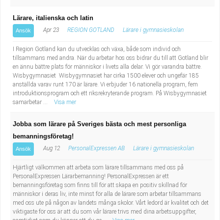
Lärare, italienska och latin
Apr 23
REGION GOTLAND
Lärare i gymnasieskolan
Ansök
I Region Gotland kan du utvecklas och växa, både som individ och
tillsammans med andra. När du arbetar hos oss bidrar du till att Gotland blir
en ännu bättre plats för människor i livets alla delar. Vi gör varandra bättre.
Wisbygymnasiet Wisbygymnasiet har cirka 1500 elever och ungefär 185
anställda varav runt 170 är lärare. Vi erbjuder 16 nationella program, fem
introduktionsprogram och ett riksrekryterande program. På Wisbygymnasiet
samarbetar ...
Visa mer
Jobba som lärare på Sveriges bästa och mest personliga
bemanningsföretag!
Aug 12
PersonalExpressen AB
Lärare i gymnasieskolan
Ansök
Hjärtligt välkommen att arbeta som lärare tillsammans med oss på
PersonalExpressen Lärarbemanning! PersonalExpressen är ett
bemanningsföretag som finns till för att skapa en positiv skillnad för
människor i deras liv, inte minst för alla de lärare som arbetar tillsammans
med oss ute på någon av landets många skolor. Vårt ledord är kvalitet och det
viktigaste för oss är att du som vår lärare trivs med dina arbetsuppgifter,