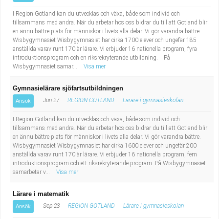
I Region Gotland kan du utvecklas och växa, både som individ och
tillsammans med andra. När du arbetar hos oss bidrar du till att Gotland blir
en ännu bättre plats för människor i livets alla delar. Vi gör varandra bättre.
Wisbygymnasiet Wisbygymnasiet har cirka 1700 elever och ungefär 185
anställda varav runt 170 är lärare. Vi erbjuder 16 nationella program, fyra
introduktionsprogram och en riksrekryterande utbildning. På
Wisbygymnasiet samar...
Visa mer
Gymnasielärare sjöfartsutbildningen
Jun 27
REGION GOTLAND
Lärare i gymnasieskolan
Ansök
I Region Gotland kan du utvecklas och växa, både som individ och
tillsammans med andra. När du arbetar hos oss bidrar du till att Gotland blir
en ännu bättre plats för människor i livets alla delar. Vi gör varandra bättre.
Wisbygymnasiet Wisbygymnasiet har cirka 1600 elever och ungefär 200
anställda varav runt 170 är lärare. Vi erbjuder 16 nationella program, fem
introduktionsprogram och ett riksrekryterande program. På Wisbygymnasiet
samarbetar v...
Visa mer
Lärare i matematik
Sep 23
REGION GOTLAND
Lärare i gymnasieskolan
Ansök