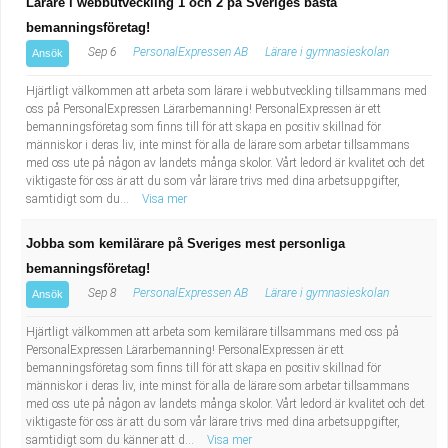
Lärare i webbutveckling 1 och 2 på Sveriges bästa
bemanningsföretag!
Sep 6
PersonalExpressen AB
Lärare i gymnasieskolan
Ansök
Hjärtligt välkommen att arbeta som lärare i webbutveckling tillsammans med
oss på PersonalExpressen Lärarbemanning! PersonalExpressen är ett
bemanningsföretag som finns till för att skapa en positiv skillnad för
människor i deras liv, inte minst för alla de lärare som arbetar tillsammans
med oss ute på någon av landets många skolor. Vårt ledord är kvalitet och det
viktigaste för oss är att du som vår lärare trivs med dina arbetsuppgifter,
samtidigt som du...
Visa mer
Jobba som kemilärare på Sveriges mest personliga
bemanningsföretag!
Sep 8
PersonalExpressen AB
Lärare i gymnasieskolan
Ansök
Hjärtligt välkommen att arbeta som kemilärare tillsammans med oss på
PersonalExpressen Lärarbemanning! PersonalExpressen är ett
bemanningsföretag som finns till för att skapa en positiv skillnad för
människor i deras liv, inte minst för alla de lärare som arbetar tillsammans
med oss ute på någon av landets många skolor. Vårt ledord är kvalitet och det
viktigaste för oss är att du som vår lärare trivs med dina arbetsuppgifter,
samtidigt som du känner att d...
Visa mer