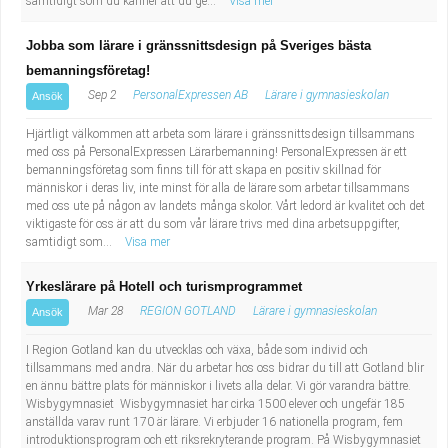
samtidigt som du känner att du ge...
Visa mer
Jobba som lärare i gränssnittsdesign på Sveriges bästa
bemanningsföretag!
Sep 2
PersonalExpressen AB
Lärare i gymnasieskolan
Ansök
Hjärtligt välkommen att arbeta som lärare i gränssnittsdesign tillsammans
med oss på PersonalExpressen Lärarbemanning! PersonalExpressen är ett
bemanningsföretag som finns till för att skapa en positiv skillnad för
människor i deras liv, inte minst för alla de lärare som arbetar tillsammans
med oss ute på någon av landets många skolor. Vårt ledord är kvalitet och det
viktigaste för oss är att du som vår lärare trivs med dina arbetsuppgifter,
samtidigt som...
Visa mer
Yrkeslärare på Hotell och turismprogrammet
Mar 28
REGION GOTLAND
Lärare i gymnasieskolan
Ansök
I Region Gotland kan du utvecklas och växa, både som individ och
tillsammans med andra. När du arbetar hos oss bidrar du till att Gotland blir
en ännu bättre plats för människor i livets alla delar. Vi gör varandra bättre.
Wisbygymnasiet Wisbygymnasiet har cirka 1500 elever och ungefär 185
anställda varav runt 170 är lärare. Vi erbjuder 16 nationella program, fem
introduktionsprogram och ett riksrekryterande program. På Wisbygymnasiet