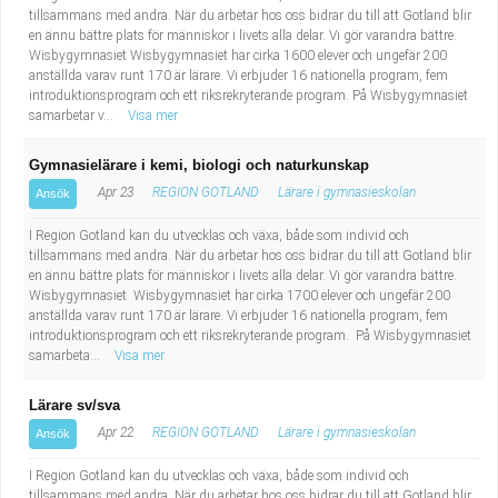
tillsammans med andra. När du arbetar hos oss bidrar du till att Gotland blir
en ännu bättre plats för människor i livets alla delar. Vi gör varandra bättre.
Wisbygymnasiet Wisbygymnasiet har cirka 1600 elever och ungefär 200
anställda varav runt 170 är lärare. Vi erbjuder 16 nationella program, fem
introduktionsprogram och ett riksrekryterande program. På Wisbygymnasiet
samarbetar v...
Visa mer
Gymnasielärare i kemi, biologi och naturkunskap
Apr 23
REGION GOTLAND
Lärare i gymnasieskolan
Ansök
I Region Gotland kan du utvecklas och växa, både som individ och
tillsammans med andra. När du arbetar hos oss bidrar du till att Gotland blir
en ännu bättre plats för människor i livets alla delar. Vi gör varandra bättre.
Wisbygymnasiet Wisbygymnasiet har cirka 1700 elever och ungefär 200
anställda varav runt 170 är lärare. Vi erbjuder 16 nationella program, fem
introduktionsprogram och ett riksrekryterande program. På Wisbygymnasiet
samarbeta...
Visa mer
Lärare sv/sva
Apr 22
REGION GOTLAND
Lärare i gymnasieskolan
Ansök
I Region Gotland kan du utvecklas och växa, både som individ och
tillsammans med andra. När du arbetar hos oss bidrar du till att Gotland blir