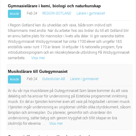
Gymnasielärare i kemi, biologi och naturkunskap
Feb 24
REGION GOTLAND
Lärare i gymnasiet
Ansök
I Region Gotland kan du utvecklas och växa, både som individ och
tillsammans med andra. När du arbetar hos oss bidrar du till att Gotland blir
en ännu bättre plats för människor i livets alla delar. Vi gör varandra bättre.
Wisbygymnasiet Wisbygymnasiet har cirka 1700 elever och ungefär 185
anställda varav runt 170 är lärare. Vi erbjuder 16 nationella program, fyra
introduktionsprogram och en riksrekryterande utbildning På Wisbygymnasiet
samarbeta...
Visa mer
Musikslärare till Gutegymnasiet
Feb 24
Guteskolan AB
Lärare i gymnasiet
Ansök
Är du vår nya musiklärare på Gutegymnasiet Som lärare kommer du att vara
delaktig och ha ansvar för undervisning på Estetiska programmet inriktning
musik. En del av tjänsten kommer även att vara på högstadiet i ämnen musik.
I tjänsten ingår undervisning av ungdomar utifrån olika styrdokument, såsom
läroplan och ämnesplan. Du planerar, genomför och utvärderar din
undervisning, sätter betyg och genom trygghet och tillit skapar en bra
skolmiljö för eleverna. ...
Visa mer