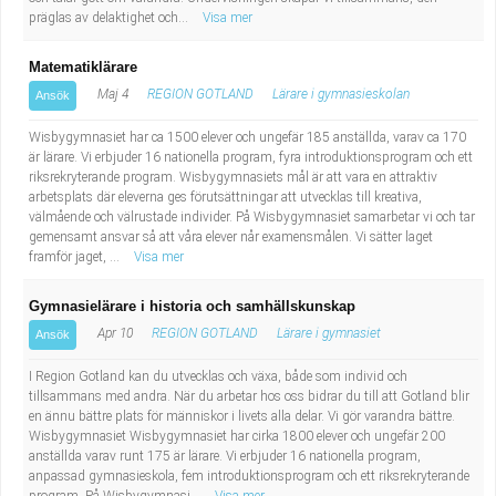
präglas av delaktighet och...
Visa mer
Matematiklärare
Maj 4
REGION GOTLAND
Lärare i gymnasieskolan
Ansök
Wisbygymnasiet har ca 1500 elever och ungefär 185 anställda, varav ca 170
är lärare. Vi erbjuder 16 nationella program, fyra introduktionsprogram och ett
riksrekryterande program. Wisbygymnasiets mål är att vara en attraktiv
arbetsplats där eleverna ges förutsättningar att utvecklas till kreativa,
välmående och välrustade individer. På Wisbygymnasiet samarbetar vi och tar
gemensamt ansvar så att våra elever når examensmålen. Vi sätter laget
framför jaget, ...
Visa mer
Gymnasielärare i historia och samhällskunskap
Apr 10
REGION GOTLAND
Lärare i gymnasiet
Ansök
I Region Gotland kan du utvecklas och växa, både som individ och
tillsammans med andra. När du arbetar hos oss bidrar du till att Gotland blir
en ännu bättre plats för människor i livets alla delar. Vi gör varandra bättre.
Wisbygymnasiet Wisbygymnasiet har cirka 1800 elever och ungefär 200
anställda varav runt 175 är lärare. Vi erbjuder 16 nationella program,
anpassad gymnasieskola, fem introduktionsprogram och ett riksrekryterande