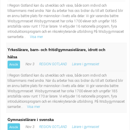
I Region Gotland kan du utvecklas och växa, både som individ och
tillsammans med andra. När du arbetar hos oss bidrar du till att Gotland blir
en ännu bättre plats för människor i livets alla delar. Vi gör varandra bättre.
Wisbygymnasiet Wisbygymnasiet har cirka 1700 elever och ungefär 185
anställda varav runt 170 är lärare. Vi erbjuder 16 nationella program, fyra
introduktionsprogram och en riksrekryterande utbildning På Wisbygymnasiet
samarbeta...
Visa mer
Yrkeslärare, barn- och fritid/gymnasielärare, idrott och
hälsa
Nov 3
REGION GOTLAND
Lärare i gymnasiet
Ansök
I Region Gotland kan du utvecklas och växa, både som individ och
tillsammans med andra. När du arbetar hos oss bidrar du till att Gotland blir
en ännu bättre plats för människor i livets alla delar. Vi gör varandra bättre.
Wisbygymnasiet Wisbygymnasiet har cirka 1700 elever och ungefär 185
anställda varav runt 170 är lärare. Vi erbjuder 16 nationella program, fyra
introduktionsprogram och en riksrekryterande utbildning. På Wisbygymnasiet
samarbe...
Visa mer
Gymnasielärare i svenska
Nov 3
REGION GOTLAND
Lärare i gymnasiet
Ansök