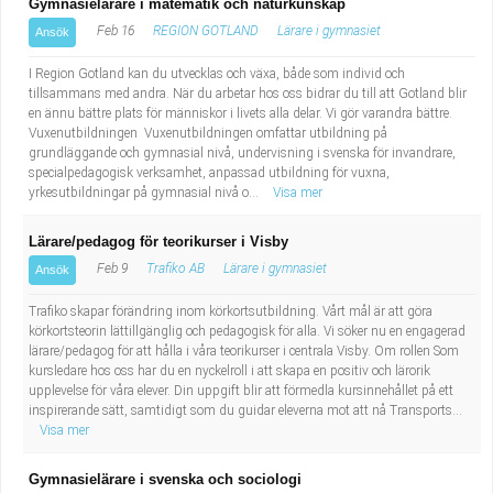
Gymnasielärare i matematik och naturkunskap
Feb 16
REGION GOTLAND
Lärare i gymnasiet
Ansök
I Region Gotland kan du utvecklas och växa, både som individ och
tillsammans med andra. När du arbetar hos oss bidrar du till att Gotland blir
en ännu bättre plats för människor i livets alla delar. Vi gör varandra bättre.
Vuxenutbildningen Vuxenutbildningen omfattar utbildning på
grundläggande och gymnasial nivå, undervisning i svenska för invandrare,
specialpedagogisk verksamhet, anpassad utbildning för vuxna,
yrkesutbildningar på gymnasial nivå o...
Visa mer
Lärare/pedagog för teorikurser i Visby
Feb 9
Trafiko AB
Lärare i gymnasiet
Ansök
Trafiko skapar förändring inom körkortsutbildning. Vårt mål är att göra
körkortsteorin lättillgänglig och pedagogisk för alla. Vi söker nu en engagerad
lärare/pedagog för att hålla i våra teorikurser i centrala Visby. Om rollen Som
kursledare hos oss har du en nyckelroll i att skapa en positiv och lärorik
upplevelse för våra elever. Din uppgift blir att förmedla kursinnehållet på ett
inspirerande sätt, samtidigt som du guidar eleverna mot att nå Transports...
Visa mer
Gymnasielärare i svenska och sociologi