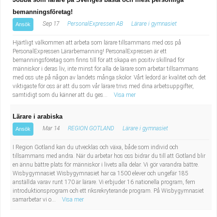
bemanningsföretag!
Sep 17
PersonalExpressen AB
Lärare i gymnasiet
Ansök
Hjärtligt välkommen att arbeta som lärare tillsammans med oss på
PersonalExpressen Lärarbemanning! PersonalExpressen är ett
bemanningsföretag som finns till för att skapa en positiv skillnad för
människor i deras liv, inte minst för alla de lärare som arbetar tillsammans
med oss ute på någon av landets många skolor. Vårt ledord är kvalitet och det
viktigaste för oss är att du som vår lärare trivs med dina arbetsuppgifter,
samtidigt som du känner att du ges...
Visa mer
Lärare i arabiska
Mar 14
REGION GOTLAND
Lärare i gymnasiet
Ansök
I Region Gotland kan du utvecklas och växa, både som individ och
tillsammans med andra. När du arbetar hos oss bidrar du till att Gotland blir
en ännu bättre plats för människor i livets alla delar. Vi gör varandra bättre.
Wisbygymnasiet Wisbygymnasiet har ca 1500 elever och ungefär 185
anställda varav runt 170 är lärare. Vi erbjuder 16 nationella program, fem
introduktionsprogram och ett riksrekryterande program. På Wisbygymnasiet
samarbetar vi o...
Visa mer