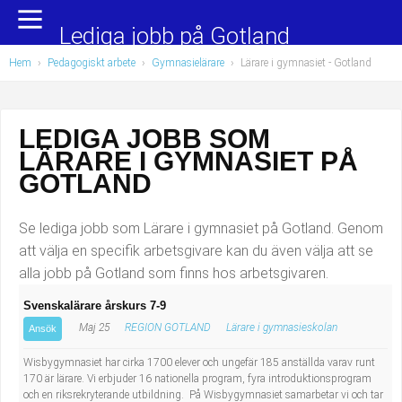
Yrkesområden
Populära jobb
Lediga jobb på Gotland
Hem
›
Pedagogiskt arbete
›
Gymnasielärare
›
Lärare i gymnasiet
- Gotland
Administration, ekonomi, juridik
Undersköterska, hemtjänst och äldreboende
Bygg och anläggning
Städare/Lokalvårdare
LEDIGA JOBB SOM
LÄRARE I GYMNASIET PÅ
Chefer och verksamhetsledare
Barnskötare
GOTLAND
Data/IT
Lärare i förskola/Förskollärare
Se lediga jobb som Lärare i gymnasiet på Gotland. Genom
Försäljning, inköp, marknadsföring
Lagerarbetare
att välja en specifik arbetsgivare kan du även välja att se
alla jobb på Gotland som finns hos arbetsgivaren.
Hantverksyrken
Bussförare/Busschaufför
Svenskalärare årskurs 7-9
Maj 25
REGION GOTLAND
Lärare i gymnasieskolan
Hotell, restaurang, storhushåll
Elevassistent
Ansök
Wisbygymnasiet har cirka 1700 elever och ungefär 185 anställda varav runt
Hälso- och sjukvård
Personlig assistent
170 är lärare. Vi erbjuder 16 nationella program, fyra introduktionsprogram
och en riksrekryterande utbildning. På Wisbygymnasiet samarbetar vi och tar