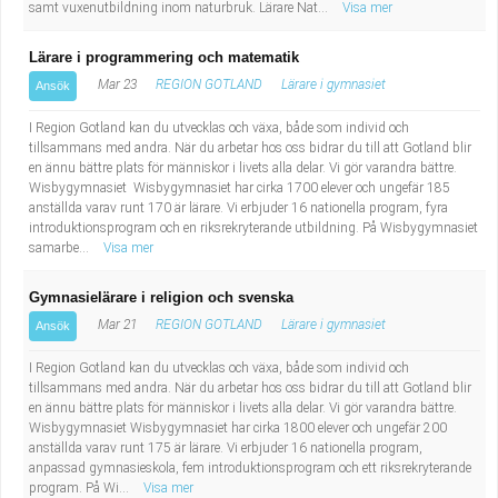
samt vuxenutbildning inom naturbruk. Lärare Nat...
Visa mer
Lärare i programmering och matematik
Mar 23
REGION GOTLAND
Lärare i gymnasiet
Ansök
I Region Gotland kan du utvecklas och växa, både som individ och
tillsammans med andra. När du arbetar hos oss bidrar du till att Gotland blir
en ännu bättre plats för människor i livets alla delar. Vi gör varandra bättre.
Wisbygymnasiet Wisbygymnasiet har cirka 1700 elever och ungefär 185
anställda varav runt 170 är lärare. Vi erbjuder 16 nationella program, fyra
introduktionsprogram och en riksrekryterande utbildning. På Wisbygymnasiet
samarbe...
Visa mer
Gymnasielärare i religion och svenska
Mar 21
REGION GOTLAND
Lärare i gymnasiet
Ansök
I Region Gotland kan du utvecklas och växa, både som individ och
tillsammans med andra. När du arbetar hos oss bidrar du till att Gotland blir
en ännu bättre plats för människor i livets alla delar. Vi gör varandra bättre.
Wisbygymnasiet Wisbygymnasiet har cirka 1800 elever och ungefär 200
anställda varav runt 175 är lärare. Vi erbjuder 16 nationella program,
anpassad gymnasieskola, fem introduktionsprogram och ett riksrekryterande
program. På Wi...
Visa mer