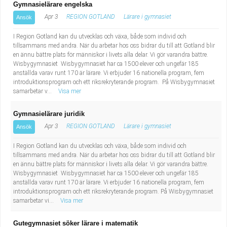
Gymnasielärare engelska
Apr 3
REGION GOTLAND
Lärare i gymnasiet
Ansök
I Region Gotland kan du utvecklas och växa, både som individ och
tillsammans med andra. När du arbetar hos oss bidrar du till att Gotland blir
en ännu bättre plats för människor i livets alla delar. Vi gör varandra bättre.
Wisbygymnasiet Wisbygymnasiet har ca 1500 elever och ungefär 185
anställda varav runt 170 är lärare. Vi erbjuder 16 nationella program, fem
introduktionsprogram och ett riksrekryterande program. På Wisbygymnasiet
samarbetar v...
Visa mer
Gymnasielärare juridik
Apr 3
REGION GOTLAND
Lärare i gymnasiet
Ansök
I Region Gotland kan du utvecklas och växa, både som individ och
tillsammans med andra. När du arbetar hos oss bidrar du till att Gotland blir
en ännu bättre plats för människor i livets alla delar. Vi gör varandra bättre.
Wisbygymnasiet Wisbygymnasiet har ca 1500 elever och ungefär 185
anställda varav runt 170 är lärare. Vi erbjuder 16 nationella program, fem
introduktionsprogram och ett riksrekryterande program. På Wisbygymnasiet
samarbetar vi...
Visa mer
Gutegymnasiet söker lärare i matematik