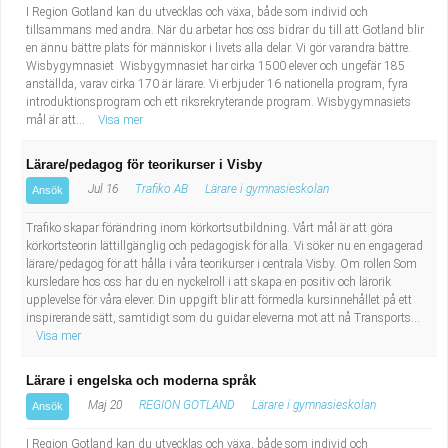
I Region Gotland kan du utvecklas och växa, både som individ och
tillsammans med andra. När du arbetar hos oss bidrar du till att Gotland blir
en ännu bättre plats för människor i livets alla delar. Vi gör varandra bättre.
Wisbygymnasiet Wisbygymnasiet har cirka 1500 elever och ungefär 185
anställda, varav cirka 170 är lärare. Vi erbjuder 16 nationella program, fyra
introduktionsprogram och ett riksrekryterande program. Wisbygymnasiets
mål är att...
Visa mer
Lärare/pedagog för teorikurser i Visby
Jul 16
Trafiko AB
Lärare i gymnasieskolan
Ansök
Trafiko skapar förändring inom körkortsutbildning. Vårt mål är att göra
körkortsteorin lättillgänglig och pedagogisk för alla. Vi söker nu en engagerad
lärare/pedagog för att hålla i våra teorikurser i centrala Visby. Om rollen Som
kursledare hos oss har du en nyckelroll i att skapa en positiv och lärorik
upplevelse för våra elever. Din uppgift blir att förmedla kursinnehållet på ett
inspirerande sätt, samtidigt som du guidar eleverna mot att nå Transports...
Visa mer
Lärare i engelska och moderna språk
Maj 20
REGION GOTLAND
Lärare i gymnasieskolan
Ansök
I Region Gotland kan du utvecklas och växa, både som individ och