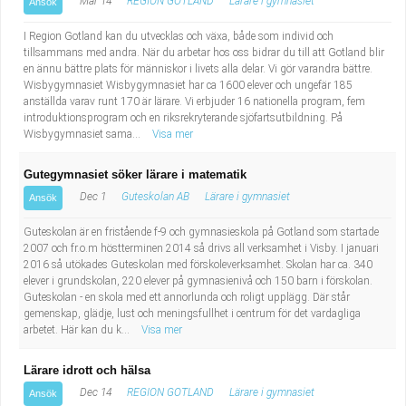
Mar 14
REGION GOTLAND
Lärare i gymnasiet
Ansök
I Region Gotland kan du utvecklas och växa, både som individ och
tillsammans med andra. När du arbetar hos oss bidrar du till att Gotland blir
en ännu bättre plats för människor i livets alla delar. Vi gör varandra bättre.
Wisbygymnasiet Wisbygymnasiet har ca 1600 elever och ungefär 185
anställda varav runt 170 är lärare. Vi erbjuder 16 nationella program, fem
introduktionsprogram och en riksrekryterande sjöfartsutbildning. På
Wisbygymnasiet sama...
Visa mer
Gutegymnasiet söker lärare i matematik
Dec 1
Guteskolan AB
Lärare i gymnasiet
Ansök
Guteskolan är en fristående f-9 och gymnasieskola på Gotland som startade
2007 och fr.o.m höstterminen 2014 så drivs all verksamhet i Visby. I januari
2016 så utökades Guteskolan med förskoleverksamhet. Skolan har ca. 340
elever i grundskolan, 220 elever på gymnasienivå och 150 barn i förskolan.
Guteskolan - en skola med ett annorlunda och roligt upplägg. Där står
gemenskap, glädje, lust och meningsfullhet i centrum för det vardagliga
arbetet. Här kan du k...
Visa mer
Lärare idrott och hälsa
Dec 14
REGION GOTLAND
Lärare i gymnasiet
Ansök