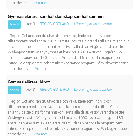
samarbetar ...
Visa mer
Gymnasielärare, samhällskunskap/samhällsämnen
Apr 3
REGION GOTLAND
Lärare i gymnasieskolan
Ansök
I Region Gotland kan du utvecklas och växa, både som individ och
tillsammans med andra. När du arbetar hos oss bidrar du till att Gotland blir
en ännu bättre plats för människor i livets alla delar. Vi gör varandra bättre.
Wisbygymnasiet Wisbygymnasiet har cirka 1600 elever och ungefär 185
anställda varav runt 170 är lärare. Vi erbjuder 16 nationella program, fem
introduktionsprogram och ett riksrekryterande program. På Wisbygymnasiet
samarbetar v...
Visa mer
Gymnasielärare, idrott
Apr 3
REGION GOTLAND
Lärare i gymnasieskolan
Ansök
I Region Gotland kan du utvecklas och växa, både som individ och
tillsammans med andra. När du arbetar hos oss bidrar du till att Gotland blir
en ännu bättre plats för människor i livets alla delar. Vi gör varandra bättre.
Wisbygymnasiet Wisbygymnasiet har cirka 1600 elever och ungefär 185
anställda varav runt 170 är lärare. Vi erbjuder 16 nationella program, fem
introduktionsprogram och ett riksrekryterande program. På Wisbygymnasiet
samarbetar ...
Visa mer