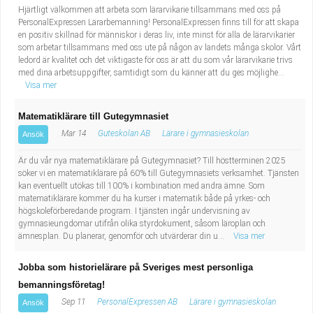
Hjärtligt välkommen att arbeta som lärarvikarie tillsammans med oss på
PersonalExpressen Lärarbemanning! PersonalExpressen finns till för att skapa
en positiv skillnad för människor i deras liv, inte minst för alla de lärarvikarier
som arbetar tillsammans med oss ute på någon av landets många skolor. Vårt
ledord är kvalitet och det viktigaste för oss är att du som vår lärarvikarie trivs
med dina arbetsuppgifter, samtidigt som du känner att du ges möjlighe...
Visa mer
Matematiklärare till Gutegymnasiet
Mar 14
Guteskolan AB
Lärare i gymnasieskolan
Ansök
Är du vår nya matematiklärare på Gutegymnasiet? Till höstterminen 2025
söker vi en matematiklärare på 60% till Gutegymnasiets verksamhet. Tjänsten
kan eventuellt utökas till 100% i kombination med andra ämne. Som
matematiklärare kommer du ha kurser i matematik både på yrkes- och
högskoleförberedande program. I tjänsten ingår undervisning av
gymnasieungdomar utifrån olika styrdokument, såsom läroplan och
ämnesplan. Du planerar, genomför och utvärderar din u...
Visa mer
Jobba som historielärare på Sveriges mest personliga
bemanningsföretag!
Sep 11
PersonalExpressen AB
Lärare i gymnasieskolan
Ansök