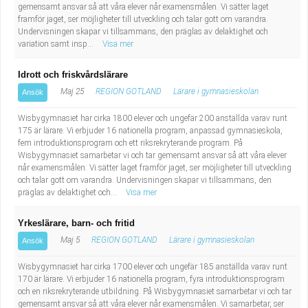
gemensamt ansvar så att våra elever når examensmålen. Vi sätter laget
Industriell tillverkning
Behandlingsassistent/Socialpedagog
framför jaget, ser möjligheter till utveckling och talar gott om varandra.
Undervisningen skapar vi tillsammans, den präglas av delaktighet och
variation samt insp...
Visa mer
Installation, drift, underhåll
Tandsköterska
Idrott och friskvårdslärare
Kropps- och skönhetsvård
Budbilsförare
Maj 25
REGION GOTLAND
Lärare i gymnasieskolan
Ansök
Kultur, media, design
Tidningsbud/Tidningsdistributör
Wisbygymnasiet har cirka 1800 elever och ungefär 200 anställda varav runt
175 är lärare. Vi erbjuder 16 nationella program, anpassad gymnasieskola,
fem introduktionsprogram och ett riksrekryterande program. På
Militärt arbete
Lärare i fritidshem/Fritidspedagog
Wisbygymnasiet samarbetar vi och tar gemensamt ansvar så att våra elever
når examensmålen. Vi sätter laget framför jaget, ser möjligheter till utveckling
Naturbruk
Taxiförare/Taxichaufför
och talar gott om varandra. Undervisningen skapar vi tillsammans, den
präglas av delaktighet och...
Visa mer
Naturvetenskapligt arbete
Läkarsekreterare/Vårdadmin/Medicinsk
Yrkeslärare, barn- och fritid
Maj 5
REGION GOTLAND
Lärare i gymnasieskolan
Ansök
sekreterare
Pedagogiskt arbete
Wisbygymnasiet har cirka 1700 elever och ungefär 185 anställda varav runt
170 är lärare. Vi erbjuder 16 nationella program, fyra introduktionsprogram
Lastbilsförare m.fl.
Sanering och renhållning
och en riksrekryterande utbildning. På Wisbygymnasiet samarbetar vi och tar
gemensamt ansvar så att våra elever når examensmålen. Vi samarbetar, ser