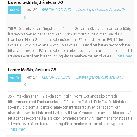
Lärare, textilslöjd årskurs 3-9
Apr 24
REGION GOTLAND
Lärare i grundskolan, årskurs 7-
Ansök
9
Till Fårösundsskolan längst upp på norra Gotland söker vi dig som är behörig
lärare och söker en tjänst som kan utvecklas över tid i takt med livet du vill
leva. Inom Norra Gotlands skolområde finns Fårösundsskolan F-9, Lärbro
skola F-6, Solklintskolan F-9 och Fole skola F-6. Området har en rektor och två
biträdande rektorer. På alla skolor i området arbetar vi tillsammans för att se till
att våra elever får en bra utbildning där samarbete mellan olika ele...
Visa mer
Lärare Ma/No, årskurs 7-9
Apr 24
REGION GOTLAND
Lärare i grundskolan, årskurs 7-
Ansök
9
Solklintskolan är en F-9 skola som ingår i Norra Gotlands skolområde
tillsammans med Fårösundskolan F-9, Lärbro F-6 och Fole F-6. Solklintskolan
söker nu dig som är behörig lärare och intresserad av en tjänst som kan
utvecklas över tid i takt med livet du vill leva. Området leds av en rektor och två
biträdande rektorer. På alla skolor i området arbetar vi tillsammans för att se till
att våra elever får en bra utbildning där samarbete mellan olika elevgrupp...
Visa mer