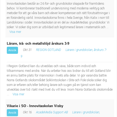
Innovitaskolan består av 26 för- och grundskolor skapade för framtidens
behov. Vi kombinerar traditionell undervisning med moderna verktyg och
metoder för att ge våra barn och elever kompetenser och rätt förutsättningar i
en föränderlig värld. Innovitaskolorna finns i hela Sverige, från Kalix i norr till
Landskrona i söder. Innovitaskolan är en del av AcadeMedias grundskolor. Vi
söker: Vi söker dig som är utbildad och legitimerad lärare i matematik och ...
Visa mer
Lärare, trä- och metallslöjd årskurs 3-9
Okt 31
REGION GOTLAND
Lärare i grundskolan, årskurs 7-
Ansök
9
I Region Gotland kan du utvecklas och växa, både som individ och
tillsammans med andra. När du arbetar hos oss bidrar du till att Gotland blir
en ännu bättre plats för människor i livets alla delar. Vi gör varandra bättre.
Norra Gotlands skolområdet Solklintsskolan i Slite och Fole skola söker dig
som är erfaren och/eller behörig lärare och sugen på en tjänst som kan
utvecklas över tid i takt med livet du vill leva. Inom Norra Gotlands skolområde
...
Visa mer
Vikarie i SO - Innovitaskolan Visby
Okt 16
AcadeMedia Support AB
Lärare i grundskolan,
Ansök