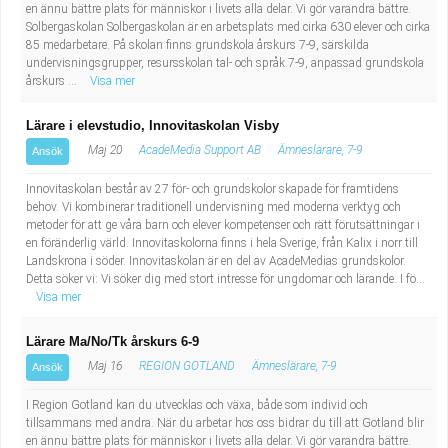
en ännu bättre plats för människor i livets alla delar. Vi gör varandra bättre.
Solbergaskolan Solbergaskolan är en arbetsplats med cirka 630 elever och cirka
85 medarbetare. På skolan finns grundskola årskurs 7-9, särskilda
undervisningsgrupper, resursskolan tal- och språk 7-9, anpassad grundskola
årskurs ...
Visa mer
Lärare i elevstudio, Innovitaskolan Visby
Maj 20
AcadeMedia Support AB
Ämneslärare, 7-9
Ansök
Innovitaskolan består av 27 för- och grundskolor skapade för framtidens
behov. Vi kombinerar traditionell undervisning med moderna verktyg och
metoder för att ge våra barn och elever kompetenser och rätt förutsättningar i
en föränderlig värld. Innovitaskolorna finns i hela Sverige, från Kalix i norr till
Landskrona i söder. Innovitaskolan är en del av AcadeMedias grundskolor.
Detta söker vi: Vi söker dig med stort intresse för ungdomar och lärande. I fö...
Visa mer
Lärare Ma/No/Tk årskurs 6-9
Maj 16
REGION GOTLAND
Ämneslärare, 7-9
Ansök
I Region Gotland kan du utvecklas och växa, både som individ och
tillsammans med andra. När du arbetar hos oss bidrar du till att Gotland blir
en ännu bättre plats för människor i livets alla delar. Vi gör varandra bättre.