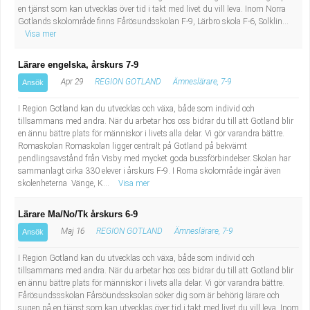
en tjänst som kan utvecklas över tid i takt med livet du vill leva. Inom Norra
Gotlands skolområde finns Fårösundsskolan F-9, Lärbro skola F-6, Solklin...
Visa mer
Lärare engelska, årskurs 7-9
Apr 29
REGION GOTLAND
Ämneslärare, 7-9
Ansök
I Region Gotland kan du utvecklas och växa, både som individ och
tillsammans med andra. När du arbetar hos oss bidrar du till att Gotland blir
en ännu bättre plats för människor i livets alla delar. Vi gör varandra bättre.
Romaskolan Romaskolan ligger centralt på Gotland på bekvämt
pendlingsavstånd från Visby med mycket goda bussförbindelser. Skolan har
sammanlagt cirka 330 elever i årskurs F-9. I Roma skolområde ingår även
skolenheterna Vänge, K...
Visa mer
Lärare Ma/No/Tk årskurs 6-9
Maj 16
REGION GOTLAND
Ämneslärare, 7-9
Ansök
I Region Gotland kan du utvecklas och växa, både som individ och
tillsammans med andra. När du arbetar hos oss bidrar du till att Gotland blir
en ännu bättre plats för människor i livets alla delar. Vi gör varandra bättre.
Fårösundssskolan Fårsöundssksolan söker dig som är behörig lärare och
sugen på en tjänst som kan utvecklas över tid i takt med livet du vill leva. Inom