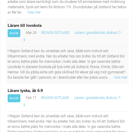
arbetar som lärare samtidigt som du studerar till ämneslärare med inriktning
matematik, fysik och kemi för årskurs 7-9. Grundskolan på Gotland har behov
av fler be...
Visa mer
Lärare till lovskola
Mar 24
REGION GOTLAND
Lärare i grundskolan, årskurs 7-
Ansök
9
I Region Gotland kan du utvecklas och växa, både som individ och
tillsammans med andra. När du arbetar hos oss bidrar du till att Gotland blir
en ännu bättre plats för människor i livets alla delar. Vi gör varandra bättre.
Lovskola Vi planerar lovskola på fyra orter på Gotland; Roma, Klinte, Slite och
Hemse. Vill du jobba extra och göra skillnad för elever på väg mot gymnasiet?
Du kanske har gått i pension, är i lärarstudier eller har precis avslu...
Visa mer
Lärare tyska, åk 6-9
Feb 17
REGION GOTLAND
Lärare i grundskolan, årskurs 7-
Ansök
9
I Region Gotland kan du utvecklas och växa, både som individ och
tillsammans med andra. När du arbetar hos oss bidrar du till att Gotland blir
en ännu bättre plats för människor i livets alla delar. Vi gör varandra bättre.