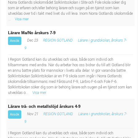
Norra Gotlands skolområdet Solklintsskolan i Slite och Fole skola söker dig
som är erfaren och/eller behörig lärare och sugen på en tjänst som kan
utvecklas över tid i takt med livet du vill leva. Inom Norra Gotlands skolområde
...
Visa mer
Lärare Ma/No årskurs 7-9
Dec 23
REGION GOTLAND
Lärare i grundskolan, årskurs 7-
Ansök
9
I Region Gotland kan du utvecklas och växa, både som individ och
tillsammans med andra. När du arbetar hos oss bidrar du till att Gotland blir
en ännu bättre plats för människor i livets alla delar. Vi gör varandra bättre.
Solklintskolan Solklintskolan är en F-9 skola som ingår i Norra Gotlands
skolområde tillsammans med Fårösund F-9, Lärbro F-6 och Fole F-6.
Solklintskolan söker dig som är behörig lärare och sugen på en tjänst som kan
utvecklas ö...
Visa mer
Lärare trä- och metallslöjd årskurs 4-9
Nov 21
REGION GOTLAND
Lärare i grundskolan, årskurs 7-
Ansök
9
I Region Gotland kan du utvecklas och växa, både som individ och