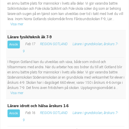
en ännu bättre plats för människor i livets alla delar. Vi gör varandra bättre.
Solklintskolan och Fole skola Solklint och Fole skola söker dig som är behörig
lärare och sugen på en tjänst som kan utvecklas över tid i takt med livet du vill
leva. Inom Norra Gotlands skolområde finns Fårösundsskolan F-9, Lär...
Visa mer
Lärare fysik/teknik åk 7-9
Feb 17
REGION GOTLAND
Lärare i grundskolan, årskurs 7-
Ansök
9
I Region Gotland kan du utvecklas och växa, både som individ och
tillsammans med andra. När du arbetar hos oss bidrar du till att Gotland blir
en ännu bättre plats för människor i livets alla delar. Vi gör varandra bättre.
Södervärnskolan Södervärnskolan är en grundskola med verksamhet för elever i
årskurs 4-9. Skolan har i dagsläget 660 elever, varav 150 i årskurs 4-6 övriga i
årskurs 7-9. Det finns även fritidshem på skolan. Upptagningsområdet ä...
Visa mer
Lärare idrott och hälsa årskurs 1-6
Feb 16
REGION GOTLAND
Lärare i grundskolan, årskurs 7-
Ansök
9