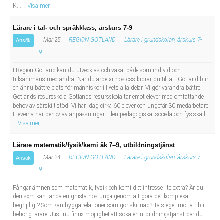
K...
Visa mer
Lärare i tal- och språkklass, årskurs 7-9
Mar 25
REGION GOTLAND
Lärare i grundskolan, årskurs 7-
Ansök
9
I Region Gotland kan du utvecklas och växa, både som individ och
tillsammans med andra. När du arbetar hos oss bidrar du till att Gotland blir
en ännu bättre plats för människor i livets alla delar. Vi gör varandra bättre.
Gotlands resursskola Gotlands resursskola tar emot elever med omfattande
behov av särskilt stöd. Vi har idag cirka 60 elever och ungefär 30 medarbetare.
Eleverna har behov av anpassningar i den pedagogiska, sociala och fysiska l...
Visa mer
Lärare matematik/fysik/kemi åk 7–9, utbildningstjänst
Mar 24
REGION GOTLAND
Lärare i grundskolan, årskurs 7-
Ansök
9
Fångar ämnen som matematik, fysik och kemi ditt intresse lite extra? Är du
den som kan tända en gnista hos unga genom att göra det komplexa
begripligt? Som kan bygga relationer som gör skillnad? Ta steget mot att bli
behörig lärare! Just nu finns möjlighet att söka en utbildningstjänst där du