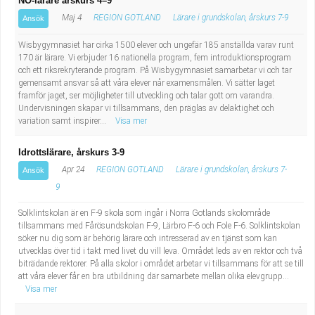
NO-lärare årskurs 4–9
Maj 4
REGION GOTLAND
Lärare i grundskolan, årskurs 7-9
Ansök
Wisbygymnasiet har cirka 1500 elever och ungefär 185 anställda varav runt
170 är lärare. Vi erbjuder 16 nationella program, fem introduktionsprogram
och ett riksrekryterande program. På Wisbygymnasiet samarbetar vi och tar
gemensamt ansvar så att våra elever når examensmålen. Vi sätter laget
framför jaget, ser möjligheter till utveckling och talar gott om varandra.
Undervisningen skapar vi tillsammans, den präglas av delaktighet och
variation samt inspirer...
Visa mer
Idrottslärare, årskurs 3-9
Apr 24
REGION GOTLAND
Lärare i grundskolan, årskurs 7-
Ansök
9
Solklintskolan är en F-9 skola som ingår i Norra Gotlands skolområde
tillsammans med Fårösundskolan F-9, Lärbro F-6 och Fole F-6. Solklintskolan
söker nu dig som är behörig lärare och intresserad av en tjänst som kan
utvecklas över tid i takt med livet du vill leva. Området leds av en rektor och två
biträdande rektorer. På alla skolor i området arbetar vi tillsammans för att se till
att våra elever får en bra utbildning där samarbete mellan olika elevgrupp...
Visa mer