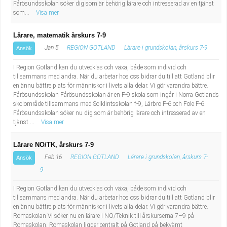
Fårösundsskolan söker dig som är behörig lärare och intresserad av en tjänst
som...
Visa mer
Lärare, matematik årskurs 7-9
Jan 5
REGION GOTLAND
Lärare i grundskolan, årskurs 7-9
Ansök
I Region Gotland kan du utvecklas och växa, både som individ och
tillsammans med andra. När du arbetar hos oss bidrar du till att Gotland blir
en ännu bättre plats för människor i livets alla delar. Vi gör varandra bättre.
Fårösundsskolan Fårösundsskolan är en F-9 skola som ingår i Norra Gotlands
skolområde tillsammans med Solklintsskolan f-9, Lärbro F-6 och Fole F-6.
Fårösundsskolan söker nu dig som är behörig lärare och intresserad av en
tjänst ...
Visa mer
Lärare NO/TK, årskurs 7-9
Feb 16
REGION GOTLAND
Lärare i grundskolan, årskurs 7-
Ansök
9
I Region Gotland kan du utvecklas och växa, både som individ och
tillsammans med andra. När du arbetar hos oss bidrar du till att Gotland blir
en ännu bättre plats för människor i livets alla delar. Vi gör varandra bättre.
Romaskolan Vi söker nu en lärare i NO/Teknik till årskurserna 7–9 på
Romaskolan. Romaskolan ligger centralt på Gotland på bekvämt