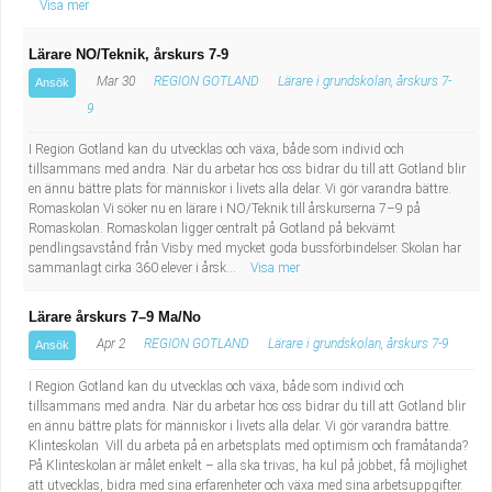
Visa mer
Lärare NO/Teknik, årskurs 7-9
Mar 30
REGION GOTLAND
Lärare i grundskolan, årskurs 7-
Ansök
9
I Region Gotland kan du utvecklas och växa, både som individ och
tillsammans med andra. När du arbetar hos oss bidrar du till att Gotland blir
en ännu bättre plats för människor i livets alla delar. Vi gör varandra bättre.
Romaskolan Vi söker nu en lärare i NO/Teknik till årskurserna 7–9 på
Romaskolan. Romaskolan ligger centralt på Gotland på bekvämt
pendlingsavstånd från Visby med mycket goda bussförbindelser. Skolan har
sammanlagt cirka 360 elever i årsk...
Visa mer
Lärare årskurs 7–9 Ma/No
Apr 2
REGION GOTLAND
Lärare i grundskolan, årskurs 7-9
Ansök
I Region Gotland kan du utvecklas och växa, både som individ och
tillsammans med andra. När du arbetar hos oss bidrar du till att Gotland blir
en ännu bättre plats för människor i livets alla delar. Vi gör varandra bättre.
Klinteskolan Vill du arbeta på en arbetsplats med optimism och framåtanda?
På Klinteskolan är målet enkelt – alla ska trivas, ha kul på jobbet, få möjlighet
att utvecklas, bidra med sina erfarenheter och växa med sina arbetsuppgifter.