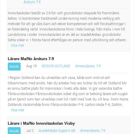
årskurs 7-9
Innovitaskolan består av 26 för- och grundskolor skapade för framtidens
behov. Vi kombinerar traditionell undervisning med moderna verktyg och
metoder för att ge våra barn och elever kompetenser och rätt förutsättningar i
en föränderlig värld. Innovitaskolorna finns i hela Sverige, från Kalix i norr till
Landskrona i söder. Innovitaskolan är en del av AcadeMedias grundskolor.
Detta söker vi: I första hand efterfrågas en person med utbildning och erfaren...
Visa mer
Lärare Ma/No årskurs 7-9
Aug 19
REGION GOTLAND
Ämneslärare, 7-9
Ansök
I Region Gotland kan du utvecklas och växa, både som individ och
tillsammans med andra. När du arbetar hos oss bidrar du till att Gotland blir
en ännu bättre plats för människor i livets alla delar. Vi gör varandra bättre.
Fårösundsskolan Fårsöundsskolan söker dig som är behörig lärare och sugen
på en tjänst som kan utvecklas över tid i takt med livet du vill leva. Inom Norra
Gotlands skolområde finns Fårösundsskolan F-9, Lärbro skola F-6, Solklin...
Visa mer
Lärare i Ma/No Innovitaskolan Visby
Jul 2
AcadeMedia Support AB
Ämneslärare, 7-9
Ansök