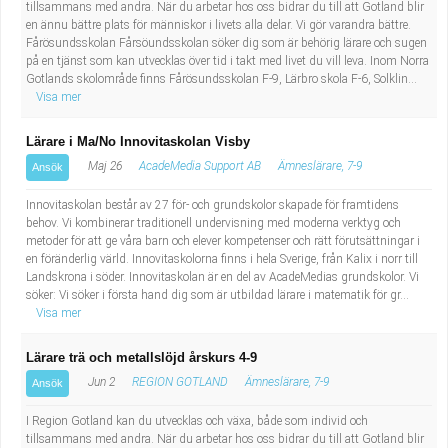
tillsammans med andra. När du arbetar hos oss bidrar du till att Gotland blir
en ännu bättre plats för människor i livets alla delar. Vi gör varandra bättre.
Fårösundsskolan Fårsöundsskolan söker dig som är behörig lärare och sugen
på en tjänst som kan utvecklas över tid i takt med livet du vill leva. Inom Norra
Gotlands skolområde finns Fårösundsskolan F-9, Lärbro skola F-6, Solklin...
Visa mer
Lärare i Ma/No Innovitaskolan Visby
Maj 26
AcadeMedia Support AB
Ämneslärare, 7-9
Ansök
Innovitaskolan består av 27 för- och grundskolor skapade för framtidens
behov. Vi kombinerar traditionell undervisning med moderna verktyg och
metoder för att ge våra barn och elever kompetenser och rätt förutsättningar i
en föränderlig värld. Innovitaskolorna finns i hela Sverige, från Kalix i norr till
Landskrona i söder. Innovitaskolan är en del av AcadeMedias grundskolor. Vi
söker: Vi söker i första hand dig som är utbildad lärare i matematik för gr...
Visa mer
Lärare trä och metallslöjd årskurs 4-9
Jun 2
REGION GOTLAND
Ämneslärare, 7-9
Ansök
I Region Gotland kan du utvecklas och växa, både som individ och
tillsammans med andra. När du arbetar hos oss bidrar du till att Gotland blir