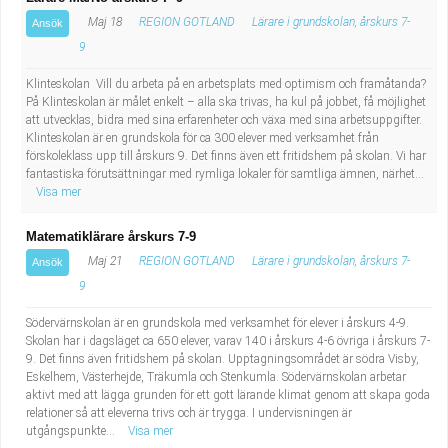
Fastighetsskötare
Socialt arbete
Maj 18
REGION GOTLAND
Lärare i grundskolan, årskurs 7-
Ansök
9
Informatör/Kommunikatör
Säkerhetsarbete
Klinteskolan Vill du arbeta på en arbetsplats med optimism och framåtanda?
På Klinteskolan är målet enkelt – alla ska trivas, ha kul på jobbet, få möjlighet
Brevbärare
Tekniskt arbete
att utvecklas, bidra med sina erfarenheter och växa med sina arbetsuppgifter.
Klinteskolan är en grundskola för ca 300 elever med verksamhet från
Sjuksköterska, grundutbildad
förskoleklass upp till årskurs 9. Det finns även ett fritidshem på skolan. Vi har
Transport
fantastiska förutsättningar med rymliga lokaler för samtliga ämnen, närhet...
Visa mer
Kock, storhushåll
Matematiklärare årskurs 7-9
Undersköterska, vård- o specialavd. o mottagning
Maj 21
REGION GOTLAND
Lärare i grundskolan, årskurs 7-
Ansök
9
Bibliotekarie
Södervärnskolan är en grundskola med verksamhet för elever i årskurs 4-9.
Skolan har i dagsläget ca 650 elever, varav 140 i årskurs 4-6 övriga i årskurs 7-
Administrativ assistent
9. Det finns även fritidshem på skolan. Upptagningsområdet är södra Visby,
Eskelhem, Västerhejde, Träkumla och Stenkumla. Södervärnskolan arbetar
aktivt med att lägga grunden för ett gott lärande klimat genom att skapa goda
Lärare i gymnasiet
relationer så att eleverna trivs och är trygga. I undervisningen är
utgångspunkte...
Visa mer