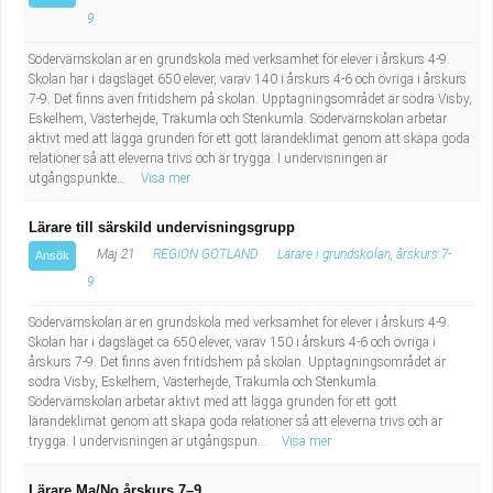
Industriell tillverkning
Behandlingsassistent/Socialpedagog
9
Södervärnskolan är en grundskola med verksamhet för elever i årskurs 4-9.
Installation, drift, underhåll
Tandsköterska
Skolan har i dagsläget 650 elever, varav 140 i årskurs 4-6 och övriga i årskurs
7-9. Det finns även fritidshem på skolan. Upptagningsområdet är södra Visby,
Eskelhem, Västerhejde, Träkumla och Stenkumla. Södervärnskolan arbetar
Kropps- och skönhetsvård
Budbilsförare
aktivt med att lägga grunden för ett gott lärandeklimat genom att skapa goda
relationer så att eleverna trivs och är trygga. I undervisningen är
utgångspunkte...
Visa mer
Kultur, media, design
Tidningsbud/Tidningsdistributör
Lärare till särskild undervisningsgrupp
Militärt arbete
Lärare i fritidshem/Fritidspedagog
Maj 21
REGION GOTLAND
Lärare i grundskolan, årskurs 7-
Ansök
9
Naturbruk
Taxiförare/Taxichaufför
Södervärnskolan är en grundskola med verksamhet för elever i årskurs 4-9.
Naturvetenskapligt arbete
Läkarsekreterare/Vårdadmin/Medicinsk
Skolan har i dagsläget ca 650 elever, varav 150 i årskurs 4-6 och övriga i
årskurs 7-9. Det finns även fritidshem på skolan. Upptagningsområdet är
södra Visby, Eskelhem, Västerhejde, Träkumla och Stenkumla.
sekreterare
Pedagogiskt arbete
Södervärnskolan arbetar aktivt med att lägga grunden för ett gott
lärandeklimat genom att skapa goda relationer så att eleverna trivs och är
trygga. I undervisningen är utgångspun...
Visa mer
Lastbilsförare m.fl.
Sanering och renhållning
Lärare Ma/No årskurs 7–9