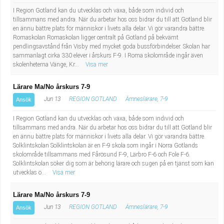
I Region Gotland kan du utvecklas och växa, både som individ och
tillsammans med andra. När du arbetar hos oss bidrar du till att Gotland blir
en ännu bättre plats för människor i livets alla delar. Vi gör varandra bättre.
Romaskolan Romaskolan ligger centralt på Gotland på bekvämt
pendlingsavstånd från Visby med mycket goda bussförbindelser. Skolan har
sammanlagt cirka 330 elever i årskurs F-9. I Roma skolområde ingår även
skolenheterna Vänge, Kr...
Visa mer
Lärare Ma/No årskurs 7-9
Jun 13
REGION GOTLAND
Ämneslärare, 7-9
Ansök
I Region Gotland kan du utvecklas och växa, både som individ och
tillsammans med andra. När du arbetar hos oss bidrar du till att Gotland blir
en ännu bättre plats för människor i livets alla delar. Vi gör varandra bättre.
Solklintskolan Solklintskolan är en F-9 skola som ingår i Norra Gotlands
skolområde tillsammans med Fårösund F-9, Lärbro F-6 och Fole F-6.
Solklintskolan söker dig som är behörig lärare och sugen på en tjänst som kan
utvecklas ö...
Visa mer
Lärare Ma/No årskurs 7-9
Jun 13
REGION GOTLAND
Ämneslärare, 7-9
Ansök