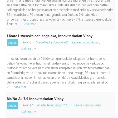
tillsammans med andra. När du arbetar hos oss bidrar du till att Gotland blir
en ännu bättre plats för människor i livets alla delar. Vi gör varandra bättre.
Solbergaskolan Solbergaskolan är en arbetsplats med cirka 630 elever och cirka
85 medarbetare. På skolan finns grundskola årskurs 7-9, särskilda
undervisningsgrupper, resursskolan tal- och språk 7-9, anpassad grundskola
årskurs ...
Visa mer
Lärare i svenska och engelska, Innovitaskolan Visby
Nov 6
AcadeMedia Support AB
Lärare i grundskolan,
Ansök
årskurs 7-9
Innovitaskolan består av 26 för- och grundskolor skapade för framtidens
behov. Vi kombinerar traditionell undervisning med moderna verktyg och
metoder för att ge våra barn och elever kompetenser och rätt förutsättningar i
en föränderlig värld. Innovitaskolorna finns i hela Sverige, från Kalix i norr till
Landskrona i söder. Innovitaskolan är en del av AcadeMedias grundskolor.
Detta söker vi: Vi söker dig med adekvat lärarutbildning samt erfarenhet och
k...
Visa mer
Ma/No Åk 7-9 Innovitaskolan Visby
Nov 17
AcadeMedia Support AB
Lärare i grundskolan,
Ansök
årskurs 7-9