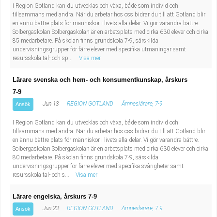
I Region Gotland kan du utvecklas och växa, både som individ och
tillsammans med andra. När du arbetar hos oss bidrar du till att Gotland blir
en ännu bättre plats för människor i livets alla delar. Vi gör varandra bättre.
Solbergaskolan Solbergaskolan är en arbetsplats med cirka 630 elever och cirka
85 medarbetare. På skolan finns grundskola 7-9, särskilda
undervisningsgrupper för färre elever med specifika utmaningar samt
resursskola tal- och sp...
Visa mer
Lärare svenska och hem- och konsumentkunskap, årskurs
7-9
Jun 13
REGION GOTLAND
Ämneslärare, 7-9
Ansök
I Region Gotland kan du utvecklas och växa, både som individ och
tillsammans med andra. När du arbetar hos oss bidrar du till att Gotland blir
en ännu bättre plats för människor i livets alla delar. Vi gör varandra bättre.
Solbergaskolan Solbergaskolan är en arbetsplats med cirka 630 elever och cirka
80 medarbetare. På skolan finns grundskola 7-9, särskilda
undervisningsgrupper för färre elever med specifika svårigheter samt
resursskola tal- och s...
Visa mer
Lärare engelska, årskurs 7-9
Jun 23
REGION GOTLAND
Ämneslärare, 7-9
Ansök