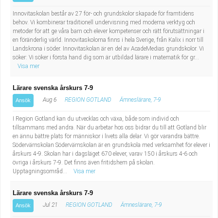
Innovitaskolan består av 27 för- och grundskolor skapade för framtidens
behov. Vi kombinerar traditionell undervisning med moderna verktyg och
metoder för att ge våra barn och elever kompetenser och rätt förutsättningar i
en föränderlig värld. Innovitaskolorna finns i hela Sverige, från Kalix i norr till
Landskrona i söder. Innovitaskolan är en del av AcadeMedias grundskolor. Vi
söker: Vi söker i första hand dig som är utbildad lärare i matematik för gr...
Visa mer
Lärare svenska årskurs 7-9
Aug 6
REGION GOTLAND
Ämneslärare, 7-9
Ansök
I Region Gotland kan du utvecklas och växa, både som individ och
tillsammans med andra. När du arbetar hos oss bidrar du till att Gotland blir
en ännu bättre plats för människor i livets alla delar. Vi gör varandra bättre.
Södervärnskolan Södervärnskolan är en grundskola med verksamhet för elever i
årskurs 4-9. Skolan har i dagsläget 670 elever, varav 150 i årskurs 4-6 och
övriga i årskurs 7-9. Det finns även fritidshem på skolan.
Upptagningsområd...
Visa mer
Lärare svenska årskurs 7-9
Jul 21
REGION GOTLAND
Ämneslärare, 7-9
Ansök