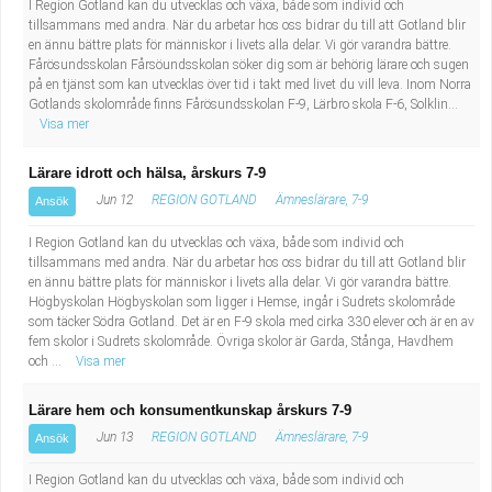
I Region Gotland kan du utvecklas och växa, både som individ och
tillsammans med andra. När du arbetar hos oss bidrar du till att Gotland blir
en ännu bättre plats för människor i livets alla delar. Vi gör varandra bättre.
Fårösundsskolan Fårsöundsskolan söker dig som är behörig lärare och sugen
på en tjänst som kan utvecklas över tid i takt med livet du vill leva. Inom Norra
Gotlands skolområde finns Fårösundsskolan F-9, Lärbro skola F-6, Solklin...
Visa mer
Lärare idrott och hälsa, årskurs 7-9
Jun 12
REGION GOTLAND
Ämneslärare, 7-9
Ansök
I Region Gotland kan du utvecklas och växa, både som individ och
tillsammans med andra. När du arbetar hos oss bidrar du till att Gotland blir
en ännu bättre plats för människor i livets alla delar. Vi gör varandra bättre.
Högbyskolan Högbyskolan som ligger i Hemse, ingår i Sudrets skolområde
som täcker Södra Gotland. Det är en F-9 skola med cirka 330 elever och är en av
fem skolor i Sudrets skolområde. Övriga skolor är Garda, Stånga, Havdhem
och ...
Visa mer
Lärare hem och konsumentkunskap årskurs 7-9
Jun 13
REGION GOTLAND
Ämneslärare, 7-9
Ansök
I Region Gotland kan du utvecklas och växa, både som individ och