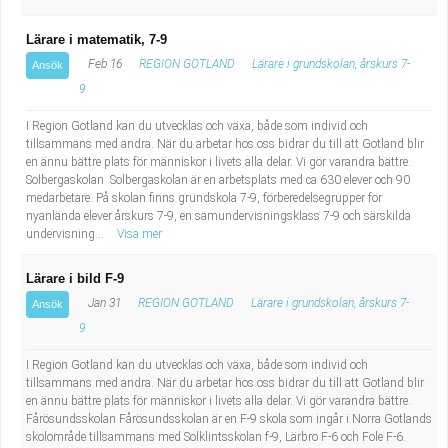
Lärare i matematik, 7-9
Feb 16
REGION GOTLAND
Lärare i grundskolan, årskurs 7-
Ansök
9
I Region Gotland kan du utvecklas och växa, både som individ och
tillsammans med andra. När du arbetar hos oss bidrar du till att Gotland blir
en ännu bättre plats för människor i livets alla delar. Vi gör varandra bättre.
Solbergaskolan Solbergaskolan är en arbetsplats med ca 630 elever och 90
medarbetare. På skolan finns grundskola 7-9, förberedelsegrupper för
nyanlända elever årskurs 7-9, en samundervisningsklass 7-9 och särskilda
undervisning...
Visa mer
Lärare i bild F-9
Jan 31
REGION GOTLAND
Lärare i grundskolan, årskurs 7-
Ansök
9
I Region Gotland kan du utvecklas och växa, både som individ och
tillsammans med andra. När du arbetar hos oss bidrar du till att Gotland blir
en ännu bättre plats för människor i livets alla delar. Vi gör varandra bättre.
Fårösundsskolan Fårösundsskolan är en F-9 skola som ingår i Norra Gotlands
skolområde tillsammans med Solklintsskolan f-9, Lärbro F-6 och Fole F-6.