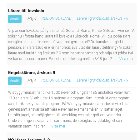
Lärare till lovskola
Maj 6
REGION GOTLAND
Lärare i grundskolan, årskurs 7-9
Ansök
Vi planerar lovskola på fyra orter på Gotland; Roma, Klinte, Slite och Hemse. Vi
söker nu i första hand lärare till lovskola i Slite och Roma. Vill du jobba extra
och göra skillnad för elever på väg mot gymnasiet? Du kanske har gått i
pension, är i lärarstudier eller har precis avslutat din lärarutbildning? Vi söker
lärare med inriktning årskurs 7-9 som har engagemang och vilja att jobba två
veckor under sommaren. Perioden sträcker sig mellan 8-18 juni 2...
Visa mer
Engelsklärare, årskurs 9
Maj 4
REGION GOTLAND
Lärare i grundskolan, årskurs 7-9
Ansök
Wisbygymnasiet har cirka 1500 elever och ungefär 185 anställda varav runt
170 är lärare. Vi erbjuder 16 nationella program, fem introduktionsprogram
och ett riksrekryterande program. På Wisbygymnasiet samarbetar vi och tar
gemensamt ansvar så att våra elever når examensmålen. Vi sätter laget
framför jaget, ser möjligheter till utveckling och talar gott om varandra.
Undervisningen skapar vi tillsammans, den präglas av delaktighet och
variation samt inspirer...
Visa mer