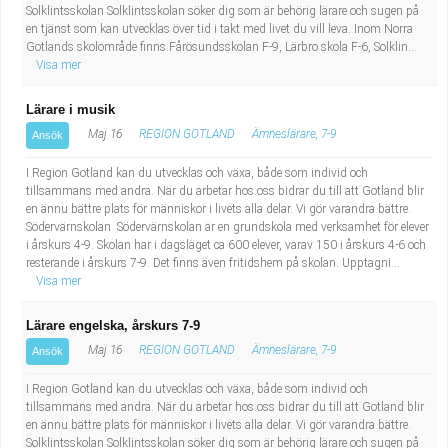
Solklintsskolan Solklintsskolan söker dig som är behörig lärare och sugen på
en tjänst som kan utvecklas över tid i takt med livet du vill leva. Inom Norra
Gotlands skolområde finns Fårösundsskolan F-9, Lärbro skola F-6, Solklin...
Visa mer
Lärare i musik
Maj 16
REGION GOTLAND
Ämneslärare, 7-9
Ansök
I Region Gotland kan du utvecklas och växa, både som individ och
tillsammans med andra. När du arbetar hos oss bidrar du till att Gotland blir
en ännu bättre plats för människor i livets alla delar. Vi gör varandra bättre.
Södervärnskolan Södervärnskolan är en grundskola med verksamhet för elever
i årskurs 4-9. Skolan har i dagsläget ca 600 elever, varav 150 i årskurs 4-6 och
resterande i årskurs 7-9. Det finns även fritidshem på skolan. Upptagni...
Visa mer
Lärare engelska, årskurs 7-9
Maj 16
REGION GOTLAND
Ämneslärare, 7-9
Ansök
I Region Gotland kan du utvecklas och växa, både som individ och
tillsammans med andra. När du arbetar hos oss bidrar du till att Gotland blir
en ännu bättre plats för människor i livets alla delar. Vi gör varandra bättre.
Solklintsskolan Solklintsskolan söker dig som är behörig lärare och sugen på