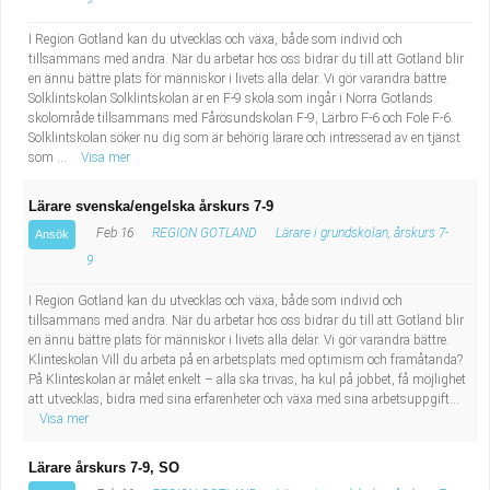
I Region Gotland kan du utvecklas och växa, både som individ och
tillsammans med andra. När du arbetar hos oss bidrar du till att Gotland blir
en ännu bättre plats för människor i livets alla delar. Vi gör varandra bättre.
Solklintskolan Solklintskolan är en F-9 skola som ingår i Norra Gotlands
skolområde tillsammans med Fårösundskolan F-9, Lärbro F-6 och Fole F-6.
Solklintskolan söker nu dig som är behörig lärare och intresserad av en tjänst
som ...
Visa mer
Lärare svenska/engelska årskurs 7-9
Feb 16
REGION GOTLAND
Lärare i grundskolan, årskurs 7-
Ansök
9
I Region Gotland kan du utvecklas och växa, både som individ och
tillsammans med andra. När du arbetar hos oss bidrar du till att Gotland blir
en ännu bättre plats för människor i livets alla delar. Vi gör varandra bättre.
Klinteskolan Vill du arbeta på en arbetsplats med optimism och framåtanda?
På Klinteskolan är målet enkelt – alla ska trivas, ha kul på jobbet, få möjlighet
att utvecklas, bidra med sina erfarenheter och växa med sina arbetsuppgift...
Visa mer
Lärare årskurs 7-9, SO