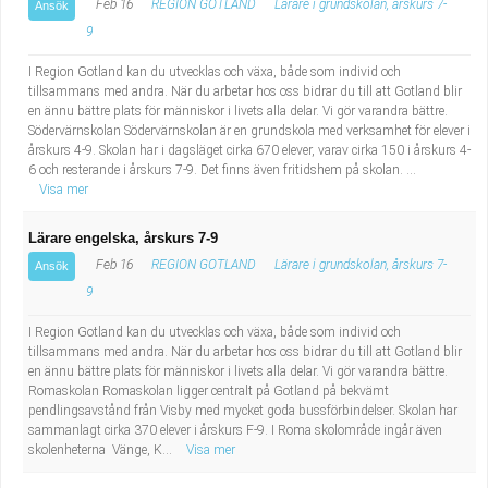
Feb 16
REGION GOTLAND
Lärare i grundskolan, årskurs 7-
Ansök
9
I Region Gotland kan du utvecklas och växa, både som individ och
tillsammans med andra. När du arbetar hos oss bidrar du till att Gotland blir
en ännu bättre plats för människor i livets alla delar. Vi gör varandra bättre.
Södervärnskolan Södervärnskolan är en grundskola med verksamhet för elever i
årskurs 4-9. Skolan har i dagsläget cirka 670 elever, varav cirka 150 i årskurs 4-
6 och resterande i årskurs 7-9. Det finns även fritidshem på skolan. ...
Visa mer
Lärare engelska, årskurs 7-9
Feb 16
REGION GOTLAND
Lärare i grundskolan, årskurs 7-
Ansök
9
I Region Gotland kan du utvecklas och växa, både som individ och
tillsammans med andra. När du arbetar hos oss bidrar du till att Gotland blir
en ännu bättre plats för människor i livets alla delar. Vi gör varandra bättre.
Romaskolan Romaskolan ligger centralt på Gotland på bekvämt
pendlingsavstånd från Visby med mycket goda bussförbindelser. Skolan har
sammanlagt cirka 370 elever i årskurs F-9. I Roma skolområde ingår även
skolenheterna Vänge, K...
Visa mer