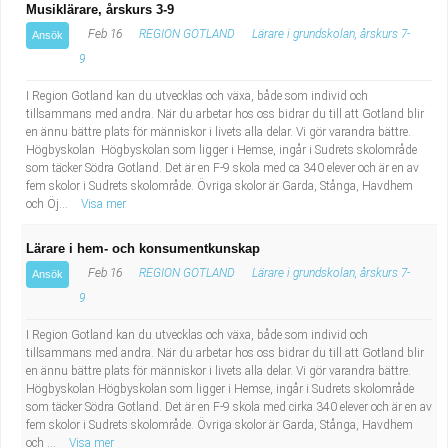
Musiklärare, årskurs 3-9
Feb 16
REGION GOTLAND
Lärare i grundskolan, årskurs 7-
Ansök
9
I Region Gotland kan du utvecklas och växa, både som individ och
tillsammans med andra. När du arbetar hos oss bidrar du till att Gotland blir
en ännu bättre plats för människor i livets alla delar. Vi gör varandra bättre.
Högbyskolan Högbyskolan som ligger i Hemse, ingår i Sudrets skolområde
som täcker Södra Gotland. Det är en F-9 skola med ca 340 elever och är en av
fem skolor i Sudrets skolområde. Övriga skolor är Garda, Stånga, Havdhem
och Öj...
Visa mer
Lärare i hem- och konsumentkunskap
Feb 16
REGION GOTLAND
Lärare i grundskolan, årskurs 7-
Ansök
9
I Region Gotland kan du utvecklas och växa, både som individ och
tillsammans med andra. När du arbetar hos oss bidrar du till att Gotland blir
en ännu bättre plats för människor i livets alla delar. Vi gör varandra bättre.
Högbyskolan Högbyskolan som ligger i Hemse, ingår i Sudrets skolområde
som täcker Södra Gotland. Det är en F-9 skola med cirka 340 elever och är en av
fem skolor i Sudrets skolområde. Övriga skolor är Garda, Stånga, Havdhem
och ...
Visa mer