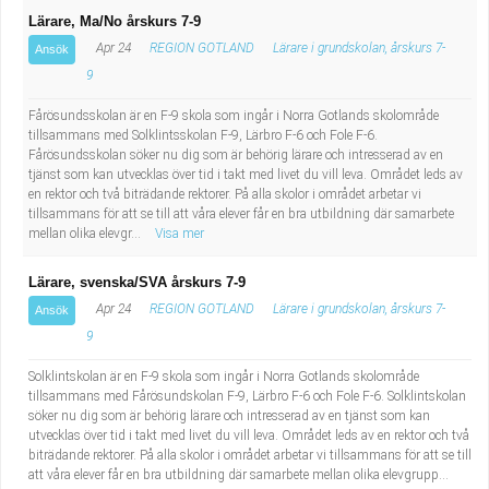
Lärare, Ma/No årskurs 7-9
Apr 24
REGION GOTLAND
Lärare i grundskolan, årskurs 7-
Ansök
9
Fårösundsskolan är en F-9 skola som ingår i Norra Gotlands skolområde
tillsammans med Solklintsskolan F-9, Lärbro F-6 och Fole F-6.
Fårösundsskolan söker nu dig som är behörig lärare och intresserad av en
tjänst som kan utvecklas över tid i takt med livet du vill leva. Området leds av
en rektor och två biträdande rektorer. På alla skolor i området arbetar vi
tillsammans för att se till att våra elever får en bra utbildning där samarbete
mellan olika elevgr...
Visa mer
Lärare, svenska/SVA årskurs 7-9
Apr 24
REGION GOTLAND
Lärare i grundskolan, årskurs 7-
Ansök
9
Solklintskolan är en F-9 skola som ingår i Norra Gotlands skolområde
tillsammans med Fårösundskolan F-9, Lärbro F-6 och Fole F-6. Solklintskolan
söker nu dig som är behörig lärare och intresserad av en tjänst som kan
utvecklas över tid i takt med livet du vill leva. Området leds av en rektor och två
biträdande rektorer. På alla skolor i området arbetar vi tillsammans för att se till
att våra elever får en bra utbildning där samarbete mellan olika elevgrupp...