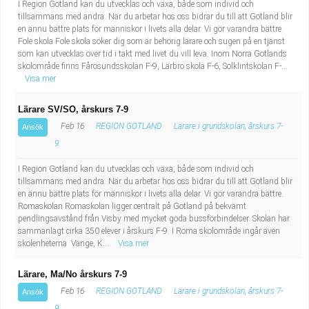
I Region Gotland kan du utvecklas och växa, både som individ och
tillsammans med andra. När du arbetar hos oss bidrar du till att Gotland blir
en ännu bättre plats för människor i livets alla delar. Vi gör varandra bättre.
Fole skola Fole skola söker dig som är behörig lärare och sugen på en tjänst
som kan utvecklas över tid i takt med livet du vill leva. Inom Norra Gotlands
skolområde finns Fårösundsskolan F-9, Lärbro skola F-6, Solklintskolan F-...
Visa mer
Lärare SV/SO, årskurs 7-9
Feb 16
REGION GOTLAND
Lärare i grundskolan, årskurs 7-
Ansök
9
I Region Gotland kan du utvecklas och växa, både som individ och
tillsammans med andra. När du arbetar hos oss bidrar du till att Gotland blir
en ännu bättre plats för människor i livets alla delar. Vi gör varandra bättre.
Romaskolan Romaskolan ligger centralt på Gotland på bekvämt
pendlingsavstånd från Visby med mycket goda bussförbindelser. Skolan har
sammanlagt cirka 350 elever i årskurs F-9. I Roma skolområde ingår även
skolenheterna Vänge, K...
Visa mer
Lärare, Ma/No årskurs 7-9
Feb 16
REGION GOTLAND
Lärare i grundskolan, årskurs 7-
Ansök
9