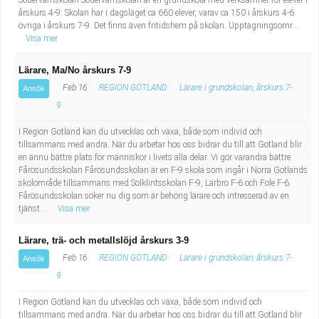
Södervärnskolan Södervärnskolan är en grundskola med verksamhet för elever i
årskurs 4-9. Skolan har i dagsläget ca 660 elever, varav ca 150 i årskurs 4-6
övriga i årskurs 7-9. Det finns även fritidshem på skolan. Upptagningsomr...
Visa mer
Lärare, Ma/No årskurs 7-9
Feb 16
REGION GOTLAND
Lärare i grundskolan, årskurs 7-
Ansök
9
I Region Gotland kan du utvecklas och växa, både som individ och
tillsammans med andra. När du arbetar hos oss bidrar du till att Gotland blir
en ännu bättre plats för människor i livets alla delar. Vi gör varandra bättre.
Fårösundsskolan Fårösundsskolan är en F-9 skola som ingår i Norra Gotlands
skolområde tillsammans med Solklintsskolan F-9, Lärbro F-6 och Fole F-6.
Fårösundsskolan söker nu dig som är behörig lärare och intresserad av en
tjänst ...
Visa mer
Lärare, trä- och metallslöjd årskurs 3-9
Feb 16
REGION GOTLAND
Lärare i grundskolan, årskurs 7-
Ansök
9
I Region Gotland kan du utvecklas och växa, både som individ och
tillsammans med andra. När du arbetar hos oss bidrar du till att Gotland blir