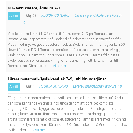
NO-/tekniklärare, årskurs 7-9
Maj 11
REGION GOTLAND
Lärare i grundskolan, årskurs 7-
Ansök
9
Vi söker nu en lärare i NO/teknik till årskurserna 7–9 på Romaskolan.
Romaskolan ligger centralt på Gotland på bekvämt pendlingsavstånd från
Visby med mycket goda bussförbindelser. Skolan har sammanlagt cirka 360
elever i årskurs F-9. I Roma skolområde ingår också skolenheterna Vänge,
Kräklingbo, Dalhem och Endre som alla är F-6 skolor. Eleverna från dessa
skolor bussas i olika utsträckning för undervisning i ett flertal ämnen till
Romaskolan. Dina arbets...
Visa mer
Lärare matematik/fysik/kemi åk 7–9, utbildningstjänst
Maj 4
REGION GOTLAND
Lärare i grundskolan, årskurs 7-9
Ansök
Fångar ämnen som matematik, fysik och kemi ditt intresse lite extra? Är du
den som kan tända en gnista hos unga genom att göra det komplexa
begripligt? Som kan bygga relationer som gör skillnad? Ta steget mot att bli
behörig lärare! Just nu finns möjlighet att söka en utbildningstjänst där du
arbetar som lärare samtidigt som du studerar till ämneslärare med inriktning
matematik, fysik och kemi för årskurs 7-9. Grundskolan på Gotland har behov
av fler behör...
Visa mer