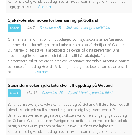
kombinera ett givande uppdrag med en livsstil som många förknippar med
Fastighetsskötare
Socialt arbete
lugn, gemensk...
Visa mer
Informatör/Kommunikatör
Säkerhetsarbete
Sjuksköterskor sökes för bemanning på Gotland!
Jan 7
Sanandum AB
Sjuksköterska, grundutbildad
Ansök
Brevbärare
Tekniskt arbete
Om Tjänsten Information om uppdraget: Som sjuksköterska hos Sanandum
kommer du att ha möjligheten att arbeta inom olika vårdmiljöer på Gotland.
Sjuksköterska, grundutbildad
Transport
Du har flexibilitet att välja arbetsplats beroende på dina preferenser. Dina
arbetsuppgifter kan variera och inkludera allt från akutsjukvård till
äldreomsorg, vilket ger dig en bred och varierande erfarenhet. Arbetstid: Variera
Kock, storhushåll
beroende på uppdrag Boende: Vi kan hjälpa dig med boende om du är bosatt
på annan ort...
Visa mer
Undersköterska, vård- o specialavd. o mottagning
Sanandum söker sjuksköterskor till uppdrag på Gotland
Bibliotekarie
Mar 11
Sanandum AB
Sjuksköterska, grundutbildad
Ansök
Sanandum söker sjuksköterskor till uppdrag på Gotland Vill du arbeta flexibelt,
Administrativ assistent
utvecklas i din yrkesroll och samtidigt känna dig trygg som konsult?
Sanandum söker nu engagerade sjuksköterskor för flera tillgängliga uppdrag
Lärare i gymnasiet
på Gotland. Gotland är en av Sveriges mest unika platser, med sin fantastiska
natur, historiska miljöer och närhet till havet. Här finns möjlighet att
kombinera ett givande uppdrag med en livsstil som många förknippar med