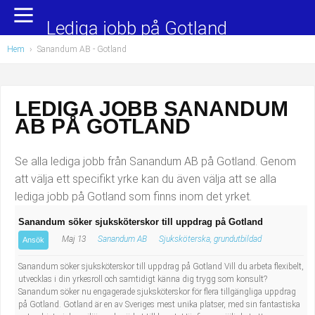
Yrkesområden
Populära jobb
Lediga jobb på Gotland
Hem
›
Sanandum AB - Gotland
Administration, ekonomi, juridik
Undersköterska, hemtjänst och äldreboende
Bygg och anläggning
Städare/Lokalvårdare
LEDIGA JOBB SANANDUM
AB PÅ GOTLAND
Chefer och verksamhetsledare
Barnskötare
Data/IT
Lärare i förskola/Förskollärare
Se alla lediga jobb från Sanandum AB på Gotland. Genom
att välja ett specifikt yrke kan du även välja att se alla
Försäljning, inköp, marknadsföring
Lagerarbetare
lediga jobb på Gotland som finns inom det yrket.
Sanandum söker sjuksköterskor till uppdrag på Gotland
Hantverksyrken
Bussförare/Busschaufför
Maj 13
Sanandum AB
Sjuksköterska, grundutbildad
Ansök
Hotell, restaurang, storhushåll
Elevassistent
Sanandum söker sjuksköterskor till uppdrag på Gotland Vill du arbeta flexibelt,
utvecklas i din yrkesroll och samtidigt känna dig trygg som konsult?
Sanandum söker nu engagerade sjuksköterskor för flera tillgängliga uppdrag
Hälso- och sjukvård
Personlig assistent
på Gotland. Gotland är en av Sveriges mest unika platser, med sin fantastiska