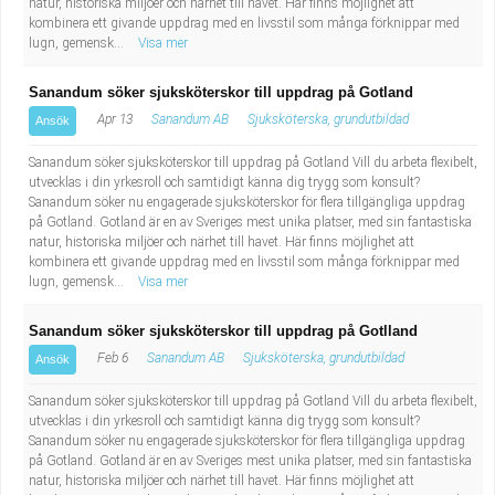
natur, historiska miljöer och närhet till havet. Här finns möjlighet att
Industriell tillverkning
Behandlingsassistent/Socialpedagog
kombinera ett givande uppdrag med en livsstil som många förknippar med
lugn, gemensk...
Visa mer
Installation, drift, underhåll
Tandsköterska
Sanandum söker sjuksköterskor till uppdrag på Gotland
Apr 13
Sanandum AB
Sjuksköterska, grundutbildad
Ansök
Kropps- och skönhetsvård
Budbilsförare
Sanandum söker sjuksköterskor till uppdrag på Gotland Vill du arbeta flexibelt,
Kultur, media, design
Tidningsbud/Tidningsdistributör
utvecklas i din yrkesroll och samtidigt känna dig trygg som konsult?
Sanandum söker nu engagerade sjuksköterskor för flera tillgängliga uppdrag
på Gotland. Gotland är en av Sveriges mest unika platser, med sin fantastiska
Militärt arbete
Lärare i fritidshem/Fritidspedagog
natur, historiska miljöer och närhet till havet. Här finns möjlighet att
kombinera ett givande uppdrag med en livsstil som många förknippar med
lugn, gemensk...
Visa mer
Naturbruk
Taxiförare/Taxichaufför
Sanandum söker sjuksköterskor till uppdrag på Gotlland
Naturvetenskapligt arbete
Läkarsekreterare/Vårdadmin/Medicinsk
Feb 6
Sanandum AB
Sjuksköterska, grundutbildad
Ansök
sekreterare
Pedagogiskt arbete
Sanandum söker sjuksköterskor till uppdrag på Gotland Vill du arbeta flexibelt,
utvecklas i din yrkesroll och samtidigt känna dig trygg som konsult?
Sanandum söker nu engagerade sjuksköterskor för flera tillgängliga uppdrag
Lastbilsförare m.fl.
Sanering och renhållning
på Gotland. Gotland är en av Sveriges mest unika platser, med sin fantastiska
natur, historiska miljöer och närhet till havet. Här finns möjlighet att