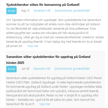
Sjuksköterskor sökes för bemanning på Gotland!
Aug 12
Sanandum AB
Sjuksköterska, grundutbildad
Ansök
Om Tjänsten Information om uppdraget: Som sjuksköterska hos Sanandum
kommer du att ha möjligheten att arbeta inom olika vårdmiljöer på Gotland.
Du har flexibilitet att välja arbetsplats beroende på dina preferenser. Dina
arbetsuppgifter kan variera och inkludera allt från akutsjukvård till
äldreomsorg, vilket ger dig en bred och varierande erfarenhet. Arbetstid: Variera
beroende på uppdrag Boende: Vi kan hjälpa dig med boende om du är bosatt
på annan ort...
Visa mer
Sanandum söker sjuksköterskor för uppdrag på Gotland
hösten 2025
Jun 30
Sanandum AB
Sjuksköterska, grundutbildad
Ansök
Sanandum söker sjuksköterskor för uppdrag på Gotland hösten 2025 Period:
Hösten 2025 Plats: Gotland Uppdraget: Vi söker legitimerade sjuksköterskor
för kommande uppdrag på Gotland under hösten. Uppdragen omfattar både
sjukhusvård och kommunal hälso- och sjukvård, inklusive särskilt boende,
hemsjukvård och akutsjukvård. Redan nu har vi börjat få in uppdrag inför
hösten – kontakta oss i god tid för att säkra din plats. Som konsult hos
Sanandum får du en fl...
Visa mer